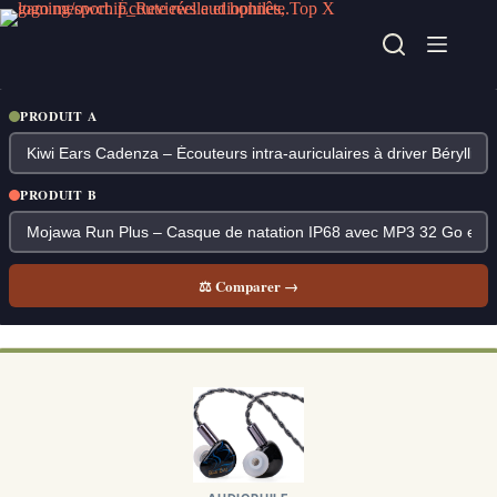
Passer
au
contenu
PRODUIT A
PRODUIT B
⚖ Comparer →