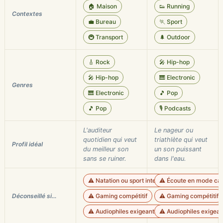
🏠 Maison
👟 Running
Contextes
💼 Bureau
🏃 Sport
🚇 Transport
🌲 Outdoor
🎸 Rock
🎤 Hip-hop
🎤 Hip-hop
🎹 Electronic
Genres
🎹 Electronic
🎵 Pop
🎵 Pop
🎙️ Podcasts
L'auditeur
Le nageur ou
quotidien qui veut
triathlète qui veut
Profil idéal
du meilleur son
un son puissant
sans se ruiner.
dans l'eau.
⚠️ Natation ou sport intensif
⚠️ Écoute en mode casq
Déconseillé si…
⚠️ Gaming compétitif
⚠️ Gaming compétitif
⚠️ Audiophiles exigeants sur la minutie
⚠️ Audiophiles exigean