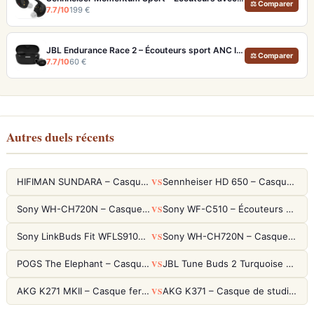
⚖ Comparer
7.7/10
199 €
JBL Endurance Race 2 – Écouteurs sport ANC IP68 avec maintien TwistLock
⚖ Comparer
7.7/10
60 €
Autres duels récents
VS
HIFIMAN SUNDARA – Casque Planar Magnetic Ouvert Over-Ear Audiophile
Sennheiser HD 650 – Casque audiophile ouvert pour l'écoute analytique
VS
Sony WH-CH720N – Casque ANC 35h, Ultra-léger (192g) avec Processeur V1
Sony WF-C510 – Écouteurs True Wireless compacts, autonomie 22h et multipoint
VS
Sony LinkBuds Fit WFLS910NW Blanc – Écouteurs Sport Ailes ANC
Sony WH-CH720N – Casque ANC 35h, Ultra-léger (192g) avec Processeur V1
VS
POGS The Elephant – Casque Filaire Enfants 85dB POGS-Safe™ (Éco-Responsable)
JBL Tune Buds 2 Turquoise – Écouteurs True Wireless avec ANC et autonomie 48h
VS
AKG K271 MKII – Casque fermé studio fiable pour une écoute neutre
AKG K371 – Casque de studio fermé 50mm titane, réponse 5Hz-50kHz