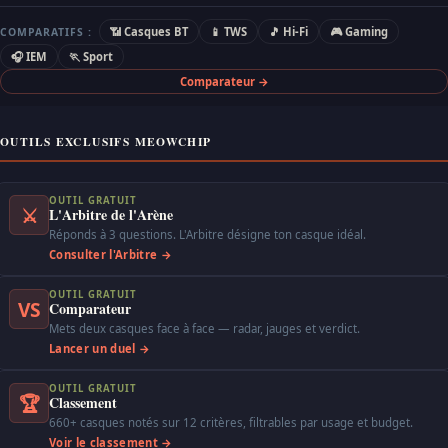
📶 Casques BT
📱 TWS
🎵 Hi-Fi
🎮 Gaming
COMPARATIFS :
🎧 IEM
🏃 Sport
Comparateur →
OUTILS EXCLUSIFS MEOWCHIP
OUTIL GRATUIT
⚔
L'Arbitre de l'Arène
Réponds à 3 questions. L'Arbitre désigne ton casque idéal.
Consulter l'Arbitre →
OUTIL GRATUIT
VS
Comparateur
Mets deux casques face à face — radar, jauges et verdict.
Lancer un duel →
OUTIL GRATUIT
🏆
Classement
660+ casques notés sur 12 critères, filtrables par usage et budget.
Voir le classement →