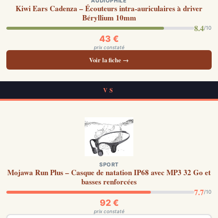
AUDIOPHILE
Kiwi Ears Cadenza – Écouteurs intra-auriculaires à driver
Béryllium 10mm
8.4
/10
43 €
prix constaté
Voir la fiche →
VS
SPORT
Mojawa Run Plus – Casque de natation IP68 avec MP3 32 Go et
basses renforcées
7.7
/10
92 €
prix constaté