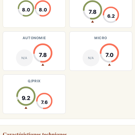
8.0
8.0
7.8
6.2
▲
AUTONOMIE
MICRO
7.8
7.0
N/A
N/A
▲
▲
Q/PRIX
9.2
7.6
▲
Caractéristiques techniques