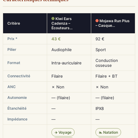
Kiwi Ears
Mojawa Run Plus
Critère
Cadenza –
– Casque…
Écouteurs…
Prix *
43 €
92 €
Pilier
Audiophile
Sport
Conduction
Format
Intra-auriculaire
osseuse
Connectivité
Filaire
Filaire + BT
ANC
✗ Non
✗ Non
Autonomie
— (filaire)
— (filaire)
Étanchéité
—
IPX8
Impédance
—
—
✈️ Voyage
🏊 Natation