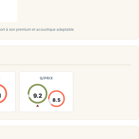
port à son premium et acoustique adaptable
E
Q/PRIX
1
9.2
8.5
▲