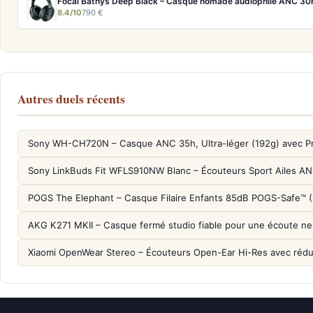
8.4/10
790 €
Autres duels récents
Sony WH-CH720N – Casque ANC 35h, Ultra-léger (192g) avec P
Sony LinkBuds Fit WFLS910NW Blanc – Écouteurs Sport Ailes A
POGS The Elephant – Casque Filaire Enfants 85dB POGS-Safe™ 
AKG K271 MKII – Casque fermé studio fiable pour une écoute ne
Xiaomi OpenWear Stereo – Écouteurs Open-Ear Hi-Res avec réduc