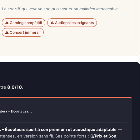
Le sportif qui veut un son puissant et un maintien impeccable.
⚠️ Gaming compétitif
⚠️ Audiophiles exigeants
⚠️ Concert immersif
tre
8.0/10
.
eless – Écouteurs…
 – Écouteurs sport à son premium et acoustique adaptable
—
tenses, en version sans fil. Ses points forts :
Q/Prix et Son
.