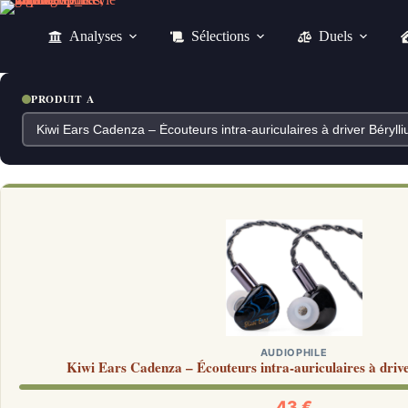
Passer
au
Analyses
Sélections
Duels
contenu
PRODUIT A
AUDIOPHILE
Kiwi Ears Cadenza – Écouteurs intra-auriculaires à dri
43 €