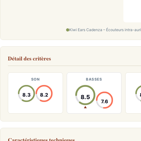
Kiwi Ears Cadenza – Écouteurs intra-auri
Détail des critères
SON
BASSES
8.3
8.2
8.5
7.6
▲
Caractéristiques techniques