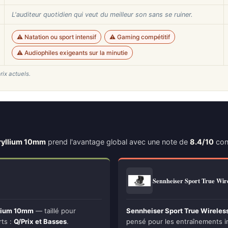
L'auditeur quotidien qui veut du meilleur son sans se ruiner.
⚠️ Natation ou sport intensif
⚠️ Gaming compétitif
⚠️ Audiophiles exigeants sur la minutie
rix actuels.
éryllium 10mm
prend l'avantage global avec une note de
8.4/10
con
Sennheiser Sport True Wir
yllium 10mm
— taillé pour
Sennheiser Sport True Wireless
rts :
Q/Prix et Basses
.
pensé pour les entraînements in