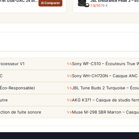
Focal Bathys Deep Black – Casque nomade audiophile ANC 30h et USB-DAC 24 bits/192 kHz
JBL Endurance Peak 3 – Éc
⚖ Comparer
7.9/10
79 €
VS
rocesseur V1
Sony WF-C510 – Écouteurs True Wi
VS
NC
Sony WH-CH720N – Casque ANC 35h
VS
(Éco-Responsable)
JBL Tune Buds 2 Turquoise – Éco
VS
utre
AKG K371 – Casque de studio fer
VS
tion de fuite sonore
Muse M-298 SBR Marron – Casque