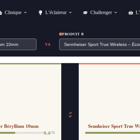
Clinique
L’éclaireur
Challenger
L’
PRODUIT B
VS
VS
ver Béryllium 10mm
Sennheiser Sport True Wi
8.4
/10