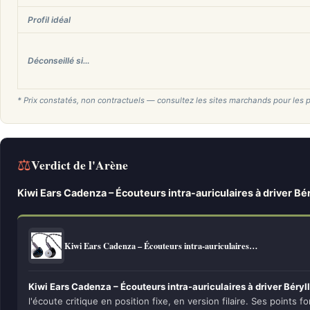
Profil idéal
Déconseillé si…
* Prix constatés, non contractuels — consultez les sites marchands pour les p
⚖
Verdict de l'Arène
Kiwi Ears Cadenza – Écouteurs intra-auriculaires à driver B
Kiwi Ears Cadenza – Écouteurs intra-auriculaires…
Kiwi Ears Cadenza – Écouteurs intra-auriculaires à driver Bér
l'écoute critique en position fixe, en version filaire. Ses points fo