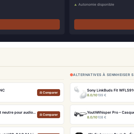
Autonomie disponible
ALTERNATIVES À SENNHEISER 
ANC
Sony LinkBuds Fit WFLS91
⚖ Comparer
8.0/10
199 €
Beyerdynamic DT 880 Edition 600 Ohms – Casque semi-ouvert neutre pour audiophiles et studio
YouthWhisper Pro – Casque
⚖ Comparer
8.0/10
108 €