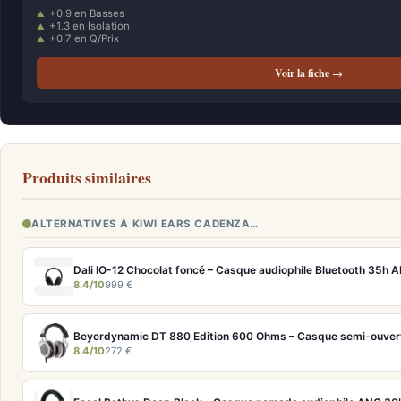
+0.9 en Basses
+1.3 en Isolation
+0.7 en Q/Prix
Voir la fiche →
Produits similaires
ALTERNATIVES À KIWI EARS CADENZA…
Dali IO-12 Chocolat foncé – Casque audiophile Bluetooth 35h 
8.4/10
999 €
8.4/10
272 €