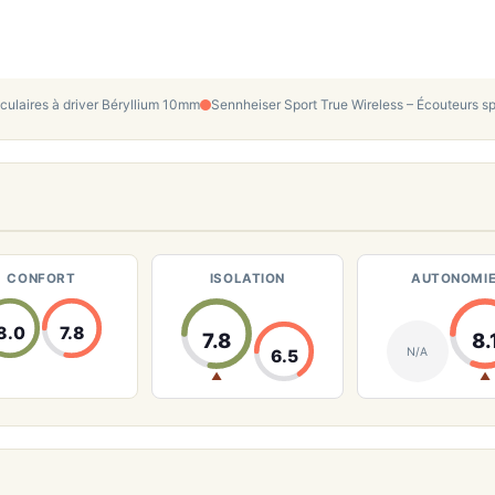
culaires à driver Béryllium 10mm
Sennheiser Sport True Wireless – Écouteurs s
CONFORT
ISOLATION
AUTONOMI
8.0
7.8
7.8
8.
N/A
6.5
▲
▲