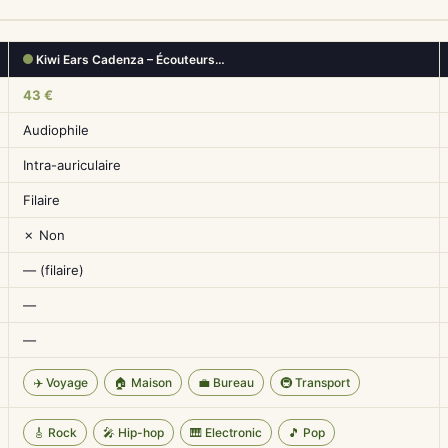
Kiwi Ears Cadenza – Écouteurs…
43 €
Audiophile
Intra-auriculaire
Filaire
✗ Non
— (filaire)
—
—
✈️ Voyage
🏠 Maison
💼 Bureau
🚇 Transport
🎸 Rock
🎤 Hip-hop
🎹 Electronic
🎵 Pop