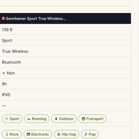
Sennheiser Sport True Wireless…
139 €
Sport
True Wireless
Bluetooth
✗ Non
9h
IPX5
—
🏃 Sport
👟 Running
🌲 Outdoor
🚇 Transport
🎸 Rock
🎹 Electronic
🎤 Hip-hop
🎵 Pop