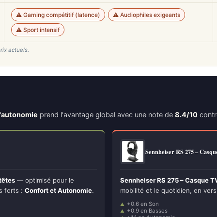
⚠️ Gaming compétitif (latence)
⚠️ Audiophiles exigeants
⚠️ Sport intensif
rix actuels.
d'autonomie
prend l'avantage global avec une note de
8.4/10
cont
Sennheiser RS 275 – Casq
têtes
— optimisé pour le
Sennheiser RS 275 – Casque TV
s forts :
Confort et Autonomie
.
mobilité et le quotidien, en vers
+0.6 en Son
+0.9 en Basses