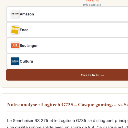
prix constaté
Amazon
Fnac
Boulanger
Cultura
Voir la fiche →
Notre analyse : Logitech G735 – Casque gaming… vs 
Le Sennheiser RS 275 et le Logitech G735 se distinguent princip
une qualité sonore solide avec un score de 8.4. Ce casque est i