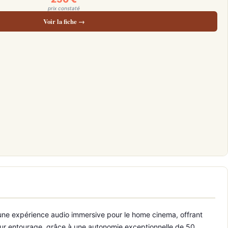
prix constaté
Voir la fiche →
 une expérience audio immersive pour le home cinema, offrant
leur entourage, grâce à une autonomie exceptionnelle de 50