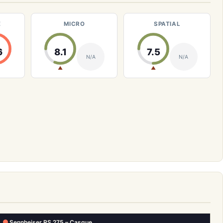
E
MICRO
SPATIAL
6
8.1
7.5
N/A
N/A
▲
▲
Sennheiser RS 275 – Casque…