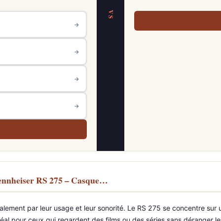
VS
→
→
→
→
Sennheiser RS 275 – Casque…
alement par leur usage et leur sonorité. Le RS 275 se concentre sur
déal pour ceux qui regardent des films ou des séries sans déranger 