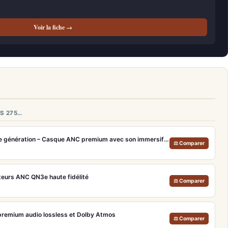
Voir la fiche →
S 275…
Bose QuietComfort Ultra 2e génération – Casque ANC premium avec son immersif spatial et 30h d'autonomie
⚖ Comparer
urs ANC QN3e haute fidélité
⚖ Comparer
remium audio lossless et Dolby Atmos
⚖ Comparer