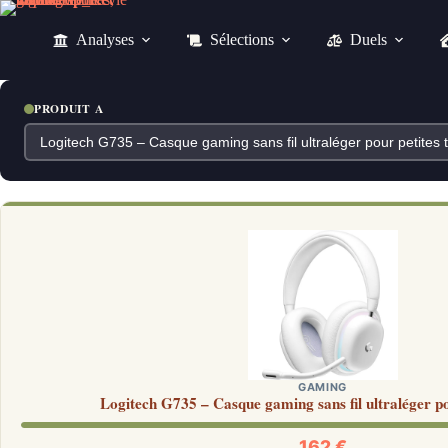
Passer
au
Analyses
Sélections
Duels
contenu
PRODUIT A
GAMING
Logitech G735 – Casque gaming sans fil ultraléger pou
162 €