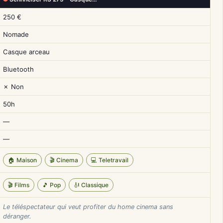
250 €
Nomade
Casque arceau
Bluetooth
✗ Non
50h
—
—
🏠 Maison
🎬 Cinema
💻 Teletravail
🎬 Films
🎵 Pop
🎻 Classique
Le téléspectateur qui veut profiter du home cinema sans
déranger.