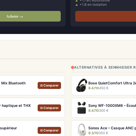
+1.1 en Autonomie
+1.8 en Isolation
Acheter →
ALTERNATIVES À SENNHEISER R
 Mix Bluetooth
⚖ Comparer
8.4/10
450 €
r haptique et THX
Sony WF-1000XM6 – Écoute
⚖ Comparer
8.4/10
300 €
supérieur
Sonos Ace – Casque ANC p
⚖ Comparer
8.3/10
350 €