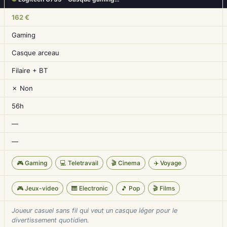
162 €
Gaming
Casque arceau
Filaire + BT
✗ Non
56h
—
—
🎮 Gaming
💻 Teletravail
🎬 Cinema
✈️ Voyage
🎮 Jeux-video
🎹 Electronic
🎵 Pop
🎬 Films
Joueur casuel sans fil qui veut un casque léger pour le
divertissement quotidien.