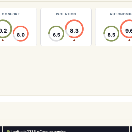
CONFORT
ISOLATION
AUTONOMI
9.2
8.3
9.
8.0
6.5
8.5
▲
▲
▲
Logitech G735 – Casque gaming…