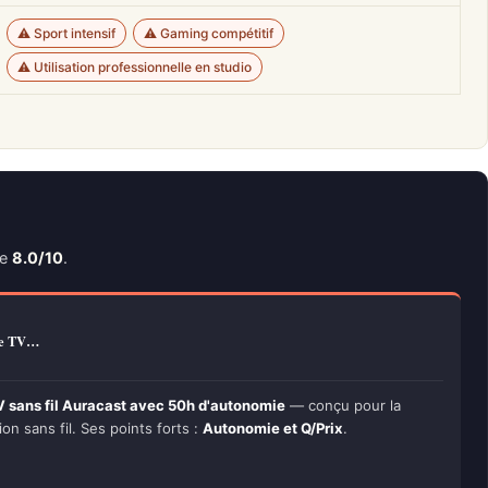
⚠️ Sport intensif
⚠️ Gaming compétitif
⚠️ Utilisation professionnelle en studio
re
8.0/10
.
ue TV…
 sans fil Auracast avec 50h d'autonomie
— conçu pour la
ion sans fil. Ses points forts :
Autonomie et Q/Prix
.