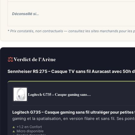
Déconseillé si…
* Prix constatés, non contractuels — consultez les sites marchands pour les p
⚖
Verdict de l'Arène
Sennheiser RS 275 – Casque TV sans fil Auracast avec 50h 
Logitech G735 – Casque gaming sans…
Logitech G735 – Casque gaming sans fil ultraléger pour petites 
gaming et la spatialisation, en version filaire et sans fil. Ses point
+1.2 en Confort
Micro disponible