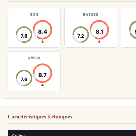
SON
BASSES
8.4
8.1
7.8
7.2
▲
▲
Q/PRIX
8.7
7.6
▲
Caractéristiques techniques
Critère