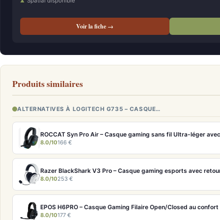
Spatial disponible
Voir la fiche →
Produits similaires
ALTERNATIVES À LOGITECH G735 – CASQUE…
ROCCAT Syn Pro Air – Casque gaming sans fil Ultra-léger avec
8.0/10
166 €
Razer BlackShark V3 Pro – Casque gaming esports avec retou
8.0/10
253 €
EPOS H6PRO – Casque Gaming Filaire Open/Closed au confort 
8.0/10
177 €