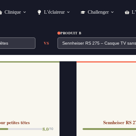
Clinique
L’éclaireur
Challenger
L’
PRODUIT B
VS
r petites têtes
Sennheiser RS 2
8.0
/10