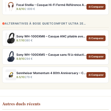
Focal Stellia – Casque Hi-Fi Fermé Référence Audiophile Portable
⚖ Comparer
8.6/10
2 899 €
ALTERNATIVES À BOSE QUIETCOMFORT ULTRA 2E…
Sony WH-1000XM6 – Casque ANC pliable avec son amélioré et égaliseur réglable
⚖ Comparer
8.7/10
380 €
Sony WH-1000XM5 – Casque sans fil à réduction de bruit active et Hi-Res LDAC
⚖ Comparer
8.9/10
294 €
Sennheiser Momentum 4 80th Anniversary – Casque Bluetooth édition limitée 60h
⚖ Comparer
8.5/10
279 €
Autres duels récents