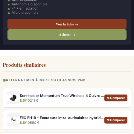
ANC disponible
Autonomie disponible
+1.7 en Isolation
Micro disponible
Voir la fiche →
Acheter →
Produits similaires
ALTERNATIVES À MEZE 99 CLASSICS 2ND…
Sennheiser Momentum True Wireless 4 Cuivre – Écouteurs audiophiles aptX Lossless et ANC adaptatif
⚖ Comparer
8.5/10
211 €
FiiO FH19 – Écouteurs intra-auriculaires hybrides 8 drivers avec filtres interchangeables
⚖ Comparer
8.5/10
590 €