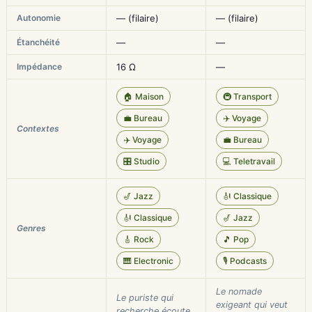
Autonomie
— (filaire)
— (filaire)
Étanchéité
—
—
Impédance
16 Ω
—
🏠 Maison
🚇 Transport
💼 Bureau
✈️ Voyage
Contextes
✈️ Voyage
💼 Bureau
🎛️ Studio
💻 Teletravail
🎷 Jazz
🎻 Classique
🎻 Classique
🎷 Jazz
Genres
🎸 Rock
🎵 Pop
🎹 Electronic
🎙️ Podcasts
Le nomade
Le puriste qui
exigeant qui veut
recherche écoute