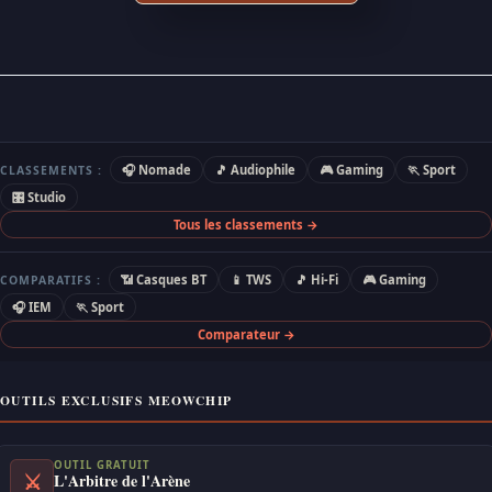
🎧 Nomade
🎵 Audiophile
🎮 Gaming
🏃 Sport
CLASSEMENTS :
🎛 Studio
Tous les classements →
📶 Casques BT
📱 TWS
🎵 Hi-Fi
🎮 Gaming
COMPARATIFS :
🎧 IEM
🏃 Sport
Comparateur →
OUTILS EXCLUSIFS MEOWCHIP
OUTIL GRATUIT
⚔
L'Arbitre de l'Arène