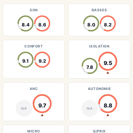
SON
BASSES
8.4
8.6
8.0
8.2
CONFORT
ISOLATION
9.1
9.2
9.5
7.8
▲
ANC
AUTONOMIE
9.7
8.8
N/A
N/A
▲
▲
MICRO
Q/PRIX