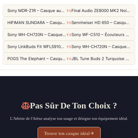
VS
Sony MDR-Z1R – Casque audiophile fermé haute résolution
Final Audio ZE8000 MK2 Noir – Écouteurs True Wireless audiophiles 8K Sound
VS
HIFIMAN SUNDARA – Casque Planar Magnetic Ouvert Over-Ear Audiophile
Sennheiser HD 650 – Casque audiophile ouvert pour l'écoute analytique
VS
Sony WH-CH720N – Casque ANC 35h, Ultra-léger (192g) avec Processeur V1
Sony WF-C510 – Écouteurs True Wireless compacts, autonomie 22h et multipoint
VS
Sony LinkBuds Fit WFLS910NW Blanc – Écouteurs Sport Ailes ANC
Sony WH-CH720N – Casque ANC 35h, Ultra-léger (192g) avec Processeur V1
VS
POGS The Elephant – Casque Filaire Enfants 85dB POGS-Safe™ (Éco-Responsable)
JBL Tune Buds 2 Turquoise – Écouteurs True Wireless avec ANC et autonomie 48h
Pas Sûr De Ton Choix ?
L'Arbitre de l'Arène analyse ton usage et désigne ton équipement idéal.
Trouve ton casque idéal