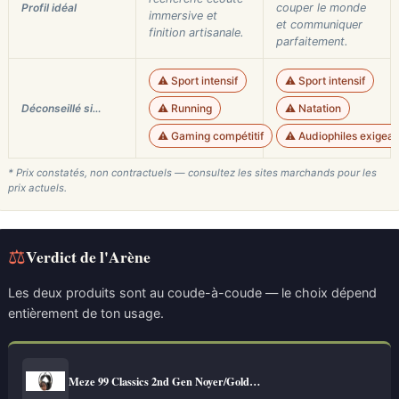
Profil idéal
couper le monde
immersive et
et communiquer
finition artisanale.
parfaitement.
⚠️ Sport intensif
⚠️ Sport intensif
Déconseillé si…
⚠️ Running
⚠️ Natation
⚠️ Gaming compétitif
⚠️ Audiophiles exigean
* Prix constatés, non contractuels — consultez les sites marchands pour les
prix actuels.
⚖
Verdict de l'Arène
Les deux produits sont au coude-à-coude — le choix dépend
entièrement de ton usage.
Meze 99 Classics 2nd Gen Noyer/Gold…