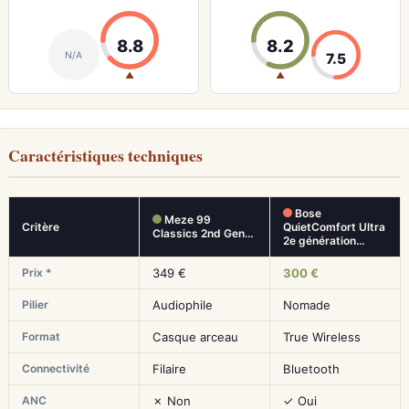
8.8
8.2
N/A
7.5
▲
▲
Caractéristiques techniques
Bose
Meze 99
Critère
QuietComfort Ultra
Classics 2nd Gen…
2e génération…
Prix *
349 €
300 €
Pilier
Audiophile
Nomade
Format
Casque arceau
True Wireless
Connectivité
Filaire
Bluetooth
ANC
✗ Non
✓ Oui