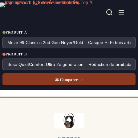
Passer
au
contenu
PRODUIT A
PRODUIT B
⚖ Comparer →