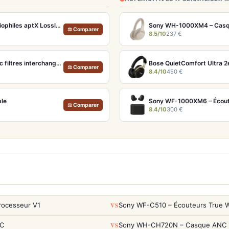
Sennheiser Momentum True Wireless 4 Cuivre – Écouteurs audiophiles aptX Lossless et ANC adaptatif
Sony WH-1000XM4 – Casqu
⚖ Comparer
8.5/10
237 €
FiiO FH19 – Écouteurs intra-auriculaires hybrides 8 drivers avec filtres interchangeables
⚖ Comparer
8.4/10
450 €
ble
Sony WF-1000XM6 – Écoute
⚖ Comparer
8.4/10
300 €
VS
rocesseur V1
Sony WF-C510 – Écouteurs True Wi
VS
NC
Sony WH-CH720N – Casque ANC 35h