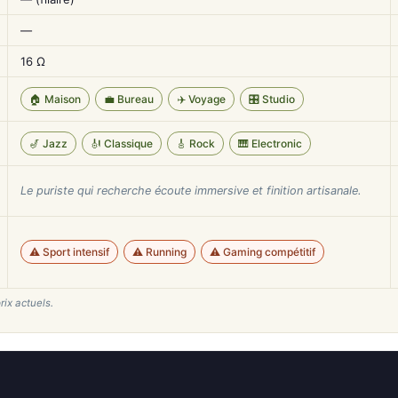
—
16 Ω
🏠 Maison
💼 Bureau
✈️ Voyage
🎛️ Studio
🎷 Jazz
🎻 Classique
🎸 Rock
🎹 Electronic
Le puriste qui recherche écoute immersive et finition artisanale.
⚠️ Sport intensif
⚠️ Running
⚠️ Gaming compétitif
rix actuels.