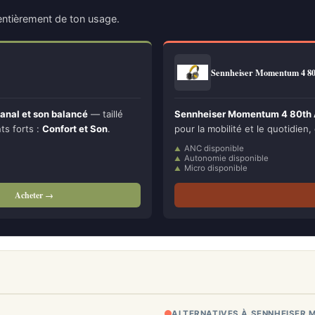
ntièrement de ton usage.
Sennheiser Momentum 4 8
anal et son balancé
— taillé
Sennheiser Momentum 4 80th An
nts forts :
Confort et Son
.
pour la mobilité et le quotidien,
ANC disponible
Autonomie disponible
Micro disponible
Acheter →
ALTERNATIVES À SENNHEISER