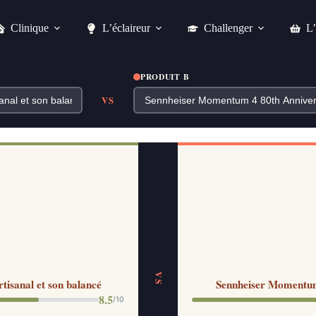
Clinique
L’éclaireur
Challenger
L’
PRODUIT B
VS
VS
tisanal et son balancé
Sennheiser Momentum 
8.5
/10