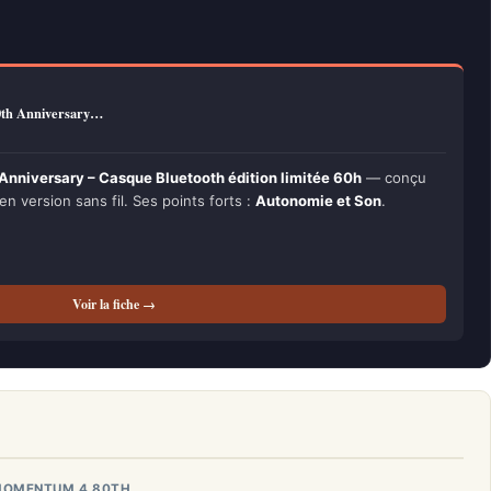
0th Anniversary…
niversary – Casque Bluetooth édition limitée 60h
— conçu
 en version sans fil. Ses points forts :
Autonomie et Son
.
Voir la fiche →
 MOMENTUM 4 80TH…