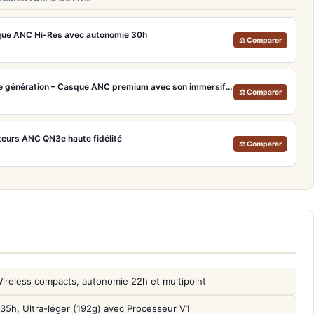
e ANC Hi-Res avec autonomie 30h
⚖ Comparer
Bose QuietComfort Ultra 2e génération – Casque ANC premium avec son immersif spatial et 30h d'autonomie
⚖ Comparer
urs ANC QN3e haute fidélité
⚖ Comparer
reless compacts, autonomie 22h et multipoint
, Ultra-léger (192g) avec Processeur V1