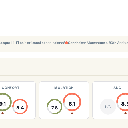
sque Hi-Fi bois artisanal et son balancé
Sennheiser Momentum 4 80th Annivers
CONFORT
ISOLATION
ANC
9.1
8.1
8.
N/A
8.4
7.8
▲
▲
▲