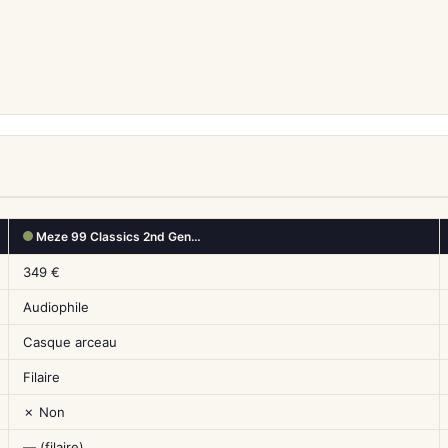
Meze 99 Classics 2nd Gen…
349 €
Audiophile
Casque arceau
Filaire
✗ Non
— (filaire)