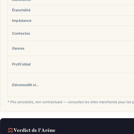
Étanchéité
Impédance
Contextes
Genres
Profil idéal
Déconseillé si…
* Prix constatés, non contractuels — consultez les sites marchands pour les p
⚖
Verdict de l'Arène