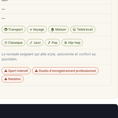
—
—
🚇 Transport
✈️ Voyage
🏠 Maison
💻 Teletravail
🎻 Classique
🎷 Jazz
🎵 Pop
🎤 Hip-hop
Le nomade exigeant qui allie style, autonomie et confort au
quotidien.
⚠️ Sport intensif
⚠️ Studio d'enregistrement professionnel
⚠️ Natation