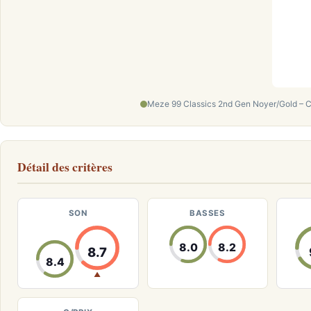
Meze 99 Classics 2nd Gen Noyer/Gold – Ca
Détail des critères
SON
BASSES
8.0
8.2
8.7
8.4
▲