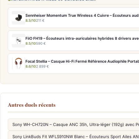
8.5/10
211 €
8.5/10
590 €
Focal Stellia – Casque Hi-Fi Fermé Référence Audiophile Porta
8.6/10
2 899 €
Autres duels récents
Sony WH-CH720N – Casque ANC 35h, Ultra-léger (192g) avec P
Sony LinkBuds Fit WFLS910NW Blanc – Écouteurs Sport Ailes A