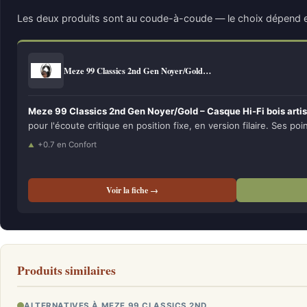
Les deux produits sont au coude-à-coude — le choix dépend e
Meze 99 Classics 2nd Gen Noyer/Gold…
Meze 99 Classics 2nd Gen Noyer/Gold – Casque Hi-Fi bois artis
pour l'écoute critique en position fixe, en version filaire. Ses poi
+0.7 en Confort
Voir la fiche →
Produits similaires
ALTERNATIVES À MEZE 99 CLASSICS 2ND…