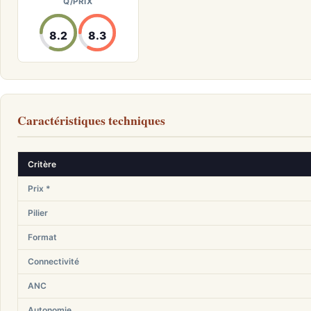
Q/PRIX
8.2
8.3
Caractéristiques techniques
Critère
Prix *
Pilier
Format
Connectivité
ANC
Autonomie