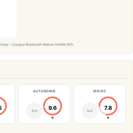
ary – Casque Bluetooth édition limitée 60h
AUTONOMIE
MICRO
5
9.6
7.8
N/A
N/A
▲
▲