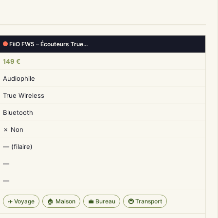
FiiO FW5 – Écouteurs True…
149 €
Audiophile
True Wireless
Bluetooth
✗ Non
— (filaire)
—
—
✈️ Voyage
🏠 Maison
💼 Bureau
🚇 Transport