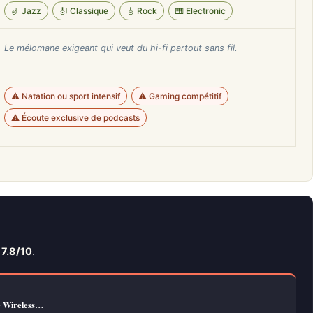
🎷 Jazz
🎻 Classique
🎸 Rock
🎹 Electronic
Le mélomane exigeant qui veut du hi-fi partout sans fil.
⚠️ Natation ou sport intensif
⚠️ Gaming compétitif
⚠️ Écoute exclusive de podcasts
e
7.8/10
.
e Wireless…