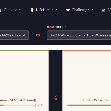
Clinique
L’éclaireur
Challenger
L’
PRODUIT B
VS
VS
inaro MZ3 (Artisanal)
FiiO FW5 – Écou
7.8
/10