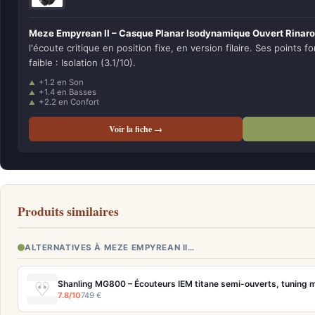
Meze Empyrean II – Casque Planar Isodynamique Ouvert Rinaro
l'écoute critique en position fixe, en version filaire. Ses points fo
faible : Isolation (3.1/10).
+1.2 en Son
+1.4 en Basses
+2.2 en Confort
Voir la fiche →
Produits similaires
ALTERNATIVES À MEZE EMPYREAN II…
Shanling MG800 – Écouteurs IEM titane semi-ouverts, tuning 
7.8/10
749 €