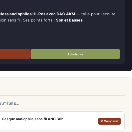
eless audiophiles Hi-Res avec DAC AKM
— taillé pour l'écoute
sion sans fil. Ses points forts :
Son et Basses
.
Acheter →
COUTEURS…
– Casque audiophile sans fil ANC 30h
⚖ Comparer