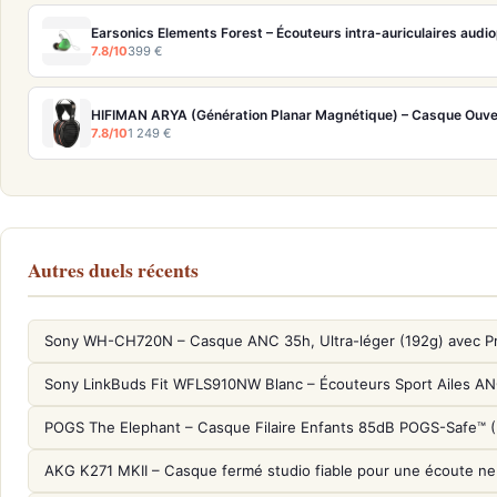
Earsonics Elements Forest – Écouteurs intra-auriculaires audio
7.8/10
399 €
HIFIMAN ARYA (Génération Planar Magnétique) – Casque Ouve
7.8/10
1 249 €
Autres duels récents
Sony WH-CH720N – Casque ANC 35h, Ultra-léger (192g) avec P
Sony LinkBuds Fit WFLS910NW Blanc – Écouteurs Sport Ailes A
POGS The Elephant – Casque Filaire Enfants 85dB POGS-Safe™ 
AKG K271 MKII – Casque fermé studio fiable pour une écoute ne