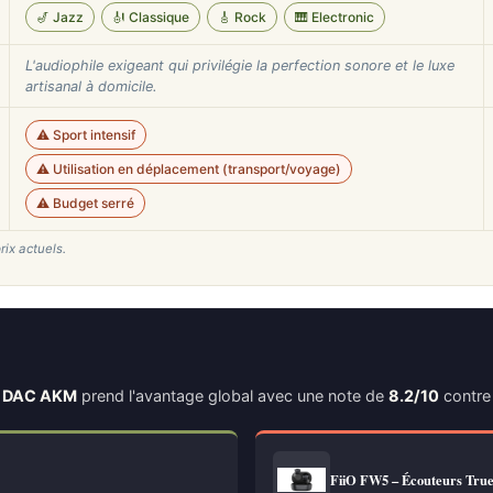
🎷 Jazz
🎻 Classique
🎸 Rock
🎹 Electronic
L'audiophile exigeant qui privilégie la perfection sonore et le luxe
artisanal à domicile.
⚠️ Sport intensif
⚠️ Utilisation en déplacement (transport/voyage)
⚠️ Budget serré
rix actuels.
ec DAC AKM
prend l'avantage global avec une note de
8.2/10
contr
FiiO FW5 – Écouteurs Tru