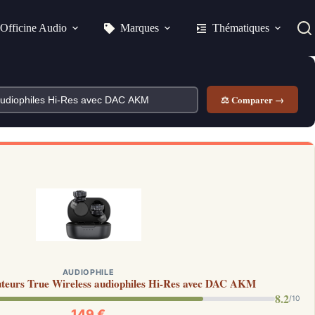
Officine Audio
Marques
Thématiques
⚖ Comparer →
AUDIOPHILE
teurs True Wireless audiophiles Hi-Res avec DAC AKM
8.2
/10
149 €