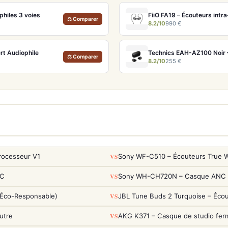
philes 3 voies
FiiO FA19 – Écouteurs intr
⚖ Comparer
8.2/10
990 €
rt Audiophile
⚖ Comparer
8.2/10
255 €
VS
rocesseur V1
Sony WF-C510 – Écouteurs True Wi
VS
NC
Sony WH-CH720N – Casque ANC 35h
VS
(Éco-Responsable)
JBL Tune Buds 2 Turquoise – Éco
VS
utre
AKG K371 – Casque de studio fer