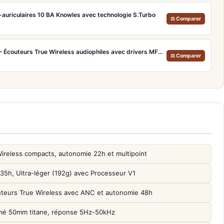
a-auriculaires 10 BA Knowles avec technologie S.Turbo
⚖ Comparer
Technics EAH-AZ100 Noir – Écouteurs True Wireless audiophiles avec drivers MFD et autonomie 29h
⚖ Comparer
reless compacts, autonomie 22h et multipoint
, Ultra-léger (192g) avec Processeur V1
uteurs True Wireless avec ANC et autonomie 48h
mé 50mm titane, réponse 5Hz-50kHz