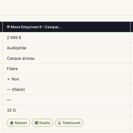
Meze Empyrean II – Casque…
2 999 €
Audiophile
Casque arceau
Filaire
✗ Non
— (filaire)
—
32 Ω
🏠 Maison
🎛️ Studio
💻 Teletravail