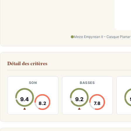
Meze Empyrean II – Casque Planar 
Détail des critères
SON
BASSES
9.4
9.2
8.2
7.8
▲
▲