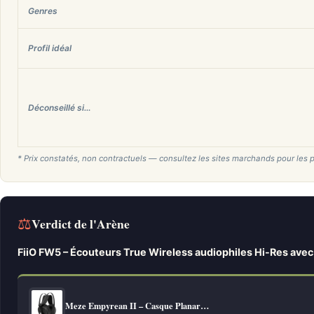
Genres
Profil idéal
Déconseillé si…
* Prix constatés, non contractuels — consultez les sites marchands pour les p
⚖
Verdict de l'Arène
FiiO FW5 – Écouteurs True Wireless audiophiles Hi-Res av
Meze Empyrean II – Casque Planar…