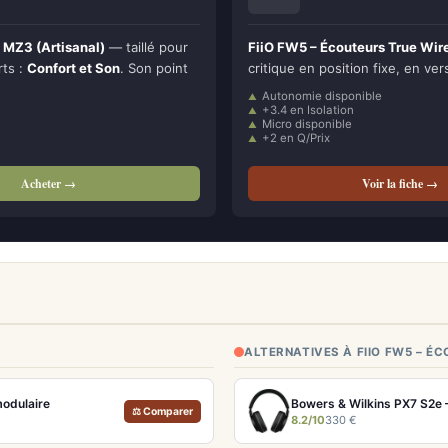
 MZ3 (Artisanal)
— taillé pour
FiiO FW5 – Écouteurs True Wir
rts :
Confort et Son
. Son point
critique en position fixe, en ver
Autonomie disponible
+3.4 en Isolation
Micro disponible
+2 en Q/Prix
Acheter →
Voir la fiche →
ALTERNATIVES À FIIO FW5 – É
modulaire
Bowers & Wilkins PX7 S2e 
⚖ Comparer
8.2/10
330 €