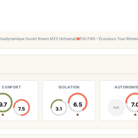
Isodynamique Ouvert Rinaro MZ3 (Artisanal)
FiiO FW5 – Écouteurs True Wirel
CONFORT
ISOLATION
AUTONOMI
9.7
6.5
7.
N/A
7.5
3.1
▲
▲
▲