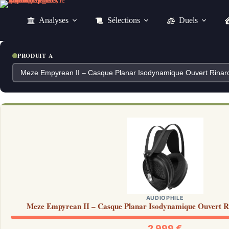
Passer
au
Analyses
Sélections
Duels
contenu
PRODUIT A
AUDIOPHILE
Meze Empyrean II – Casque Planar Isodynamique Ouvert R
2 999 €