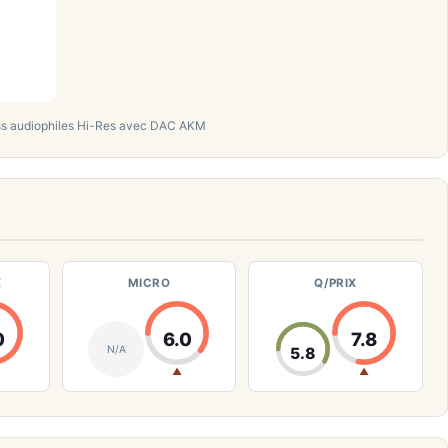
ess audiophiles Hi-Res avec DAC AKM
E
MICRO
Q/PRIX
0
6.0
7.8
N/A
5.8
▲
▲