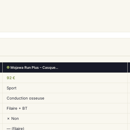
Mojawa Run Plus – Casque…
92 €
Sport
Conduction osseuse
Filaire + BT
✗ Non
— (filaire)