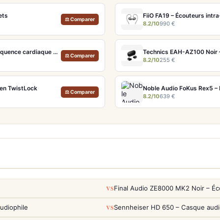
ets
FiiO FA19 – Écouteurs intr
⚖ Comparer
8.2/10
990 €
Sennheiser Momentum Sport – Écouteurs avec capteurs de fréquence cardiaque et température
⚖ Comparer
8.2/10
255 €
ien TwistLock
Noble Audio FoKus Rex5 – 
⚖ Comparer
8.2/10
639 €
VS
Final Audio ZE8000 MK2 Noir – Éc
VS
udiophile
Sennheiser HD 650 – Casque audio