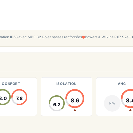
ation IP68 avec MP3 32 Go et basses renforcées
Bowers & Wilkins PX7 S2e – 
CONFORT
ISOLATION
ANC
8.0
7.8
8.6
8.
N/A
6.2
▲
▲