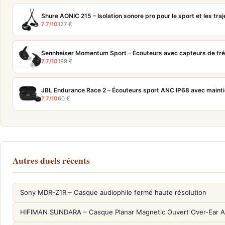
Shure AONIC 215 – Isolation sonore pro pour le sport et les traj
7.7/10
127 €
7.7/10
199 €
JBL Endurance Race 2 – Écouteurs sport ANC IP68 avec maint
7.7/10
60 €
Autres duels récents
Sony MDR-Z1R – Casque audiophile fermé haute résolution
HIFIMAN SUNDARA – Casque Planar Magnetic Ouvert Over-Ear A