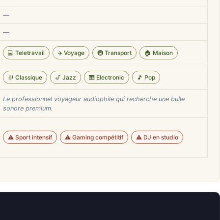
—
—
💻 Teletravail
✈️ Voyage
🚇 Transport
🏠 Maison
🎻 Classique
🎷 Jazz
🎹 Electronic
🎵 Pop
Le professionnel voyageur audiophile qui recherche une bulle
sonore premium.
⚠️ Sport intensif
⚠️ Gaming compétitif
⚠️ DJ en studio