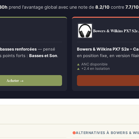
 30h
prend l'avantage global avec une note de
8.2/10
contre
7.7/10
Bowers & Wilkins PX7 S2
 basses renforcées
— pensé
Bowers & Wilkins PX7 S2e – Ca
s points forts :
Basses et Son
.
en position fixe, en version filai
ANC disponible
+2.4 en Isolation
Acheter →
ALTERNATIVES À BOWERS & WI