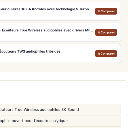
a-auriculaires 10 BA Knowles avec technologie S.Turbo
⚖ Comparer
Technics EAH-AZ100 Noir – Écouteurs True Wireless audiophiles avec drivers MFD et autonomie 29h
⚖ Comparer
Écouteurs TWS audiophiles tribrides
⚖ Comparer
outeurs True Wireless audiophiles 8K Sound
phile ouvert pour l'écoute analytique