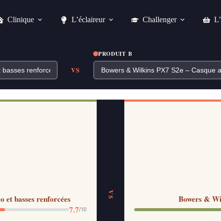
Clinique
L’éclaireur
Challenger
L’
PRODUIT B
VS
VS
 et basses renforcées
Bowers & Wil
7.7
/10