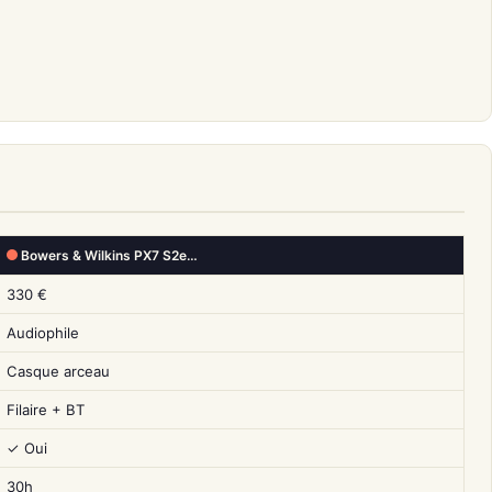
Bowers & Wilkins PX7 S2e…
330 €
Audiophile
Casque arceau
Filaire + BT
✓ Oui
30h