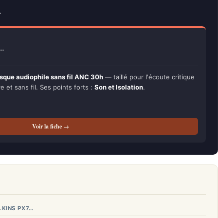
.
e…
sque audiophile sans fil ANC 30h
— taillé pour l'écoute critique
re et sans fil. Ses points forts :
Son et Isolation
.
Voir la fiche →
LKINS PX7…