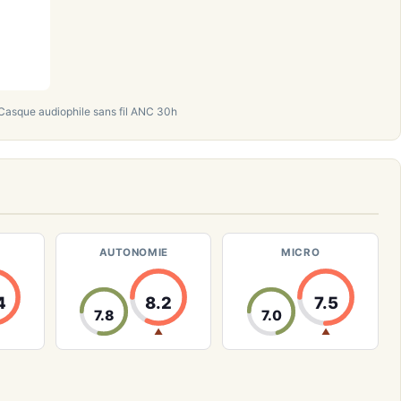
Casque audiophile sans fil ANC 30h
AUTONOMIE
MICRO
4
8.2
7.5
7.8
7.0
▲
▲