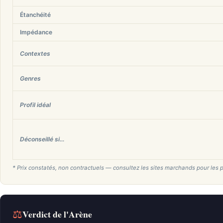
Étanchéité
Impédance
Contextes
Genres
Profil idéal
Déconseillé si…
* Prix constatés, non contractuels — consultez les sites marchands pour les p
⚖
Verdict de l'Arène