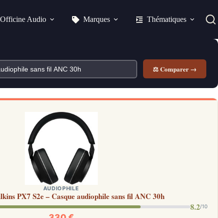
Officine Audio
Marques
Thématiques
⚖ Comparer →
AUDIOPHILE
kins PX7 S2e – Casque audiophile sans fil ANC 30h
8.2
/10
330 €