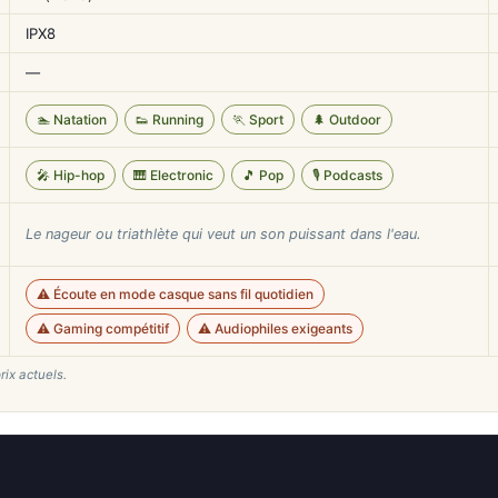
IPX8
—
🏊 Natation
👟 Running
🏃 Sport
🌲 Outdoor
🎤 Hip-hop
🎹 Electronic
🎵 Pop
🎙️ Podcasts
Le nageur ou triathlète qui veut un son puissant dans l'eau.
⚠️ Écoute en mode casque sans fil quotidien
⚠️ Gaming compétitif
⚠️ Audiophiles exigeants
rix actuels.