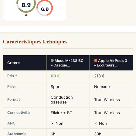
8.9
6.9
▲
Caractéristiques techniques
Muse M-238 BC
Apple AirPods 3
Critère
– Casque…
– Écouteurs…
Prix *
69 €
218 €
Pilier
Sport
Nomade
Conduction
Format
True Wireless
osseuse
Connectivité
Filaire + BT
True Wireless
ANC
✗ Non
✗ Non
Autonomie
6h
30h