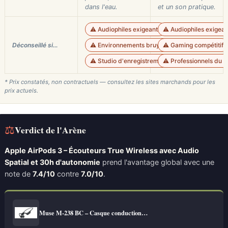
dans l'eau.
et un son pratique.
⚠️ Audiophiles exigeants
⚠️ Audiophiles exigean
Déconseillé si…
⚠️ Environnements bruyants
⚠️ Gaming compétitif
⚠️ Studio d'enregistrement
⚠️ Professionnels du s
* Prix constatés, non contractuels — consultez les sites marchands pour les
prix actuels.
⚖
Verdict de l'Arène
Apple AirPods 3 – Écouteurs True Wireless avec Audio
Spatial et 30h d'autonomie
prend l'avantage global avec une
note de
7.4/10
contre
7.0/10
.
Muse M-238 BC – Casque conduction…