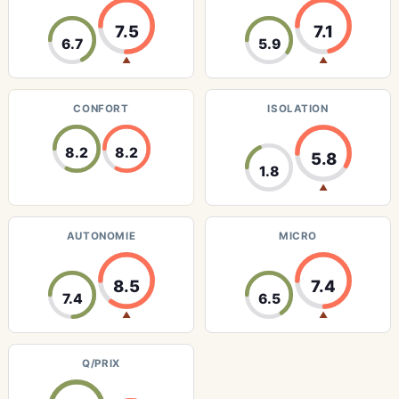
7.5
7.1
6.7
5.9
▲
▲
CONFORT
ISOLATION
8.2
8.2
5.8
1.8
▲
AUTONOMIE
MICRO
8.5
7.4
7.4
6.5
▲
▲
Q/PRIX