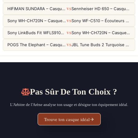
VS
HIFIMAN SUNDARA – Casque Planar Magnetic Ouvert Over-Ear Audiophile
Sennheiser HD 650 – Casque audiophile ouvert pour l'écoute analytique
VS
Sony WH-CH720N – Casque ANC 35h, Ultra-léger (192g) avec Processeur V1
Sony WF-C510 – Écouteurs True Wireless compacts, autonomie 22h et multipoint
VS
Sony LinkBuds Fit WFLS910NW Blanc – Écouteurs Sport Ailes ANC
Sony WH-CH720N – Casque ANC 35h, Ultra-léger (192g) avec Processeur V1
VS
POGS The Elephant – Casque Filaire Enfants 85dB POGS-Safe™ (Éco-Responsable)
JBL Tune Buds 2 Turquoise – Écouteurs True Wireless avec ANC et autonomie 48h
Pas Sûr De Ton Choix ?
L'Arbitre de l'Arène analyse ton usage et désigne ton équipement idéal.
Trouve ton casque idéal