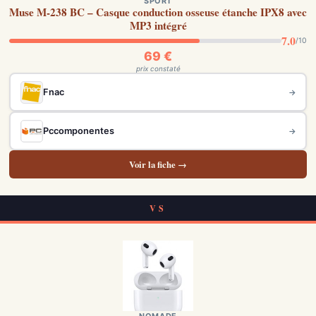
SPORT
Muse M-238 BC – Casque conduction osseuse étanche IPX8 avec
MP3 intégré
7.0
/10
69 €
prix constaté
Fnac
→
Pccomponentes
→
Voir la fiche →
VS