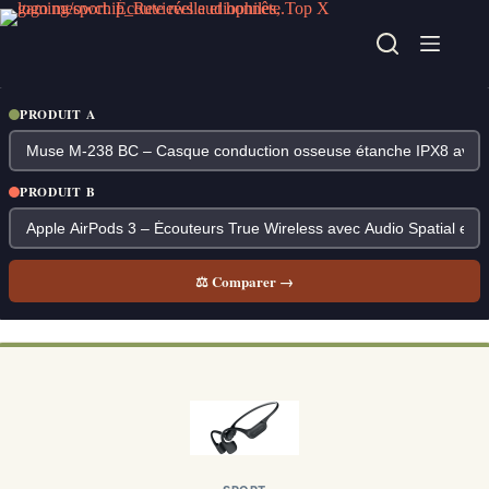
Passer
au
contenu
PRODUIT A
PRODUIT B
⚖ Comparer →