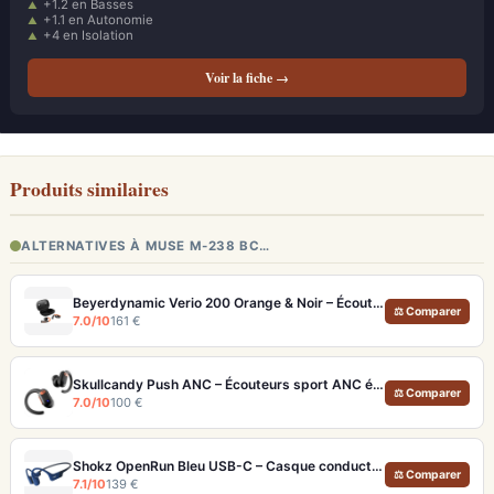
+1.2 en Basses
+1.1 en Autonomie
+4 en Isolation
Voir la fiche →
Produits similaires
ALTERNATIVES À MUSE M-238 BC…
Beyerdynamic Verio 200 Orange & Noir – Écouteurs open-ear sport avec autonomie 35h
⚖ Comparer
7.0/10
161 €
Skullcandy Push ANC – Écouteurs sport ANC étanches pour l'entraînement intensif
⚖ Comparer
7.0/10
100 €
Shokz OpenRun Bleu USB-C – Casque conduction osseuse sport 12h
⚖ Comparer
7.1/10
139 €