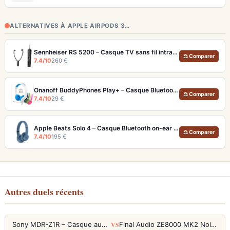
ALTERNATIVES À APPLE AIRPODS 3…
Sennheiser RS 5200 – Casque TV sans fil intra-auriculaire portée 70m
⚖ Comparer
7.4/10
260 €
Onanoff BuddyPhones Play+ – Casque Bluetooth Enfants SafeAudio 3 Niveaux et StudyMode
⚖ Comparer
7.4/10
29 €
Apple Beats Solo 4 – Casque Bluetooth on-ear 50h autonomie et audio sans perte
⚖ Comparer
7.4/10
195 €
Autres duels récents
VS
Sony MDR-Z1R – Casque audiophile fermé haute résolution
Final Audio ZE8000 MK2 Noir – Écouteurs True Wireless audiophiles 8K Sound