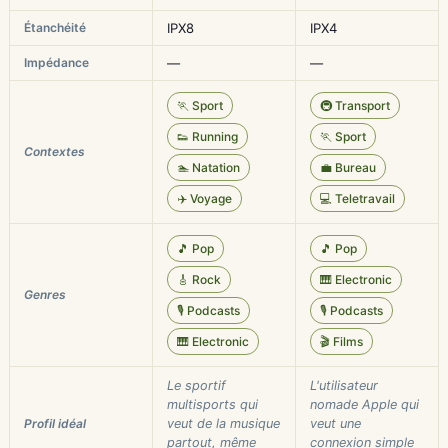
Étanchéité
IPX8
IPX4
Impédance
—
—
🏃 Sport
🚇 Transport
👟 Running
🏃 Sport
Contextes
🏊 Natation
💼 Bureau
✈️ Voyage
💻 Teletravail
🎵 Pop
🎵 Pop
🎸 Rock
🎹 Electronic
Genres
🎙️ Podcasts
🎙️ Podcasts
🎹 Electronic
🎬 Films
Le sportif
L'utilisateur
multisports qui
nomade Apple qui
Profil idéal
veut de la musique
veut une
partout, même
connexion simple