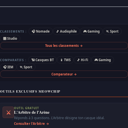
🎧 Nomade
🎵 Audiophile
🎮 Gaming
🏃 Sport
CLASSEMENTS :
🎛 Studio
Tous les classements →
📶 Casques BT
📱 TWS
🎵 Hi-Fi
🎮 Gaming
COMPARATIFS :
🎧 IEM
🏃 Sport
Comparateur →
OUTILS EXCLUSIFS MEOWCHIP
OUTIL GRATUIT
⚔
L'Arbitre de l'Arène
Réponds à 3 questions. L'Arbitre désigne ton casque idéal.
Consulter l'Arbitre →