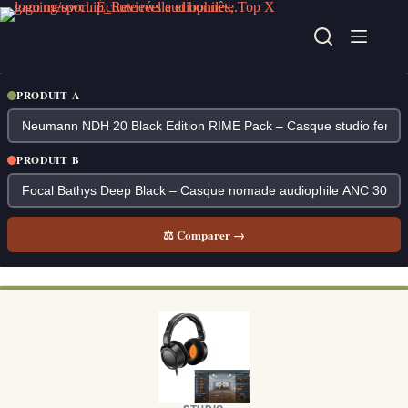
Passer
au
contenu
PRODUIT A
PRODUIT B
⚖ Comparer →