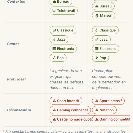
Contextes
💼 Bureau
💼 Bureau
💻 Teletravail
🏠 Maison
🎻 Classique
🎻 Classique
🎷 Jazz
🎷 Jazz
Genres
🎹 Electronic
🎹 Electronic
🎵 Pop
🎵 Pop
L'ingénieur du son
L'audiophile
exigeant qui
nomade qui veut
Profil idéal
chasse les défauts
de la perfection en
dans son mix.
déplacement.
⚠️ Sport intensif
⚠️ Sport intensif
Déconseillé si…
⚠️ Gaming compétitif
⚠️ Natation
⚠️ Usage nomade quotidien
⚠️ Gaming compétitif
* Prix constatés, non contractuels — consultez les sites marchands pour les