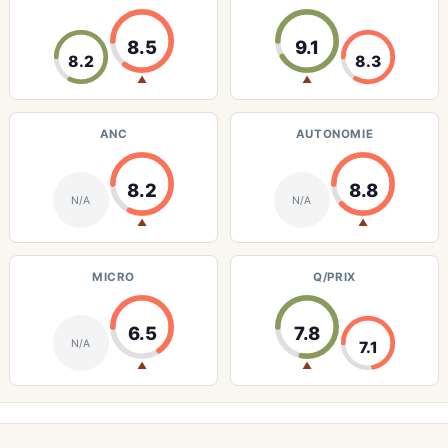
8.5
9.1
8.2
8.3
▲
▲
ANC
AUTONOMIE
8.2
8.8
N/A
N/A
▲
▲
MICRO
Q/PRIX
6.5
7.8
N/A
7.1
▲
▲