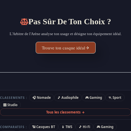
Pas Sûr De Ton Choix ?
L'Arbitre de l'Arène analyse ton usage et désigne ton équipement idéal.
Trouve ton casque idéal
🎧 Nomade
🎵 Audiophile
🎮 Gaming
🏃 Sport
CLASSEMENTS :
🎛 Studio
Tous les classements →
📶 Casques BT
📱 TWS
🎵 Hi-Fi
🎮 Gaming
COMPARATIFS :