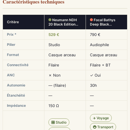
Caractéristiques techniques
Neumann NDH
Focal Bathys
Critère
20 Black Edition…
Deep Black…
Prix *
529 €
790 €
Pilier
Studio
Audiophile
Format
Casque arceau
Casque arceau
Connectivité
Filaire
Filaire + BT
ANC
✗ Non
✓ Oui
Autonomie
— (filaire)
30h
Étanchéité
—
—
Impédance
150 Ω
—
✈️ Voyage
🎛️ Studio
🚇 Transport