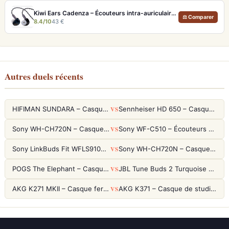
Kiwi Ears Cadenza – Écouteurs intra-auriculaires à driver Béryllium 10mm
⚖ Comparer
8.4/10
43 €
Autres duels récents
VS
HIFIMAN SUNDARA – Casque Planar Magnetic Ouvert Over-Ear Audiophile
Sennheiser HD 650 – Casque audiophile ouvert pour l'écoute analytique
VS
Sony WH-CH720N – Casque ANC 35h, Ultra-léger (192g) avec Processeur V1
Sony WF-C510 – Écouteurs True Wireless compacts, autonomie 22h et multipoint
VS
Sony LinkBuds Fit WFLS910NW Blanc – Écouteurs Sport Ailes ANC
Sony WH-CH720N – Casque ANC 35h, Ultra-léger (192g) avec Processeur V1
VS
POGS The Elephant – Casque Filaire Enfants 85dB POGS-Safe™ (Éco-Responsable)
JBL Tune Buds 2 Turquoise – Écouteurs True Wireless avec ANC et autonomie 48h
VS
AKG K271 MKII – Casque fermé studio fiable pour une écoute neutre
AKG K371 – Casque de studio fermé 50mm titane, réponse 5Hz-50kHz