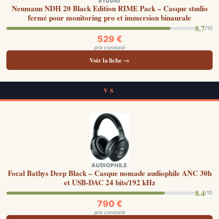
STUDIO
Neumann NDH 20 Black Edition RIME Pack – Casque studio
fermé pour monitoring pro et immersion binaurale
8.7
/10
529 €
prix constaté
Voir la fiche →
VS
AUDIOPHILE
Focal Bathys Deep Black – Casque nomade audiophile ANC 30h
et USB-DAC 24 bits/192 kHz
8.4
/10
790 €
prix constaté