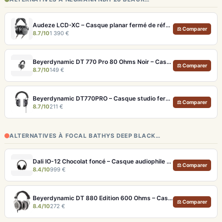
Audeze LCD-XC – Casque planar fermé de référence pour studio et audiophile
⚖ Comparer
8.7/10
1 390 €
Beyerdynamic DT 770 Pro 80 Ohms Noir – Casque studio fermé pour monitoring précis
⚖ Comparer
8.7/10
149 €
Beyerdynamic DT770PRO – Casque studio fermé pour un monitoring précis et isolé
⚖ Comparer
8.7/10
211 €
ALTERNATIVES À FOCAL BATHYS DEEP BLACK…
Dali IO-12 Chocolat foncé – Casque audiophile Bluetooth 35h ANC
⚖ Comparer
8.4/10
999 €
Beyerdynamic DT 880 Edition 600 Ohms – Casque semi-ouvert neutre pour audiophiles et studio
⚖ Comparer
8.4/10
272 €