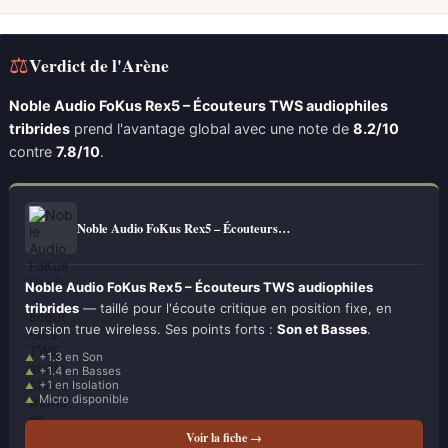
⚖
Verdict de l'Arène
Noble Audio FoKus Rex5 – Écouteurs TWS audiophiles
tribrides
prend l'avantage global avec une note de
8.2/10
contre
7.8/10
.
Noble Audio FoKus Rex5 – Écouteurs…
Noble Audio FoKus Rex5 – Écouteurs TWS audiophiles
tribrides
— taillé pour l'écoute critique en position fixe, en
version true wireless. Ses points forts :
Son et Basses
.
+1.3 en Son
+1.4 en Basses
+1 en Isolation
Micro disponible
Voir la fiche →