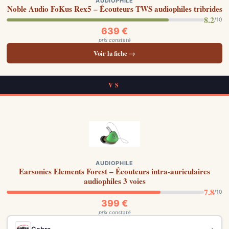
AUDIOPHILE
Noble Audio FoKus Rex5 – Écouteurs TWS audiophiles tribrides
8.2
/10
639 €
prix constaté
Voir la fiche →
VS
AUDIOPHILE
Earsonics Elements Forest – Écouteurs intra-auriculaires
audiophiles 3 voies
7.8
/10
399 €
prix constaté