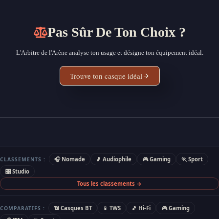
Pas Sûr De Ton Choix ?
L'Arbitre de l'Arène analyse ton usage et désigne ton équipement idéal.
Trouve ton casque idéal
🎧 Nomade
🎵 Audiophile
🎮 Gaming
🏃 Sport
CLASSEMENTS :
🎛 Studio
Tous les classements →
📶 Casques BT
📱 TWS
🎵 Hi-Fi
🎮 Gaming
COMPARATIFS :