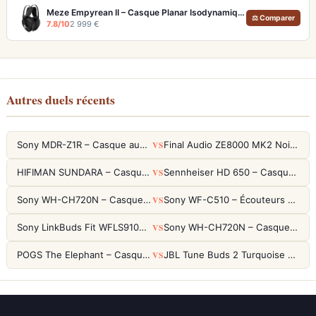
Meze Empyrean II – Casque Planar Isodynamique Ouvert Rinaro MZ3 (Artisanal)
⚖ Comparer
7.8/10
2 999 €
Autres duels récents
VS
Sony MDR-Z1R – Casque audiophile fermé haute résolution
Final Audio ZE8000 MK2 Noir – Écouteurs True Wireless audiophiles 8K Sound
VS
HIFIMAN SUNDARA – Casque Planar Magnetic Ouvert Over-Ear Audiophile
Sennheiser HD 650 – Casque audiophile ouvert pour l'écoute analytique
VS
Sony WH-CH720N – Casque ANC 35h, Ultra-léger (192g) avec Processeur V1
Sony WF-C510 – Écouteurs True Wireless compacts, autonomie 22h et multipoint
VS
Sony LinkBuds Fit WFLS910NW Blanc – Écouteurs Sport Ailes ANC
Sony WH-CH720N – Casque ANC 35h, Ultra-léger (192g) avec Processeur V1
VS
POGS The Elephant – Casque Filaire Enfants 85dB POGS-Safe™ (Éco-Responsable)
JBL Tune Buds 2 Turquoise – Écouteurs True Wireless avec ANC et autonomie 48h