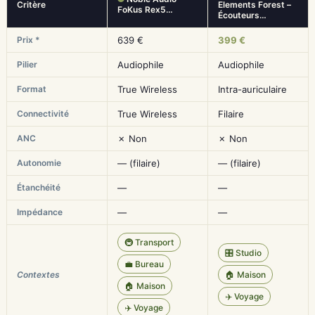
Critère
Elements Forest –
FoKus Rex5…
Écouteurs…
Prix *
639 €
399 €
Pilier
Audiophile
Audiophile
Format
True Wireless
Intra-auriculaire
Connectivité
True Wireless
Filaire
ANC
✗ Non
✗ Non
Autonomie
— (filaire)
— (filaire)
Étanchéité
—
—
Impédance
—
—
🚇 Transport
🎛️ Studio
💼 Bureau
Contextes
🏠 Maison
🏠 Maison
✈️ Voyage
✈️ Voyage