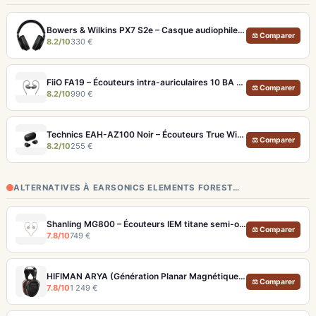
Bowers & Wilkins PX7 S2e – Casque audiophile sans fil ANC 30h
⚖ Comparer
8.2/10
330 €
FiiO FA19 – Écouteurs intra-auriculaires 10 BA Knowles avec technologie S.Turbo
⚖ Comparer
8.2/10
990 €
Technics EAH-AZ100 Noir – Écouteurs True Wireless audiophiles avec drivers MFD et autonomie 29h
⚖ Comparer
8.2/10
255 €
ALTERNATIVES À EARSONICS ELEMENTS FOREST…
Shanling MG800 – Écouteurs IEM titane semi-ouverts, tuning modulaire
⚖ Comparer
7.8/10
749 €
HIFIMAN ARYA (Génération Planar Magnétique) – Casque Ouvert Audiophile
⚖ Comparer
7.8/10
1 249 €