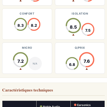
▲
▲
CONFORT
ISOLATION
8.3
8.2
8.5
7.5
▲
MICRO
Q/PRIX
7.2
7.6
N/A
6.8
▲
▲
Caractéristiques techniques
Earsonics
Noble Audio