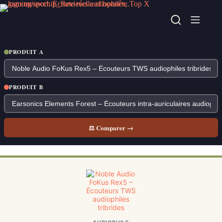
Passer
au
contenu
PRODUIT A
PRODUIT B
⚖ Comparer →