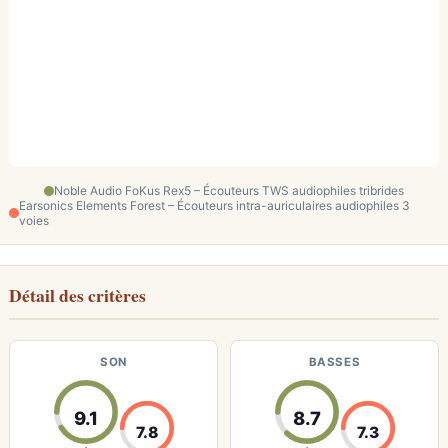
Noble Audio FoKus Rex5 – Écouteurs TWS audiophiles tribrides
Earsonics Elements Forest – Écouteurs intra-auriculaires audiophiles 3
voies
Détail des critères
SON
BASSES
9.1
8.7
7.8
7.3