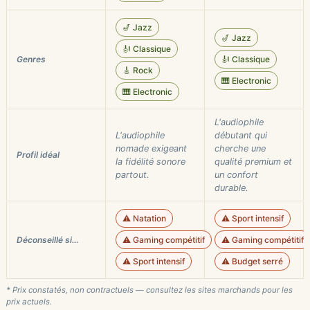
🎷 Jazz
🎷 Jazz
🎻 Classique
Genres
🎻 Classique
🎸 Rock
🎹 Electronic
🎹 Electronic
L'audiophile
L'audiophile
débutant qui
nomade exigeant
cherche une
Profil idéal
la fidélité sonore
qualité premium et
partout.
un confort
durable.
⚠️ Natation
⚠️ Sport intensif
Déconseillé si…
⚠️ Gaming compétitif
⚠️ Gaming compétitif
⚠️ Sport intensif
⚠️ Budget serré
* Prix constatés, non contractuels — consultez les sites marchands pour les
prix actuels.