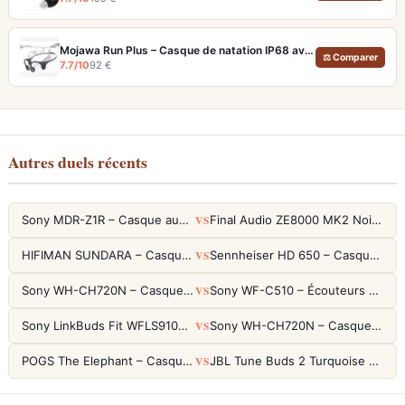
Mojawa Run Plus – Casque de natation IP68 avec MP3 32 Go et basses renforcées
⚖ Comparer
7.7/10
92 €
Autres duels récents
VS
Sony MDR-Z1R – Casque audiophile fermé haute résolution
Final Audio ZE8000 MK2 Noir – Écouteurs True Wireless audiophiles 8K Sound
VS
HIFIMAN SUNDARA – Casque Planar Magnetic Ouvert Over-Ear Audiophile
Sennheiser HD 650 – Casque audiophile ouvert pour l'écoute analytique
VS
Sony WH-CH720N – Casque ANC 35h, Ultra-léger (192g) avec Processeur V1
Sony WF-C510 – Écouteurs True Wireless compacts, autonomie 22h et multipoint
VS
Sony LinkBuds Fit WFLS910NW Blanc – Écouteurs Sport Ailes ANC
Sony WH-CH720N – Casque ANC 35h, Ultra-léger (192g) avec Processeur V1
VS
POGS The Elephant – Casque Filaire Enfants 85dB POGS-Safe™ (Éco-Responsable)
JBL Tune Buds 2 Turquoise – Écouteurs True Wireless avec ANC et autonomie 48h