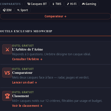
📶 Casques BT
📱 TWS
🎵 Hi-Fi
🎮 Gaming
COMPARATIFS :
🎧 IEM
🏃 Sport
Comparateur →
OUTILS EXCLUSIFS MEOWCHIP
OUTIL GRATUIT
⚔
L'Arbitre de l'Arène
Réponds à 3 questions. L'Arbitre désigne ton casque idéal.
Consulter l'Arbitre →
OUTIL GRATUIT
VS
Comparateur
Mets deux casques face à face — radar, jauges et verdict.
Lancer un duel →
OUTIL GRATUIT
🏆
Classement
660+ casques notés sur 12 critères, filtrables par usage et budget.
Voir le classement →