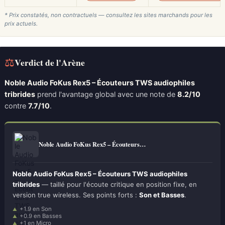
* Prix constatés, non contractuels — consultez les sites marchands pour les
prix actuels.
⚖
Verdict de l'Arène
Noble Audio FoKus Rex5 – Écouteurs TWS audiophiles
tribrides
prend l'avantage global avec une note de
8.2/10
contre
7.7/10
.
Noble Audio FoKus Rex5 – Écouteurs…
Noble Audio FoKus Rex5 – Écouteurs TWS audiophiles
tribrides
— taillé pour l'écoute critique en position fixe, en
version true wireless. Ses points forts :
Son et Basses
.
+1.9 en Son
+0.9 en Basses
+1 en Micro