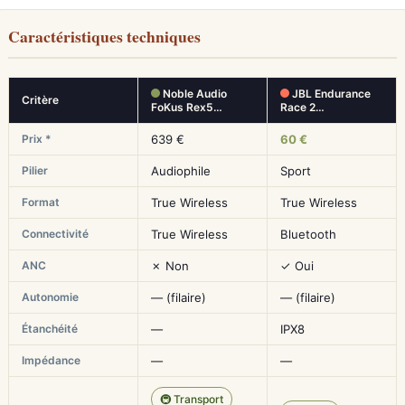
Caractéristiques techniques
Noble Audio
JBL Endurance
Critère
FoKus Rex5…
Race 2…
Prix *
639 €
60 €
Pilier
Audiophile
Sport
Format
True Wireless
True Wireless
Connectivité
True Wireless
Bluetooth
ANC
✗ Non
✓ Oui
Autonomie
— (filaire)
— (filaire)
Étanchéité
—
IPX8
Impédance
—
—
🚇 Transport