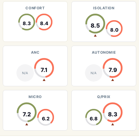
CONFORT
ISOLATION
8.3
8.4
8.5
8.0
▲
ANC
AUTONOMIE
7.1
7.9
N/A
N/A
▲
▲
MICRO
Q/PRIX
7.2
8.3
6.2
6.8
▲
▲