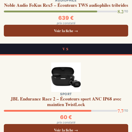
AUDIOPHILE
Noble Audio FoKus Rex5 – Écouteurs TWS audiophiles tribrides
8.2
/10
639 €
prix constaté
Voir la fiche →
VS
SPORT
JBL Endurance Race 2 – Écouteurs sport ANC IP68 avec
maintien TwistLock
7.7
/10
60 €
prix constaté
Voir la fiche →