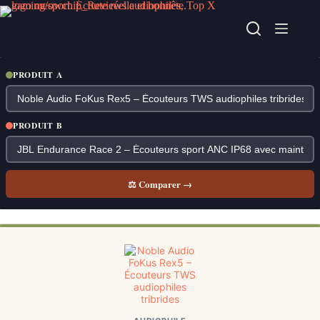
Passer
au
contenu
PRODUIT A
PRODUIT B
⚖ Comparer →