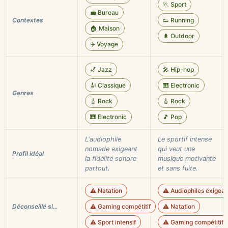
🏃 Sport
💼 Bureau
Contextes
👟 Running
🏠 Maison
🌲 Outdoor
✈️ Voyage
🎷 Jazz
🎤 Hip-hop
🎻 Classique
🎹 Electronic
Genres
🎸 Rock
🎸 Rock
🎹 Electronic
🎵 Pop
L'audiophile
Le sportif intense
nomade exigeant
qui veut une
Profil idéal
la fidélité sonore
musique motivante
partout.
et sans fuite.
⚠️ Natation
⚠️ Audiophiles exigean
Déconseillé si…
⚠️ Gaming compétitif
⚠️ Natation
⚠️ Sport intensif
⚠️ Gaming compétitif