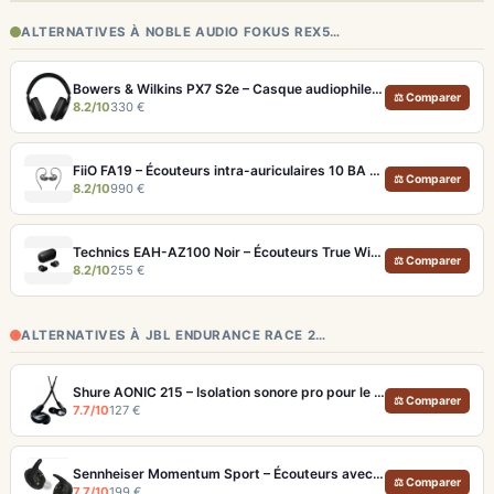
ALTERNATIVES À NOBLE AUDIO FOKUS REX5…
Bowers & Wilkins PX7 S2e – Casque audiophile sans fil ANC 30h
⚖ Comparer
8.2/10
330 €
FiiO FA19 – Écouteurs intra-auriculaires 10 BA Knowles avec technologie S.Turbo
⚖ Comparer
8.2/10
990 €
Technics EAH-AZ100 Noir – Écouteurs True Wireless audiophiles avec drivers MFD et autonomie 29h
⚖ Comparer
8.2/10
255 €
ALTERNATIVES À JBL ENDURANCE RACE 2…
Shure AONIC 215 – Isolation sonore pro pour le sport et les trajets
⚖ Comparer
7.7/10
127 €
Sennheiser Momentum Sport – Écouteurs avec capteurs de fréquence cardiaque et température
⚖ Comparer
7.7/10
199 €