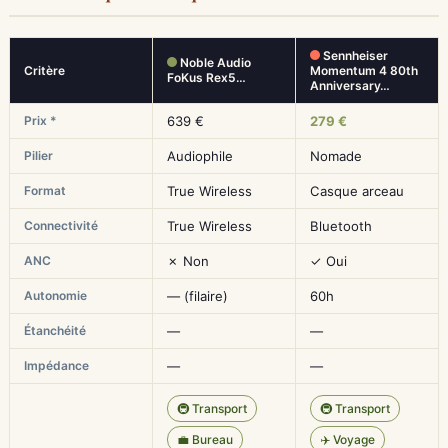
Sennheiser
Noble Audio
Critère
Momentum 4 80th
FoKus Rex5…
Anniversary…
Prix *
639 €
279 €
Pilier
Audiophile
Nomade
Format
True Wireless
Casque arceau
Connectivité
True Wireless
Bluetooth
ANC
✗ Non
✓ Oui
Autonomie
— (filaire)
60h
Étanchéité
—
—
Impédance
—
—
🚇 Transport
🚇 Transport
💼 Bureau
✈️ Voyage