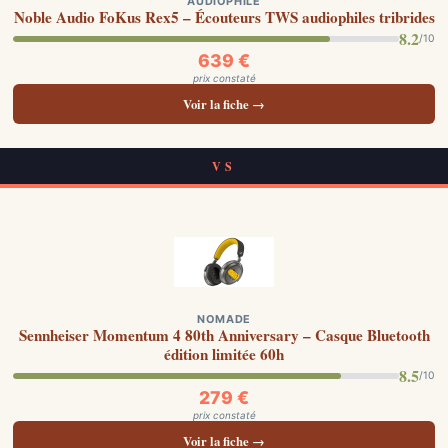
AUDIOPHILE
Noble Audio FoKus Rex5 – Écouteurs TWS audiophiles tribrides
8.2
/10
639 €
prix constaté
Voir la fiche →
VS
NOMADE
Sennheiser Momentum 4 80th Anniversary – Casque Bluetooth
édition limitée 60h
8.5
/10
279 €
prix constaté
Voir la fiche →