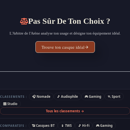
Pas Sûr De Ton Choix ?
L'Arbitre de l'Arène analyse ton usage et désigne ton équipement idéal.
Trouve ton casque idéal
🎧 Nomade
🎵 Audiophile
🎮 Gaming
🏃 Sport
CLASSEMENTS :
🎛 Studio
Tous les classements →
📶 Casques BT
📱 TWS
🎵 Hi-Fi
🎮 Gaming
COMPARATIFS :