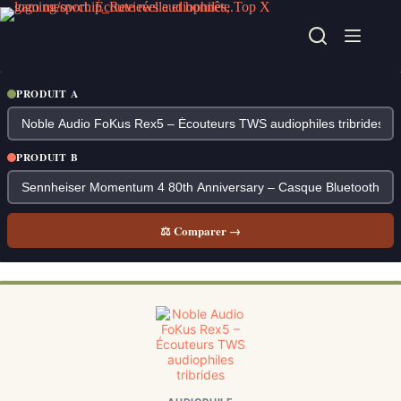
Passer
au
contenu
PRODUIT A
PRODUIT B
⚖ Comparer →