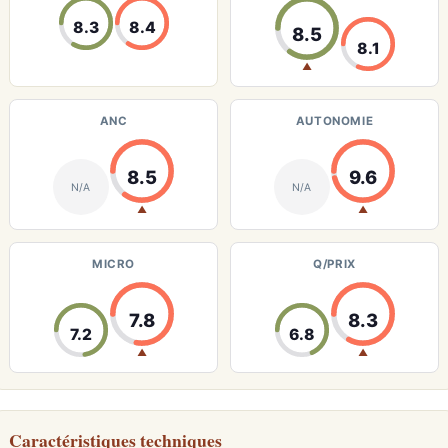
8.3
8.4
8.5
8.1
▲
ANC
AUTONOMIE
8.5
9.6
N/A
N/A
▲
▲
MICRO
Q/PRIX
7.8
8.3
7.2
6.8
▲
▲
Caractéristiques techniques