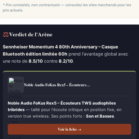
* Prix constatés, non contractuels — consultez les sites marchands pour les
prix actuels.
⚖
Verdict de l'Arène
Sennheiser Momentum 4 80th Anniversary – Casque
Bluetooth édition limitée 60h
prend l'avantage global avec
une note de
8.5/10
contre
8.2/10
.
Noble Audio FoKus Rex5 – Écouteurs…
Noble Audio FoKus Rex5 – Écouteurs TWS audiophiles
tribrides
— taillé pour l'écoute critique en position fixe, en
version true wireless. Ses points forts :
Son et Basses
.
Voir la fiche →