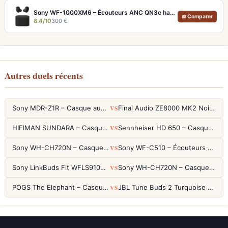
Sony WF-1000XM6 – Écouteurs ANC QN3e haute fidélité
⚖ Comparer
8.4/10
300 €
Autres duels récents
VS
Sony MDR-Z1R – Casque audiophile fermé haute résolution
Final Audio ZE8000 MK2 Noir – Écouteurs True Wireless audiophiles 8K Sound
VS
HIFIMAN SUNDARA – Casque Planar Magnetic Ouvert Over-Ear Audiophile
Sennheiser HD 650 – Casque audiophile ouvert pour l'écoute analytique
VS
Sony WH-CH720N – Casque ANC 35h, Ultra-léger (192g) avec Processeur V1
Sony WF-C510 – Écouteurs True Wireless compacts, autonomie 22h et multipoint
VS
Sony LinkBuds Fit WFLS910NW Blanc – Écouteurs Sport Ailes ANC
Sony WH-CH720N – Casque ANC 35h, Ultra-léger (192g) avec Processeur V1
VS
POGS The Elephant – Casque Filaire Enfants 85dB POGS-Safe™ (Éco-Responsable)
JBL Tune Buds 2 Turquoise – Écouteurs True Wireless avec ANC et autonomie 48h