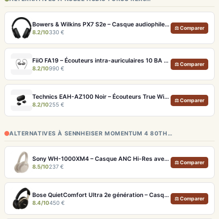
Bowers & Wilkins PX7 S2e – Casque audiophile sans fil ANC 30h
⚖ Comparer
8.2/10
330 €
FiiO FA19 – Écouteurs intra-auriculaires 10 BA Knowles avec technologie S.Turbo
⚖ Comparer
8.2/10
990 €
Technics EAH-AZ100 Noir – Écouteurs True Wireless audiophiles avec drivers MFD et autonomie 29h
⚖ Comparer
8.2/10
255 €
ALTERNATIVES À SENNHEISER MOMENTUM 4 80TH…
Sony WH-1000XM4 – Casque ANC Hi-Res avec autonomie 30h
⚖ Comparer
8.5/10
237 €
Bose QuietComfort Ultra 2e génération – Casque ANC premium avec son immersif spatial et 30h d'autonomie
⚖ Comparer
8.4/10
450 €