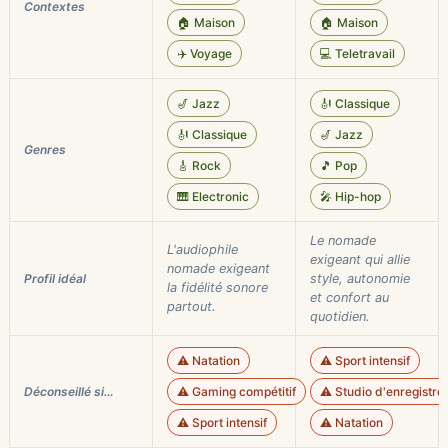
Contextes
🏠 Maison
🏠 Maison
✈️ Voyage
💻 Teletravail
🎷 Jazz
🎻 Classique
🎻 Classique
🎷 Jazz
Genres
🎸 Rock
🎵 Pop
🎹 Electronic
🎤 Hip-hop
Le nomade
L'audiophile
exigeant qui allie
nomade exigeant
Profil idéal
style, autonomie
la fidélité sonore
et confort au
partout.
quotidien.
⚠️ Natation
⚠️ Sport intensif
Déconseillé si…
⚠️ Gaming compétitif
⚠️ Studio d'enregistre
⚠️ Sport intensif
⚠️ Natation