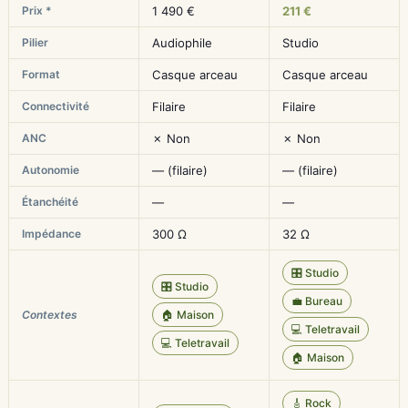
Prix *
1 490 €
211 €
Pilier
Audiophile
Studio
Format
Casque arceau
Casque arceau
Connectivité
Filaire
Filaire
ANC
✗ Non
✗ Non
Autonomie
— (filaire)
— (filaire)
Étanchéité
—
—
Impédance
300 Ω
32 Ω
🎛️ Studio
🎛️ Studio
💼 Bureau
Contextes
🏠 Maison
💻 Teletravail
💻 Teletravail
🏠 Maison
🎸 Rock