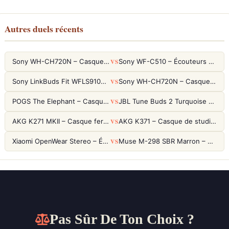
Autres duels récents
VS
Sony WH-CH720N – Casque ANC 35h, Ultra-léger (192g) avec Processeur V1
Sony WF-C510 – Écouteurs True Wireless compacts, autonomie 22h et multipoint
VS
Sony LinkBuds Fit WFLS910NW Blanc – Écouteurs Sport Ailes ANC
Sony WH-CH720N – Casque ANC 35h, Ultra-léger (192g) avec Processeur V1
VS
POGS The Elephant – Casque Filaire Enfants 85dB POGS-Safe™ (Éco-Responsable)
JBL Tune Buds 2 Turquoise – Écouteurs True Wireless avec ANC et autonomie 48h
VS
AKG K271 MKII – Casque fermé studio fiable pour une écoute neutre
AKG K371 – Casque de studio fermé 50mm titane, réponse 5Hz-50kHz
VS
Xiaomi OpenWear Stereo – Écouteurs Open-Ear Hi-Res avec réduction de fuite sonore
Muse M-298 SBR Marron – Casque Bluetooth ANC avec 66h d'autonomie
Pas Sûr De Ton Choix ?