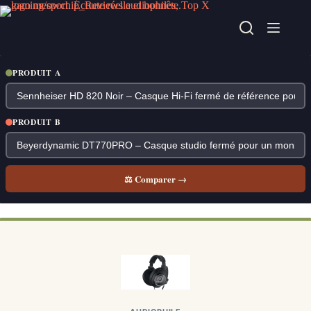
Passer
au
contenu
PRODUIT A
PRODUIT B
⚖ Comparer →