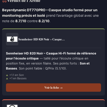
⚖
Verdict de l'Arène
Beyerdynamic DT770PRO – Casque studio fermé pour un
monitoring précis et isolé
prend l'avantage global avec une
note de
8.7/10
contre
8.2/10
.
Sennheiser HD 820 Noir – Casque…
Sennheiser HD 820 Noir – Casque Hi-Fi fermé de référence
pour l'écoute critique
— taillé pour l'écoute critique en
position fixe, en version filaire. Ses points forts :
Son et
Basses
. Son point faible : Q/Prix (5.1/10).
+1.1 en Son
+1 en Basses
Voir la fiche →