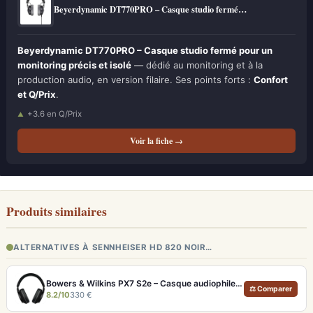
Beyerdynamic DT770PRO – Casque studio fermé…
Beyerdynamic DT770PRO – Casque studio fermé pour un
monitoring précis et isolé
— dédié au monitoring et à la
production audio, en version filaire. Ses points forts :
Confort
et Q/Prix
.
+3.6 en Q/Prix
Voir la fiche →
Produits similaires
ALTERNATIVES À SENNHEISER HD 820 NOIR…
Bowers & Wilkins PX7 S2e – Casque audiophile sans fil ANC 30h
⚖ Comparer
8.2/10
330 €