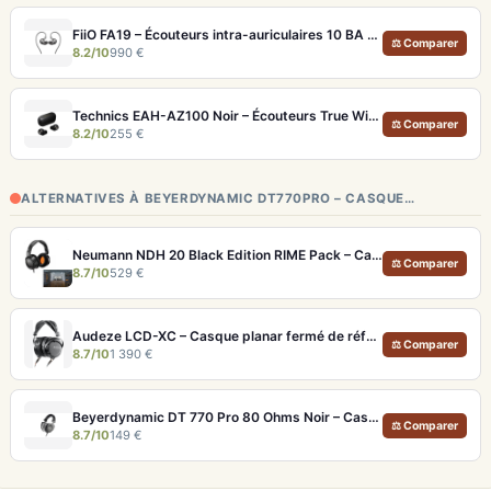
FiiO FA19 – Écouteurs intra-auriculaires 10 BA Knowles avec technologie S.Turbo
⚖ Comparer
8.2/10
990 €
Technics EAH-AZ100 Noir – Écouteurs True Wireless audiophiles avec drivers MFD et autonomie 29h
⚖ Comparer
8.2/10
255 €
ALTERNATIVES À BEYERDYNAMIC DT770PRO – CASQUE…
Neumann NDH 20 Black Edition RIME Pack – Casque studio fermé pour monitoring pro et immersion binaurale
⚖ Comparer
8.7/10
529 €
Audeze LCD-XC – Casque planar fermé de référence pour studio et audiophile
⚖ Comparer
8.7/10
1 390 €
Beyerdynamic DT 770 Pro 80 Ohms Noir – Casque studio fermé pour monitoring précis
⚖ Comparer
8.7/10
149 €