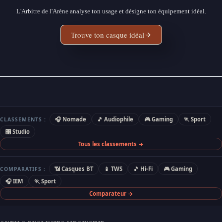
L'Arbitre de l'Arène analyse ton usage et désigne ton équipement idéal.
Trouve ton casque idéal
🎧 Nomade
🎵 Audiophile
🎮 Gaming
🏃 Sport
CLASSEMENTS :
🎛 Studio
Tous les classements →
📶 Casques BT
📱 TWS
🎵 Hi-Fi
🎮 Gaming
COMPARATIFS :
🎧 IEM
🏃 Sport
Comparateur →