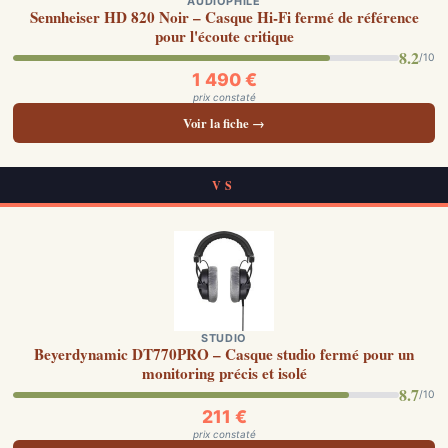
AUDIOPHILE
Sennheiser HD 820 Noir – Casque Hi-Fi fermé de référence
pour l'écoute critique
8.2
/10
1 490 €
prix constaté
Voir la fiche →
VS
STUDIO
Beyerdynamic DT770PRO – Casque studio fermé pour un
monitoring précis et isolé
8.7
/10
211 €
prix constaté