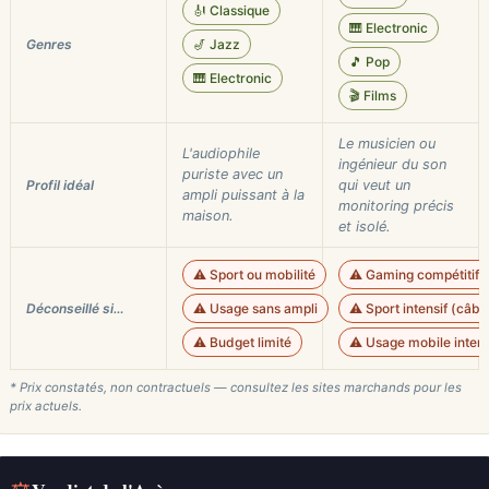
🎻 Classique
🎹 Electronic
Genres
🎷 Jazz
🎵 Pop
🎹 Electronic
🎬 Films
Le musicien ou
L'audiophile
ingénieur du son
puriste avec un
Profil idéal
qui veut un
ampli puissant à la
monitoring précis
maison.
et isolé.
⚠️ Sport ou mobilité
⚠️ Gaming compétitif 
Déconseillé si…
⚠️ Usage sans ampli
⚠️ Sport intensif (câbl
⚠️ Budget limité
⚠️ Usage mobile inte
* Prix constatés, non contractuels — consultez les sites marchands pour les
prix actuels.