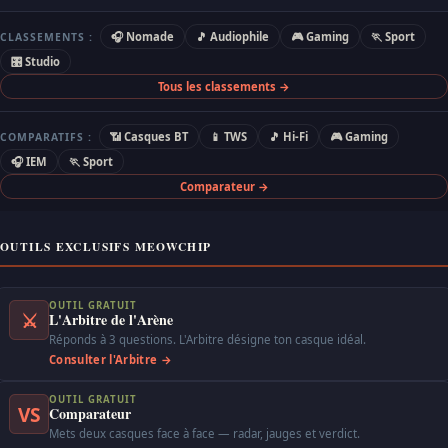
🎧 Nomade
🎵 Audiophile
🎮 Gaming
🏃 Sport
CLASSEMENTS :
🎛 Studio
Tous les classements →
📶 Casques BT
📱 TWS
🎵 Hi-Fi
🎮 Gaming
COMPARATIFS :
🎧 IEM
🏃 Sport
Comparateur →
OUTILS EXCLUSIFS MEOWCHIP
OUTIL GRATUIT
⚔
L'Arbitre de l'Arène
Réponds à 3 questions. L'Arbitre désigne ton casque idéal.
Consulter l'Arbitre →
OUTIL GRATUIT
VS
Comparateur
Mets deux casques face à face — radar, jauges et verdict.