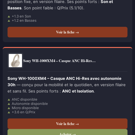
position fixe, en version filaire. Ses points forts :
Son et
Basses
. Son point faible : Q/Prix (5.1/10).
+1.3 en Son
+1.2 en Basses
Voir la fiche →
Sony WH-1000XM4 – Casque ANC Hi-Res…
Sony WH-1000XM4 – Casque ANC Hi-Res avec autonomie
30h
— conçu pour la mobilité et le quotidien, en version filaire
et sans fil. Ses points forts :
ANC et Isolation
.
ANC disponible
Autonomie disponible
Micro disponible
+3.6 en Q/Prix
Voir la fiche →
Acheter →