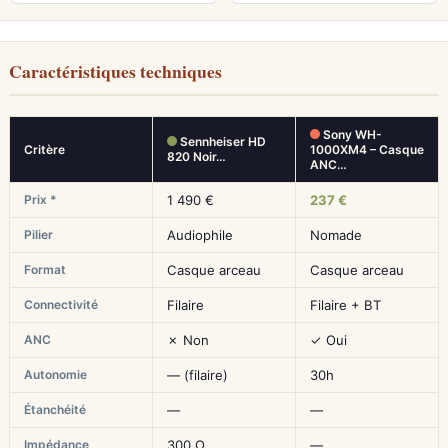
Caractéristiques techniques
Sony WH-
Sennheiser HD
Critère
1000XM4 – Casque
820 Noir…
ANC…
Prix *
1 490 €
237 €
Pilier
Audiophile
Nomade
Format
Casque arceau
Casque arceau
Connectivité
Filaire
Filaire + BT
ANC
✗ Non
✓ Oui
Autonomie
— (filaire)
30h
Étanchéité
—
—
Impédance
300 Ω
—