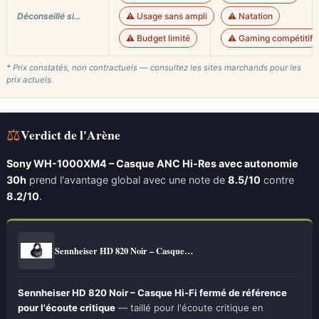
Déconseillé si…
⚠️ Usage sans ampli
⚠️ Natation
⚠️ Budget limité
⚠️ Gaming compétitif
* Prix constatés, non contractuels — consultez les sites marchands pour les
prix actuels.
⚖
Verdict de l'Arène
Sony WH-1000XM4 – Casque ANC Hi-Res avec autonomie
30h
prend l'avantage global avec une note de
8.5/10
contre
8.2/10
.
Sennheiser HD 820 Noir – Casque…
Sennheiser HD 820 Noir – Casque Hi-Fi fermé de référence
pour l'écoute critique
— taillé pour l'écoute critique en