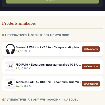
Produits similaires
ALTERNATIVES À SENNHEISER HD 820 NOIR…
Bowers & Wilkins PX7 S2e – Casque audiophile sans fil ANC 30h
⚖ Comparer
8.2/10
330 €
FiiO FA19 – Écouteurs intra-auriculaires 10 BA Knowles avec technologie S.Turbo
⚖ Comparer
8.2/10
990 €
Technics EAH-AZ100 Noir – Écouteurs True Wireless audiophiles avec drivers MFD et autonomie 29h
⚖ Comparer
8.2/10
255 €
ALTERNATIVES À SONY WH-1000XM4 – CASQUE…