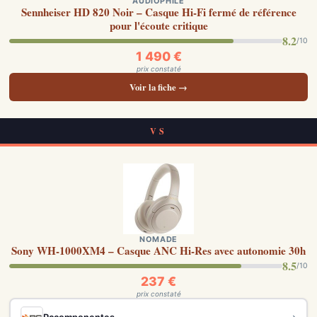
AUDIOPHILE
Sennheiser HD 820 Noir – Casque Hi-Fi fermé de référence
pour l'écoute critique
8.2
/10
1 490 €
prix constaté
Voir la fiche →
VS
NOMADE
Sony WH-1000XM4 – Casque ANC Hi-Res avec autonomie 30h
8.5
/10
237 €
prix constaté