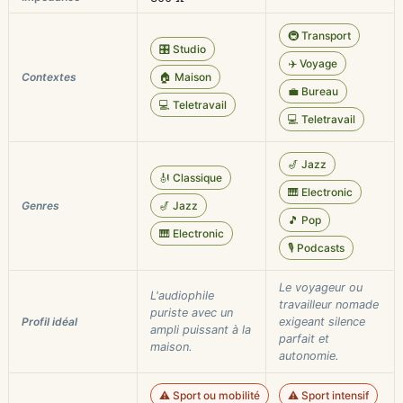
🚇 Transport
🎛️ Studio
✈️ Voyage
Contextes
🏠 Maison
💼 Bureau
💻 Teletravail
💻 Teletravail
🎷 Jazz
🎻 Classique
🎹 Electronic
Genres
🎷 Jazz
🎵 Pop
🎹 Electronic
🎙️ Podcasts
Le voyageur ou
L'audiophile
travailleur nomade
puriste avec un
Profil idéal
exigeant silence
ampli puissant à la
parfait et
maison.
autonomie.
⚠️ Sport ou mobilité
⚠️ Sport intensif