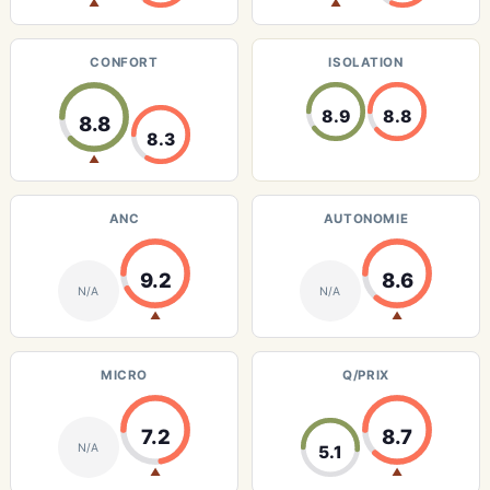
▲
▲
CONFORT
ISOLATION
8.9
8.8
8.8
8.3
▲
ANC
AUTONOMIE
9.2
8.6
N/A
N/A
▲
▲
MICRO
Q/PRIX
7.2
8.7
N/A
5.1
▲
▲