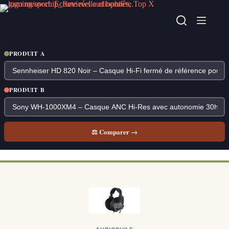
Passer
au
contenu
PRODUIT A
PRODUIT B
⚖ Comparer →