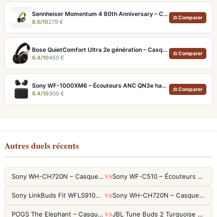
Sennheiser Momentum 4 80th Anniversary – Casque Bluetooth édition limitée 60h
⚖ Comparer
8.5/10
279 €
Bose QuietComfort Ultra 2e génération – Casque ANC premium avec son immersif spatial et 30h d'autonomie
⚖ Comparer
8.4/10
450 €
Sony WF-1000XM6 – Écouteurs ANC QN3e haute fidélité
⚖ Comparer
8.4/10
300 €
Autres duels récents
VS
Sony WH-CH720N – Casque ANC 35h, Ultra-léger (192g) avec Processeur V1
Sony WF-C510 – Écouteurs True Wireless compacts, autonomie 22h et multipoint
VS
Sony LinkBuds Fit WFLS910NW Blanc – Écouteurs Sport Ailes ANC
Sony WH-CH720N – Casque ANC 35h, Ultra-léger (192g) avec Processeur V1
VS
POGS The Elephant – Casque Filaire Enfants 85dB POGS-Safe™ (Éco-Responsable)
JBL Tune Buds 2 Turquoise – Écouteurs True Wireless avec ANC et autonomie 48h