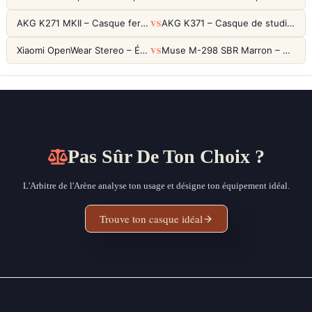
VS
AKG K271 MKII – Casque fermé studio fiable pour une écoute neutre
AKG K371 – Casque de studio fermé 50mm titane, réponse 5Hz-50kHz
VS
Xiaomi OpenWear Stereo – Écouteurs Open-Ear Hi-Res avec réduction de fuite sonore
Muse M-298 SBR Marron – Casque Bluetooth ANC avec 66h d'autonomie
Pas Sûr De Ton Choix ?
L'Arbitre de l'Arène analyse ton usage et désigne ton équipement idéal.
Trouve ton casque idéal