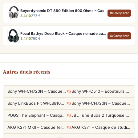
Beyerdynamic DT 880 Edition 600 Ohms – Casque semi-ouvert neutre pour audiophiles et studio
⚖ Comparer
8.4/10
272 €
Focal Bathys Deep Black – Casque nomade audiophile ANC 30h et USB-DAC 24 bits/192 kHz
⚖ Comparer
8.4/10
790 €
Autres duels récents
VS
Sony WH-CH720N – Casque ANC 35h, Ultra-léger (192g) avec Processeur V1
Sony WF-C510 – Écouteurs True Wireless compacts, autonomie 22h et multipoint
VS
Sony LinkBuds Fit WFLS910NW Blanc – Écouteurs Sport Ailes ANC
Sony WH-CH720N – Casque ANC 35h, Ultra-léger (192g) avec Processeur V1
VS
POGS The Elephant – Casque Filaire Enfants 85dB POGS-Safe™ (Éco-Responsable)
JBL Tune Buds 2 Turquoise – Écouteurs True Wireless avec ANC et autonomie 48h
VS
AKG K271 MKII – Casque fermé studio fiable pour une écoute neutre
AKG K371 – Casque de studio fermé 50mm titane, réponse 5Hz-50kHz