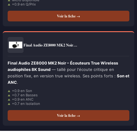
Micro disponible
+0.9 en Q/Prix
Voir la fiche →
Final Audio ZE8000 MK2 Noir…
Final Audio ZE8000 MK2 Noir – Écouteurs True Wireless
audiophiles 8K Sound
— taillé pour l'écoute critique en
position fixe, en version true wireless. Ses points forts :
Son et
ANC
.
+0.9 en Son
+0.7 en Basses
+0.9 en ANC
+0.7 en Isolation
Voir la fiche →