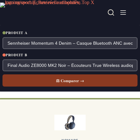
Passer
au
contenu
PRODUIT A
PRODUIT B
⚖ Comparer →