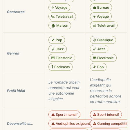
✈️ Voyage
💼 Bureau
Contextes
💻 Teletravail
✈️ Voyage
🏠 Maison
💻 Teletravail
🎵 Pop
🎻 Classique
🎷 Jazz
🎷 Jazz
Genres
🎹 Electronic
🎹 Electronic
🎙️ Podcasts
🎵 Pop
L'audiophile
Le nomade urbain
exigeant qui
connecté qui veut
Profil idéal
recherche la
une autonomie
perfection sonore
inégalée.
en toute mobilité.
⚠️ Sport intensif
⚠️ Sport intensif
Déconseillé si…
⚠️ Audiophiles exigeants
⚠️ Gaming compétitif