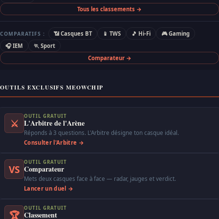
Tous les classements →
📶 Casques BT
📱 TWS
🎵 Hi-Fi
🎮 Gaming
COMPARATIFS :
🎧 IEM
🏃 Sport
Comparateur →
OUTILS EXCLUSIFS MEOWCHIP
OUTIL GRATUIT
⚔
L'Arbitre de l'Arène
Réponds à 3 questions. L'Arbitre désigne ton casque idéal.
Consulter l'Arbitre →
OUTIL GRATUIT
VS
Comparateur
Mets deux casques face à face — radar, jauges et verdict.
Lancer un duel →
OUTIL GRATUIT
🏆
Classement