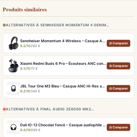
Produits similaires
ALTERNATIVES À SENNHEISER MOMENTUM 4 DENIM…
Sennheiser Momentum 4 Wireless – Casque ANC avec autonomie record 60h et son audiophile
⚖ Comparer
8.2/10
280 €
Xiaomi Redmi Buds 6 Pro – Écouteurs ANC confortables au rapport qualité-prix solide
⚖ Comparer
8.2/10
70 €
JBL Tour One M3 Bleu – Casque ANC Hi-Res avec autonomie 70h et son spatial
⚖ Comparer
8.2/10
349 €
ALTERNATIVES À FINAL AUDIO ZE8000 MK2…
Dali IO-12 Chocolat foncé – Casque audiophile Bluetooth 35h ANC
⚖ Comparer
8.4/10
999 €