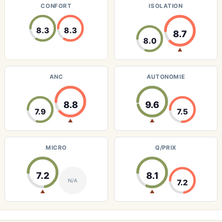
CONFORT
ISOLATION
8.3
8.3
8.7
8.0
▲
ANC
AUTONOMIE
8.8
9.6
7.9
7.5
▲
▲
MICRO
Q/PRIX
7.2
8.1
N/A
7.2
▲
▲