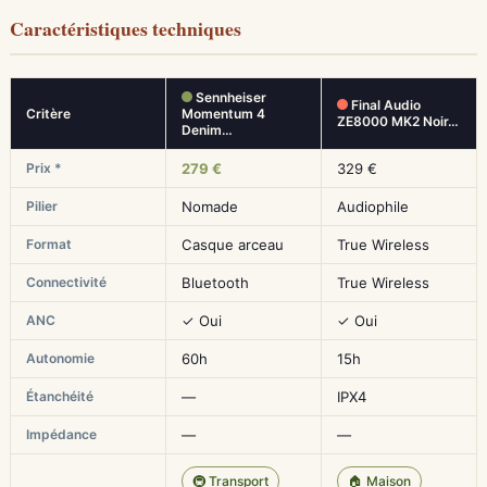
Caractéristiques techniques
Sennheiser
Final Audio
Critère
Momentum 4
ZE8000 MK2 Noir…
Denim…
Prix *
279 €
329 €
Pilier
Nomade
Audiophile
Format
Casque arceau
True Wireless
Connectivité
Bluetooth
True Wireless
ANC
✓ Oui
✓ Oui
Autonomie
60h
15h
Étanchéité
—
IPX4
Impédance
—
—
🚇 Transport
🏠 Maison