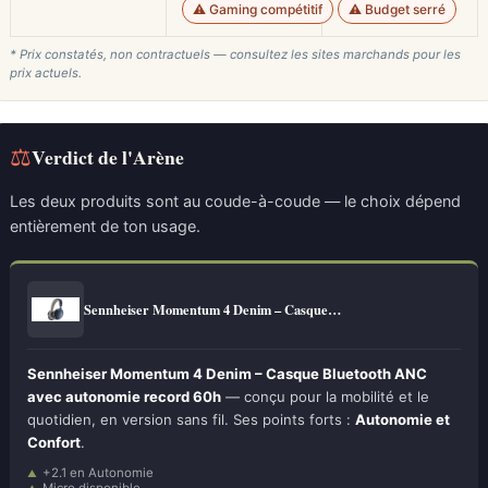
⚠️ Gaming compétitif
⚠️ Budget serré
* Prix constatés, non contractuels — consultez les sites marchands pour les
prix actuels.
⚖
Verdict de l'Arène
Les deux produits sont au coude-à-coude — le choix dépend
entièrement de ton usage.
Sennheiser Momentum 4 Denim – Casque…
Sennheiser Momentum 4 Denim – Casque Bluetooth ANC
avec autonomie record 60h
— conçu pour la mobilité et le
quotidien, en version sans fil. Ses points forts :
Autonomie et
Confort
.
+2.1 en Autonomie