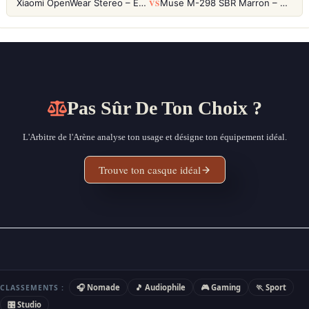
VS
Xiaomi OpenWear Stereo – Écouteurs Open-Ear Hi-Res avec réduction de fuite sonore
Muse M-298 SBR Marron – Casque Bluetooth ANC avec 66h d'autonomie
Pas Sûr De Ton Choix ?
L'Arbitre de l'Arène analyse ton usage et désigne ton équipement idéal.
Trouve ton casque idéal
🎧 Nomade
🎵 Audiophile
🎮 Gaming
🏃 Sport
CLASSEMENTS :
🎛 Studio