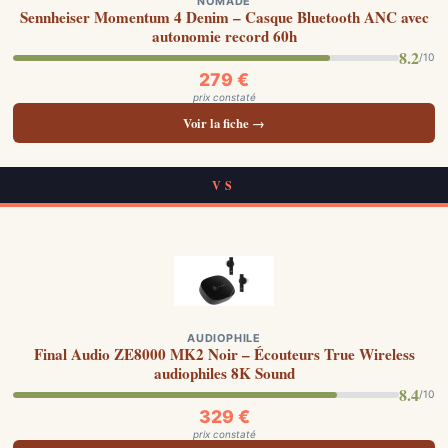
NOMADE
Sennheiser Momentum 4 Denim – Casque Bluetooth ANC avec
autonomie record 60h
8.2
/10
279 €
prix constaté
Voir la fiche →
VS
AUDIOPHILE
Final Audio ZE8000 MK2 Noir – Écouteurs True Wireless
audiophiles 8K Sound
8.4
/10
329 €
prix constaté