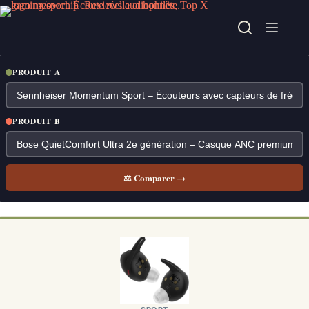
Passer
au
contenu
PRODUIT A
PRODUIT B
⚖ Comparer →