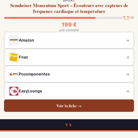
SPORT
Sennheiser Momentum Sport – Écouteurs avec capteurs de
fréquence cardiaque et température
7.7
/10
199 €
prix constaté
Amazon
→
Fnac
→
Pccomponentes
→
EasyLounge
→
Voir la fiche →
VS