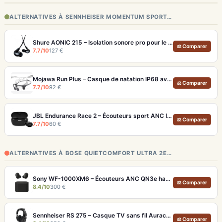
ALTERNATIVES À SENNHEISER MOMENTUM SPORT…
Shure AONIC 215 – Isolation sonore pro pour le sport et les trajets
⚖ Comparer
7.7/10
127 €
Mojawa Run Plus – Casque de natation IP68 avec MP3 32 Go et basses renforcées
⚖ Comparer
7.7/10
92 €
JBL Endurance Race 2 – Écouteurs sport ANC IP68 avec maintien TwistLock
⚖ Comparer
7.7/10
60 €
ALTERNATIVES À BOSE QUIETCOMFORT ULTRA 2E…
Sony WF-1000XM6 – Écouteurs ANC QN3e haute fidélité
⚖ Comparer
8.4/10
300 €
Sennheiser RS 275 – Casque TV sans fil Auracast avec 50h d'autonomie
⚖ Comparer