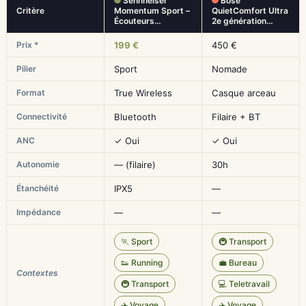
Sennheiser
Bose
Critère
Momentum Sport –
QuietComfort Ultra
Écouteurs…
2e génération…
Prix *
199 €
450 €
Pilier
Sport
Nomade
Format
True Wireless
Casque arceau
Connectivité
Bluetooth
Filaire + BT
ANC
✓ Oui
✓ Oui
Autonomie
— (filaire)
30h
Étanchéité
IPX5
—
Impédance
—
—
🏃 Sport
🚇 Transport
👟 Running
💼 Bureau
Contextes
🚇 Transport
💻 Teletravail
✈️ Voyage
✈️ Voyage