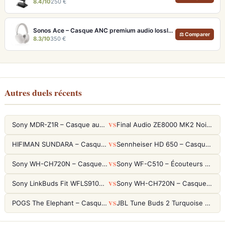
8.4/10
250 €
Sonos Ace – Casque ANC premium audio lossless et Dolby Atmos
⚖ Comparer
8.3/10
350 €
Autres duels récents
VS
Sony MDR-Z1R – Casque audiophile fermé haute résolution
Final Audio ZE8000 MK2 Noir – Écouteurs True Wireless audiophiles 8K Sound
VS
HIFIMAN SUNDARA – Casque Planar Magnetic Ouvert Over-Ear Audiophile
Sennheiser HD 650 – Casque audiophile ouvert pour l'écoute analytique
VS
Sony WH-CH720N – Casque ANC 35h, Ultra-léger (192g) avec Processeur V1
Sony WF-C510 – Écouteurs True Wireless compacts, autonomie 22h et multipoint
VS
Sony LinkBuds Fit WFLS910NW Blanc – Écouteurs Sport Ailes ANC
Sony WH-CH720N – Casque ANC 35h, Ultra-léger (192g) avec Processeur V1
VS
POGS The Elephant – Casque Filaire Enfants 85dB POGS-Safe™ (Éco-Responsable)
JBL Tune Buds 2 Turquoise – Écouteurs True Wireless avec ANC et autonomie 48h