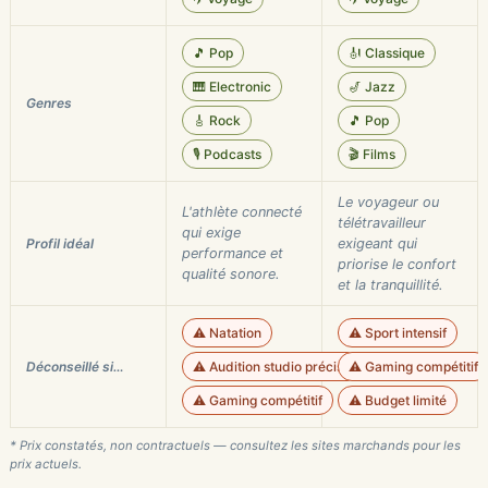
🎵 Pop
🎻 Classique
🎹 Electronic
🎷 Jazz
Genres
🎸 Rock
🎵 Pop
🎙️ Podcasts
🎬 Films
Le voyageur ou
L'athlète connecté
télétravailleur
qui exige
Profil idéal
exigeant qui
performance et
priorise le confort
qualité sonore.
et la tranquillité.
⚠️ Natation
⚠️ Sport intensif
Déconseillé si…
⚠️ Audition studio précise
⚠️ Gaming compétitif
⚠️ Gaming compétitif
⚠️ Budget limité
* Prix constatés, non contractuels — consultez les sites marchands pour les
prix actuels.