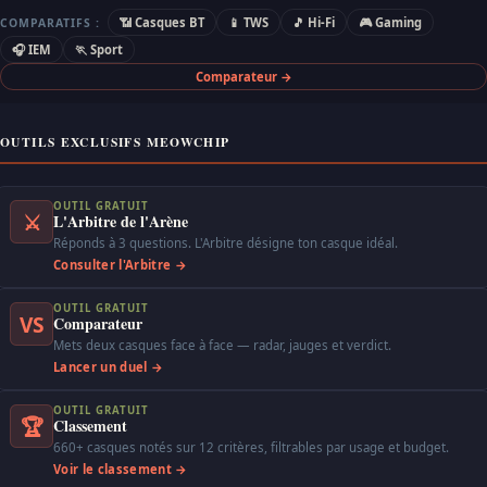
📶 Casques BT
📱 TWS
🎵 Hi-Fi
🎮 Gaming
COMPARATIFS :
🎧 IEM
🏃 Sport
Comparateur →
OUTILS EXCLUSIFS MEOWCHIP
OUTIL GRATUIT
⚔
L'Arbitre de l'Arène
Réponds à 3 questions. L'Arbitre désigne ton casque idéal.
Consulter l'Arbitre →
OUTIL GRATUIT
VS
Comparateur
Mets deux casques face à face — radar, jauges et verdict.
Lancer un duel →
OUTIL GRATUIT
🏆
Classement
660+ casques notés sur 12 critères, filtrables par usage et budget.
Voir le classement →