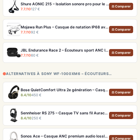
Shure AONIC 215 – Isolation sonore pro pour le sport et les trajets
⚖ Comparer
7.7/10
127 €
Mojawa Run Plus – Casque de natation IP68 avec MP3 32 Go et basses renforcées
⚖ Comparer
7.7/10
92 €
JBL Endurance Race 2 – Écouteurs sport ANC IP68 avec maintien TwistLock
⚖ Comparer
7.7/10
60 €
ALTERNATIVES À SONY WF-1000XM6 – ÉCOUTEURS…
Bose QuietComfort Ultra 2e génération – Casque ANC premium avec son immersif spatial et 30h d'autonomie
⚖ Comparer
8.4/10
450 €
Sennheiser RS 275 – Casque TV sans fil Auracast avec 50h d'autonomie
⚖ Comparer
8.4/10
250 €
Sonos Ace – Casque ANC premium audio lossless et Dolby Atmos
⚖ Comparer