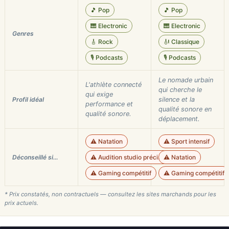
🎵 Pop
🎵 Pop
🎹 Electronic
🎹 Electronic
Genres
🎸 Rock
🎻 Classique
🎙️ Podcasts
🎙️ Podcasts
Le nomade urbain
L'athlète connecté
qui cherche le
qui exige
Profil idéal
silence et la
performance et
qualité sonore en
qualité sonore.
déplacement.
⚠️ Natation
⚠️ Sport intensif
Déconseillé si…
⚠️ Audition studio précise
⚠️ Natation
⚠️ Gaming compétitif
⚠️ Gaming compétitif
* Prix constatés, non contractuels — consultez les sites marchands pour les
prix actuels.