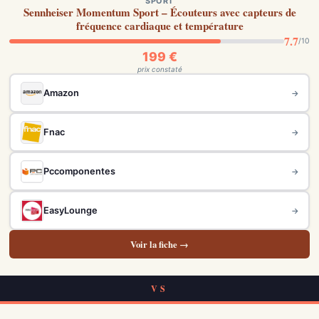
SPORT
Sennheiser Momentum Sport – Écouteurs avec capteurs de
fréquence cardiaque et température
7.7
/10
199 €
prix constaté
Amazon
→
Fnac
→
Pccomponentes
→
EasyLounge
→
Voir la fiche →
VS