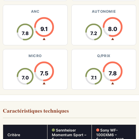
ANC
AUTONOMIE
9.1
8.0
7.8
7.2
▲
▲
MICRO
Q/PRIX
7.5
7.8
7.0
7.1
▲
▲
Caractéristiques techniques
Sennheiser
Sony WF-
Critère
Momentum Sport –
1000XM6 –