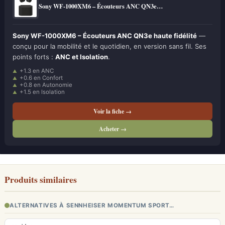
Sony WF-1000XM6 – Écouteurs ANC QN3e…
Sony WF-1000XM6 – Écouteurs ANC QN3e haute fidélité
—
conçu pour la mobilité et le quotidien, en version sans fil. Ses
points forts :
ANC et Isolation
.
+1.3 en ANC
+0.6 en Confort
+0.8 en Autonomie
+1.5 en Isolation
Voir la fiche →
Acheter →
Produits similaires
ALTERNATIVES À SENNHEISER MOMENTUM SPORT…