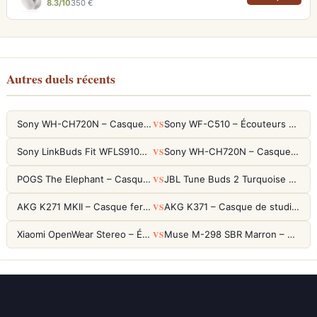
8.3/10
350 €
Autres duels récents
VS
Sony WH-CH720N – Casque ANC 35h, Ultra-léger (192g) avec Processeur V1
Sony WF-C510 – Écouteurs True Wireless compacts, autonomie 22h et multipoint
VS
Sony LinkBuds Fit WFLS910NW Blanc – Écouteurs Sport Ailes ANC
Sony WH-CH720N – Casque ANC 35h, Ultra-léger (192g) avec Processeur V1
VS
POGS The Elephant – Casque Filaire Enfants 85dB POGS-Safe™ (Éco-Responsable)
JBL Tune Buds 2 Turquoise – Écouteurs True Wireless avec ANC et autonomie 48h
VS
AKG K271 MKII – Casque fermé studio fiable pour une écoute neutre
AKG K371 – Casque de studio fermé 50mm titane, réponse 5Hz-50kHz
VS
Xiaomi OpenWear Stereo – Écouteurs Open-Ear Hi-Res avec réduction de fuite sonore
Muse M-298 SBR Marron – Casque Bluetooth ANC avec 66h d'autonomie