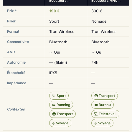
Écouteurs…
Écouteurs ANC…
Prix *
199 €
300 €
Pilier
Sport
Nomade
Format
True Wireless
True Wireless
Connectivité
Bluetooth
Bluetooth
ANC
✓ Oui
✓ Oui
Autonomie
— (filaire)
24h
Étanchéité
IPX5
—
Impédance
—
—
🏃 Sport
🚇 Transport
👟 Running
💼 Bureau
Contextes
🚇 Transport
💻 Teletravail
✈️ Voyage
✈️ Voyage