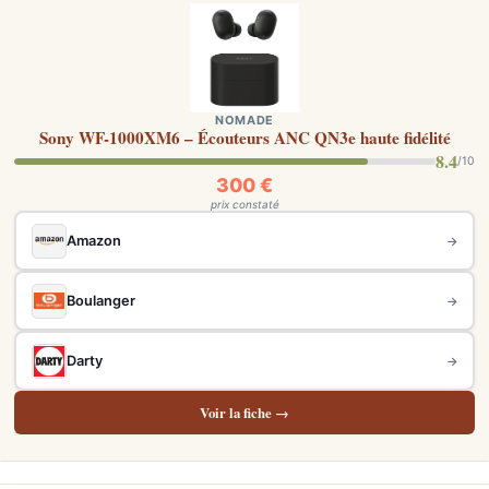
NOMADE
Sony WF-1000XM6 – Écouteurs ANC QN3e haute fidélité
8.4
/10
300 €
prix constaté
Amazon
→
Boulanger
→
Darty
→
Voir la fiche →