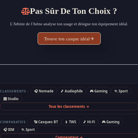
Pas Sûr De Ton Choix ?
L'Arbitre de l'Arène analyse ton usage et désigne ton équipement idéal.
Trouve ton casque idéal
🎧 Nomade
🎵 Audiophile
🎮 Gaming
🏃 Sport
CLASSEMENTS :
🎛 Studio
Tous les classements →
📶 Casques BT
📱 TWS
🎵 Hi-Fi
🎮 Gaming
COMPARATIFS :
🎧 IEM
🏃 Sport
Comparateur →