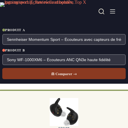
Passer
au
contenu
PRODUIT A
PRODUIT B
⚖ Comparer →