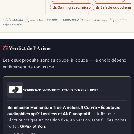
⚠️ Gaming avec micro
⚠️ Balade quotidienne
* Prix constatés, non contractuels — consultez les sites marchands pour les
prix actuels.
⚖
Verdict de l'Arène
Les deux produits sont au coude-à-coude — le choix dépend
entièrement de ton usage.
Sennheiser Momentum True Wireless 4 Cuivre…
Sennheiser Momentum True Wireless 4 Cuivre – Écouteurs
audiophiles aptX Lossless et ANC adaptatif
— taillé pour
l'écoute critique en position fixe, en version sans fil. Ses points
forts :
Q/Prix et Son
.