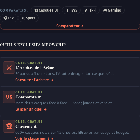
📶 Casques BT
📱 TWS
🎵 Hi-Fi
🎮 Gaming
COMPARATIFS :
🎧 IEM
🏃 Sport
Comparateur →
OUTILS EXCLUSIFS MEOWCHIP
OUTIL GRATUIT
⚔
L'Arbitre de l'Arène
Réponds à 3 questions. L'Arbitre désigne ton casque idéal.
Consulter l'Arbitre →
OUTIL GRATUIT
VS
Comparateur
Mets deux casques face à face — radar, jauges et verdict.
Lancer un duel →
OUTIL GRATUIT
🏆
Classement
660+ casques notés sur 12 critères, filtrables par usage et budget.
Voir le classement →