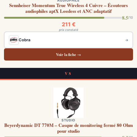
AUDIOPHILE
Sennheiser Momentum True Wireless 4 Cuivre – Écouteurs
audiophiles aptX Lossless et ANC adaptatif
8.5
/10
211 €
prix constaté
Cobra
→
Voir la fiche →
VS
STUDIO
Beyerdynamic DT 770M – Casque de monitoring fermé 80 Ohm
pour studio