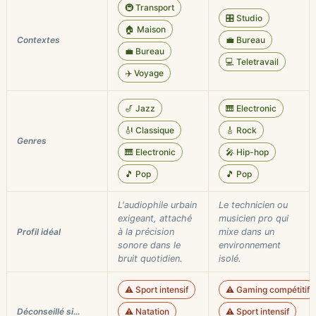
🚇 Transport
🎛️ Studio
🏠 Maison
Contextes
💼 Bureau
💼 Bureau
💻 Teletravail
✈️ Voyage
🎷 Jazz
🎹 Electronic
🎻 Classique
🎸 Rock
Genres
🎹 Electronic
🎤 Hip-hop
🎵 Pop
🎵 Pop
L'audiophile urbain
Le technicien ou
exigeant, attaché
musicien pro qui
Profil idéal
à la précision
mixe dans un
sonore dans le
environnement
bruit quotidien.
isolé.
⚠️ Sport intensif
⚠️ Gaming compétitif
Déconseillé si…
⚠️ Natation
⚠️ Sport intensif