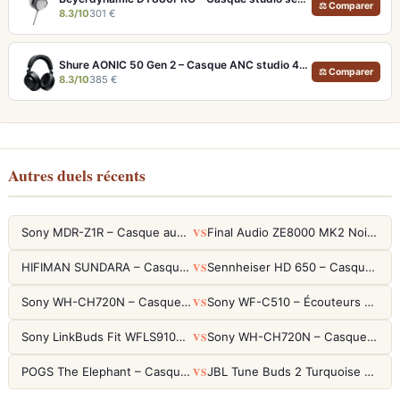
⚖ Comparer
8.3/10
301 €
Shure AONIC 50 Gen 2 – Casque ANC studio 40h et audio haute résolution USB
⚖ Comparer
8.3/10
385 €
Autres duels récents
VS
Sony MDR-Z1R – Casque audiophile fermé haute résolution
Final Audio ZE8000 MK2 Noir – Écouteurs True Wireless audiophiles 8K Sound
VS
HIFIMAN SUNDARA – Casque Planar Magnetic Ouvert Over-Ear Audiophile
Sennheiser HD 650 – Casque audiophile ouvert pour l'écoute analytique
VS
Sony WH-CH720N – Casque ANC 35h, Ultra-léger (192g) avec Processeur V1
Sony WF-C510 – Écouteurs True Wireless compacts, autonomie 22h et multipoint
VS
Sony LinkBuds Fit WFLS910NW Blanc – Écouteurs Sport Ailes ANC
Sony WH-CH720N – Casque ANC 35h, Ultra-léger (192g) avec Processeur V1
VS
POGS The Elephant – Casque Filaire Enfants 85dB POGS-Safe™ (Éco-Responsable)
JBL Tune Buds 2 Turquoise – Écouteurs True Wireless avec ANC et autonomie 48h