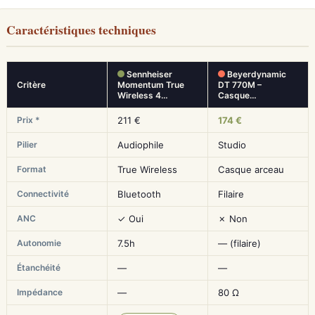
Caractéristiques techniques
Sennheiser
Beyerdynamic
Critère
Momentum True
DT 770M –
Wireless 4…
Casque…
Prix *
211 €
174 €
Pilier
Audiophile
Studio
Format
True Wireless
Casque arceau
Connectivité
Bluetooth
Filaire
ANC
✓ Oui
✗ Non
Autonomie
7.5h
— (filaire)
Étanchéité
—
—
Impédance
—
80 Ω