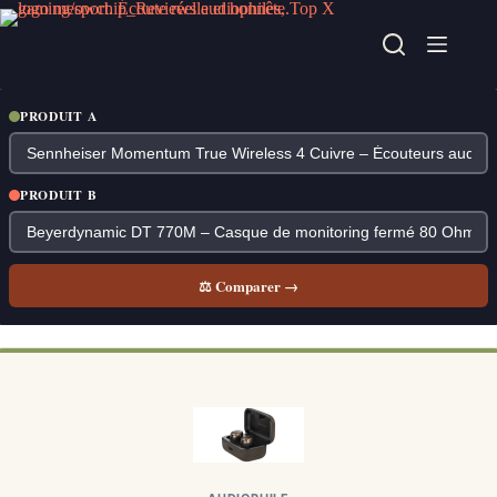
Passer
au
contenu
PRODUIT A
PRODUIT B
⚖ Comparer →