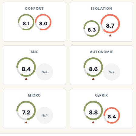
CONFORT
ISOLATION
8.1
8.0
8.7
8.3
▲
ANC
AUTONOMIE
8.4
8.6
N/A
N/A
▲
▲
MICRO
Q/PRIX
7.2
8.8
N/A
8.4
▲
▲