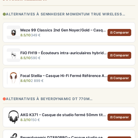
ALTERNATIVES À SENNHEISER MOMENTUM TRUE WIRELESS…
Meze 99 Classics 2nd Gen Noyer/Gold – Casque Hi-Fi bois artisanal et son balancé
⚖ Comparer
8.5/10
349 €
FiiO FH19 – Écouteurs intra-auriculaires hybrides 8 drivers avec filtres interchangeables
⚖ Comparer
8.5/10
590 €
Focal Stellia – Casque Hi-Fi Fermé Référence Audiophile Portable
⚖ Comparer
8.6/10
2 899 €
ALTERNATIVES À BEYERDYNAMIC DT 770M…
AKG K371 – Casque de studio fermé 50mm titane, réponse 5Hz-50kHz
⚖ Comparer
8.3/10
150 €
Beyerdynamic DT880PRO – Casque studio semi-ouvert 250 ohms pour monitoring neutre