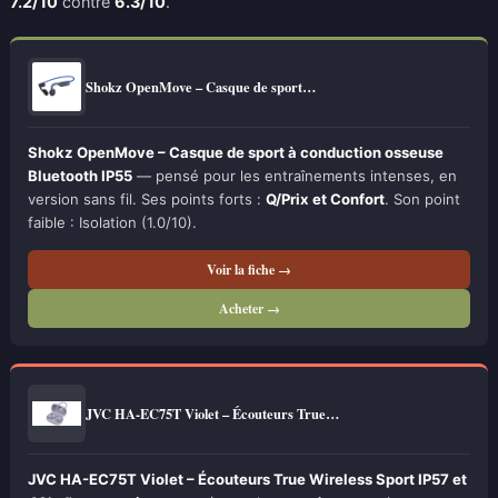
7.2/10
contre
6.3/10
.
Shokz OpenMove – Casque de sport…
Shokz OpenMove – Casque de sport à conduction osseuse
Bluetooth IP55
— pensé pour les entraînements intenses, en
version sans fil. Ses points forts :
Q/Prix et Confort
. Son point
faible : Isolation (1.0/10).
Voir la fiche →
Acheter →
JVC HA-EC75T Violet – Écouteurs True…
JVC HA-EC75T Violet – Écouteurs True Wireless Sport IP57 et