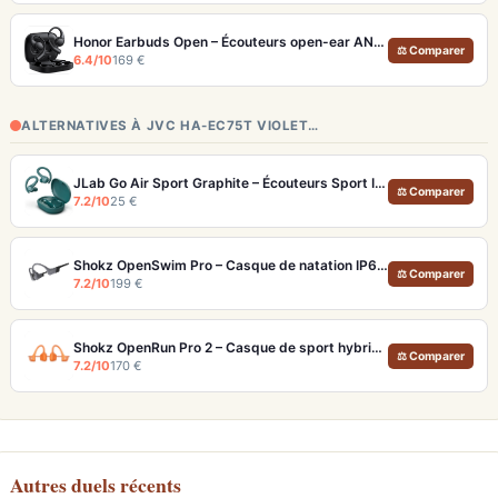
Honor Earbuds Open – Écouteurs open-ear ANC 24dB avec traduction IA temps réel
⚖ Comparer
6.4/10
169 €
ALTERNATIVES À JVC HA-EC75T VIOLET…
JLab Go Air Sport Graphite – Écouteurs Sport IP55 Crochets d'Oreille
⚖ Comparer
7.2/10
25 €
Shokz OpenSwim Pro – Casque de natation IP68 avec MP3 32 Go et Bluetooth
⚖ Comparer
7.2/10
199 €
Shokz OpenRun Pro 2 – Casque de sport hybride à conduction osseuse et aérienne
⚖ Comparer
7.2/10
170 €
Autres duels récents