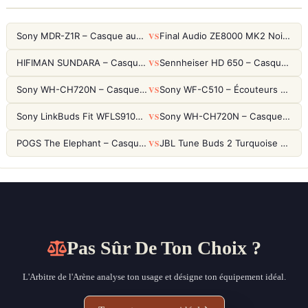
VS
Sony MDR-Z1R – Casque audiophile fermé haute résolution
Final Audio ZE8000 MK2 Noir – Écouteurs True Wireless audiophiles 8K Sound
VS
HIFIMAN SUNDARA – Casque Planar Magnetic Ouvert Over-Ear Audiophile
Sennheiser HD 650 – Casque audiophile ouvert pour l'écoute analytique
VS
Sony WH-CH720N – Casque ANC 35h, Ultra-léger (192g) avec Processeur V1
Sony WF-C510 – Écouteurs True Wireless compacts, autonomie 22h et multipoint
VS
Sony LinkBuds Fit WFLS910NW Blanc – Écouteurs Sport Ailes ANC
Sony WH-CH720N – Casque ANC 35h, Ultra-léger (192g) avec Processeur V1
VS
POGS The Elephant – Casque Filaire Enfants 85dB POGS-Safe™ (Éco-Responsable)
JBL Tune Buds 2 Turquoise – Écouteurs True Wireless avec ANC et autonomie 48h
Pas Sûr De Ton Choix ?
L'Arbitre de l'Arène analyse ton usage et désigne ton équipement idéal.