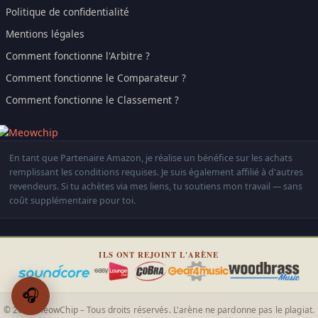
Politique de confidentialité
Mentions légales
Comment fonctionne l'Arbitre ?
Comment fonctionne le Comparateur ?
Comment fonctionne le Classement ?
En tant que Partenaire Amazon, je réalise un bénéfice sur les achats
remplissant les conditions requises. Je suis également affilié à d'autres
revendeurs. Si tu achètes via mes liens, tu soutiens mon travail — sans
coût supplémentaire pour toi.
ILS ONT REJOINT L'ARÈNE
🎧
© 2026 MeowChip – Tous droits réservés. L'arène ne pardonne pas le plagiat.