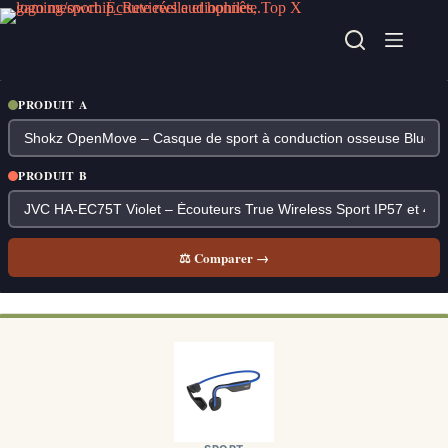
Passer
au
contenu
PRODUIT A
PRODUIT B
⚖ Comparer →