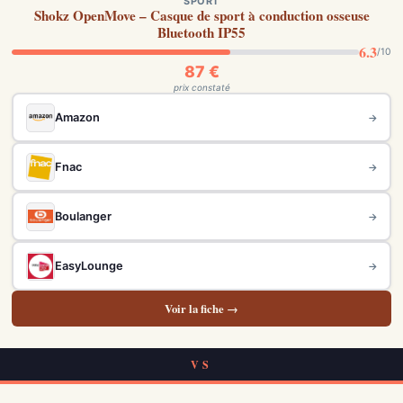
SPORT
Shokz OpenMove – Casque de sport à conduction osseuse
Bluetooth IP55
6.3
/10
87 €
prix constaté
Amazon
→
Fnac
→
Boulanger
→
EasyLounge
→
Voir la fiche →
VS