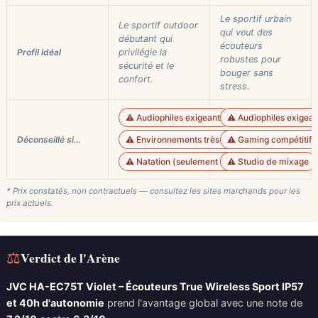
Le sportif urbain
Le sportif outdoor
qui veut des
débutant qui
écouteurs
Profil idéal
privilégie la
robustes pour
sécurité et le
bouger sans
confort.
stress.
⚠️ Audiophiles exigeants
⚠️ Audiophiles exigean
Déconseillé si…
⚠️ Environnements très bruyants
⚠️ Gaming compétitif
⚠️ Natation (seulement IP55)
⚠️ Studio de mixage
* Prix constatés, non contractuels — consultez les sites marchands pour les
prix actuels.
⚖
Verdict de l'Arène
JVC HA-EC75T Violet – Écouteurs True Wireless Sport IP57
et 40h d'autonomie
prend l'avantage global avec une note de