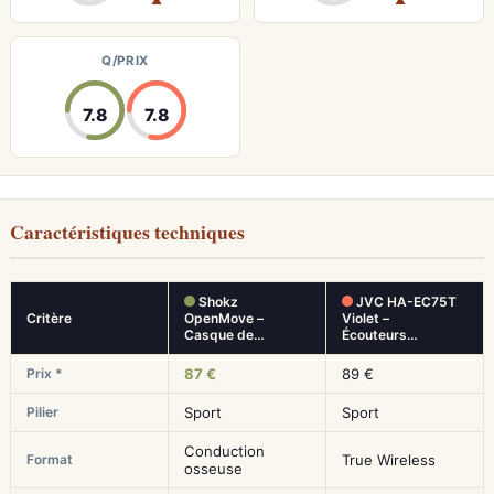
▲
▲
Q/PRIX
7.8
7.8
Caractéristiques techniques
Shokz
JVC HA-EC75T
Critère
OpenMove –
Violet –
Casque de…
Écouteurs…
Prix *
87 €
89 €
Pilier
Sport
Sport
Conduction
Format
True Wireless
osseuse