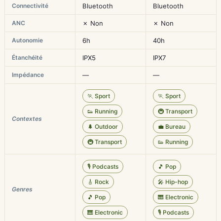
Connectivité
Bluetooth
Bluetooth
ANC
✗ Non
✗ Non
Autonomie
6h
40h
Étanchéité
IPX5
IPX7
Impédance
—
—
🏃 Sport
🏃 Sport
👟 Running
🚇 Transport
Contextes
🌲 Outdoor
💼 Bureau
🚇 Transport
👟 Running
🎙️ Podcasts
🎵 Pop
🎸 Rock
🎤 Hip-hop
Genres
🎵 Pop
🎹 Electronic
🎹 Electronic
🎙️ Podcasts