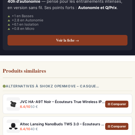
40h d'autonomie
— pensé pour les entraînements intenses,
en version sans fil. Ses points forts :
Autonomie et Q/Prix
.
+1 en Basses
+2.8 en Autonomie
+6.1 en Isolation
+0.8 en Micro
Voir la fiche →
Produits similaires
ALTERNATIVES À SHOKZ OPENMOVE – CASQUE…
JVC HA-A9T Noir – Écouteurs True Wireless IPX5 et 30h d'autonomie
⚖ Comparer
6.4/10
50 €
Altec Lansing NanoBuds TWS 3.0 – Écouteurs True Wireless IP55 et 24h d'autonomie
⚖ Comparer
6.4/10
40 €