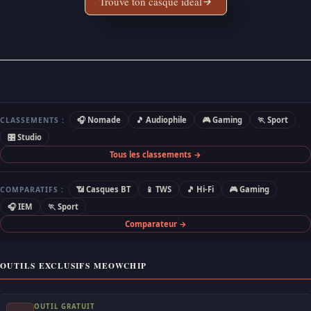
Trouve ton casque idéal
🎧 Nomade
🎵 Audiophile
🎮 Gaming
🏃 Sport
CLASSEMENTS :
🎛 Studio
Tous les classements →
📶 Casques BT
📱 TWS
🎵 Hi-Fi
🎮 Gaming
COMPARATIFS :
🎧 IEM
🏃 Sport
Comparateur →
OUTILS EXCLUSIFS MEOWCHIP
OUTIL GRATUIT