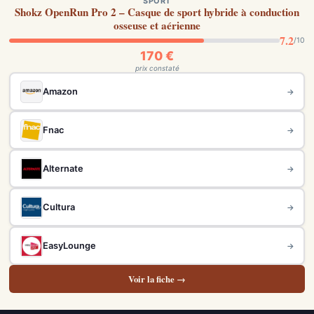
SPORT
Shokz OpenRun Pro 2 – Casque de sport hybride à conduction
osseuse et aérienne
7.2
/10
170 €
prix constaté
Amazon
→
Fnac
→
Alternate
→
Cultura
→
EasyLounge
→
Voir la fiche →