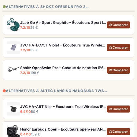
ALTERNATIVES À SHOKZ OPENRUN PRO 2…
JLab Go Air Sport Graphite – Écouteurs Sport IP55 Crochets d'Oreille
⚖ Comparer
7.2/10
25 €
JVC HA-EC75T Violet – Écouteurs True Wireless Sport IP57 et 40h d'autonomie
⚖ Comparer
7.2/10
89 €
Shokz OpenSwim Pro – Casque de natation IP68 avec MP3 32 Go et Bluetooth
⚖ Comparer
7.2/10
199 €
ALTERNATIVES À ALTEC LANSING NANOBUDS TWS…
JVC HA-A9T Noir – Écouteurs True Wireless IPX5 et 30h d'autonomie
⚖ Comparer
6.4/10
50 €
Honor Earbuds Open – Écouteurs open-ear ANC 24dB avec traduction IA temps réel
⚖ Comparer
6.4/10
169 €