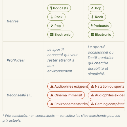
🎙️ Podcasts
🎵 Pop
🎸 Rock
🎸 Rock
Genres
🎵 Pop
🎙️ Podcasts
🎹 Electronic
🎹 Electronic
Le sportif
Le sportif
occasionnel ou
connecté qui veut
l'actif quotidien
Profil idéal
rester attentif à
qui cherche
son
durabilité et
environnement.
simplicité.
⚠️ Audiophiles exigeants
⚠️ Natation ou sports 
Déconseillé si…
⚠️ Cinéma immersif
⚠️ Audiophiles exigean
⚠️ Environnements très bruyants
⚠️ Gaming compétitif
* Prix constatés, non contractuels — consultez les sites marchands pour les
prix actuels.