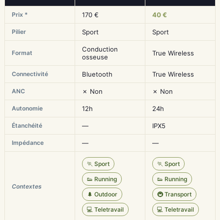
Prix *
170 €
40 €
Pilier
Sport
Sport
Conduction
Format
True Wireless
osseuse
Connectivité
Bluetooth
True Wireless
ANC
✗ Non
✗ Non
Autonomie
12h
24h
Étanchéité
—
IPX5
Impédance
—
—
🏃 Sport
🏃 Sport
👟 Running
👟 Running
Contextes
🌲 Outdoor
🚇 Transport
💻 Teletravail
💻 Teletravail