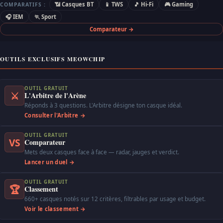
📶 Casques BT
📱 TWS
🎵 Hi-Fi
🎮 Gaming
COMPARATIFS :
🎧 IEM
🏃 Sport
Comparateur →
OUTILS EXCLUSIFS MEOWCHIP
OUTIL GRATUIT
⚔
L'Arbitre de l'Arène
Réponds à 3 questions. L'Arbitre désigne ton casque idéal.
Consulter l'Arbitre →
OUTIL GRATUIT
VS
Comparateur
Mets deux casques face à face — radar, jauges et verdict.
Lancer un duel →
OUTIL GRATUIT
🏆
Classement
660+ casques notés sur 12 critères, filtrables par usage et budget.
Voir le classement →