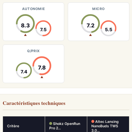
AUTONOMIE
MICRO
8.3
7.2
7.5
5.5
▲
▲
Q/PRIX
7.8
7.4
▲
Caractéristiques techniques
Altec Lansing
Shokz OpenRun
Critère
NanoBuds TWS
Pro 2…
3.0…