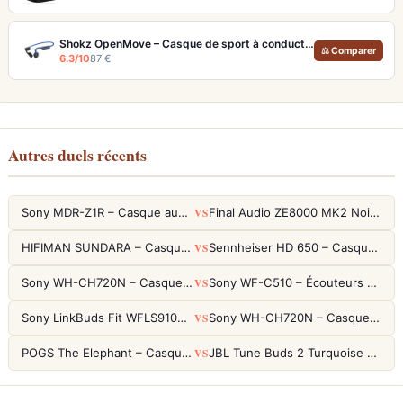
Shokz OpenMove – Casque de sport à conduction osseuse Bluetooth IP55
⚖ Comparer
6.3/10
87 €
Autres duels récents
VS
Sony MDR-Z1R – Casque audiophile fermé haute résolution
Final Audio ZE8000 MK2 Noir – Écouteurs True Wireless audiophiles 8K Sound
VS
HIFIMAN SUNDARA – Casque Planar Magnetic Ouvert Over-Ear Audiophile
Sennheiser HD 650 – Casque audiophile ouvert pour l'écoute analytique
VS
Sony WH-CH720N – Casque ANC 35h, Ultra-léger (192g) avec Processeur V1
Sony WF-C510 – Écouteurs True Wireless compacts, autonomie 22h et multipoint
VS
Sony LinkBuds Fit WFLS910NW Blanc – Écouteurs Sport Ailes ANC
Sony WH-CH720N – Casque ANC 35h, Ultra-léger (192g) avec Processeur V1
VS
POGS The Elephant – Casque Filaire Enfants 85dB POGS-Safe™ (Éco-Responsable)
JBL Tune Buds 2 Turquoise – Écouteurs True Wireless avec ANC et autonomie 48h