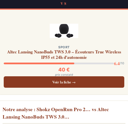
VS
SPORT
Altec Lansing NanoBuds TWS 3.0 – Écouteurs True Wireless
IP55 et 24h d'autonomie
6.4
/10
40 €
prix constaté
Voir la fiche →
Notre analyse : Shokz OpenRun Pro 2… vs Altec
Lansing NanoBuds TWS 3.0…