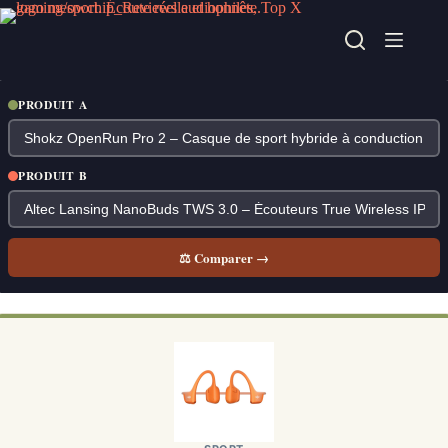
Passer
au
contenu
PRODUIT A
PRODUIT B
⚖ Comparer →