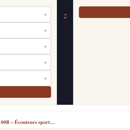
→
VS
→
→
→
→
100B – Écouteurs sport…