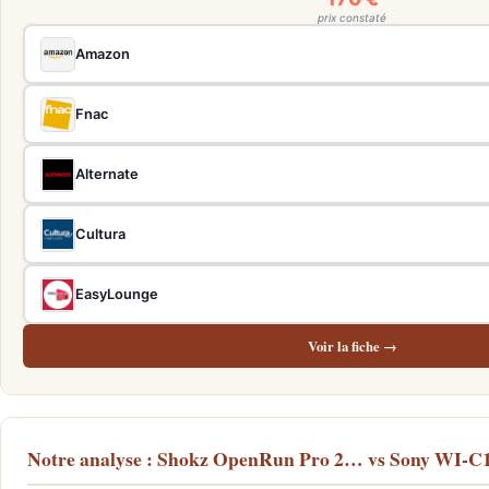
prix constaté
Amazon
Fnac
Alternate
Cultura
EasyLounge
Voir la fiche →
Notre analyse : Shokz OpenRun Pro 2… vs Sony WI-C