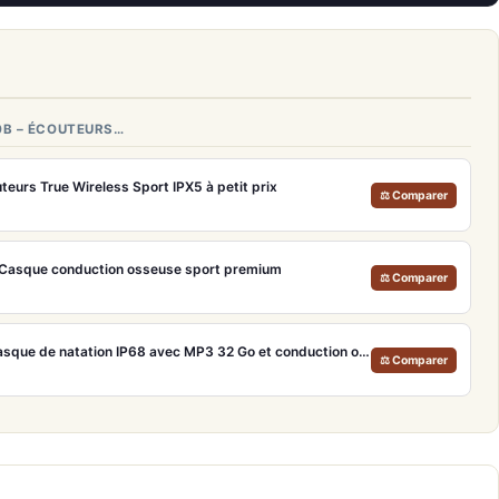
0B – ÉCOUTEURS…
eurs True Wireless Sport IPX5 à petit prix
⚖ Comparer
 Casque conduction osseuse sport premium
⚖ Comparer
Naenka Runner Diver 2 – Casque de natation IP68 avec MP3 32 Go et conduction osseuse
⚖ Comparer