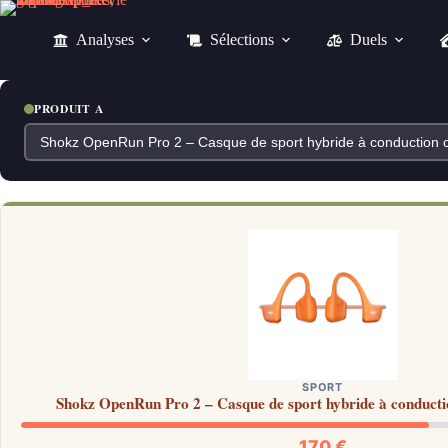
Passer
au
Analyses
Sélections
Duels
contenu
PRODUIT A
SPORT
Shokz OpenRun Pro 2 – Casque de sport hybride à conductio
170 €