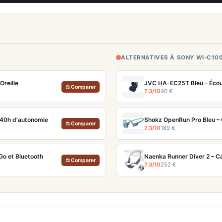
ALTERNATIVES À SONY WI-C10
Oreille
JVC HA-EC25T Bleu – Écout
⚖ Comparer
7.3/10
40 €
 40h d'autonomie
Shokz OpenRun Pro Bleu –
⚖ Comparer
7.3/10
189 €
o et Bluetooth
⚖ Comparer
7.3/10
252 €