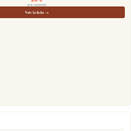
prix constaté
Voir la fiche →