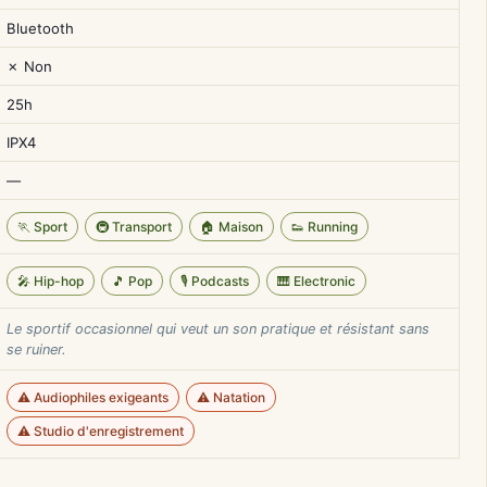
Bluetooth
✗ Non
25h
IPX4
—
🏃 Sport
🚇 Transport
🏠 Maison
👟 Running
🎤 Hip-hop
🎵 Pop
🎙️ Podcasts
🎹 Electronic
Le sportif occasionnel qui veut un son pratique et résistant sans
se ruiner.
⚠️ Audiophiles exigeants
⚠️ Natation
⚠️ Studio d'enregistrement