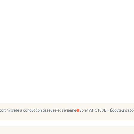
ort hybride à conduction osseuse et aérienne
Sony WI-C100B – Écouteurs sport