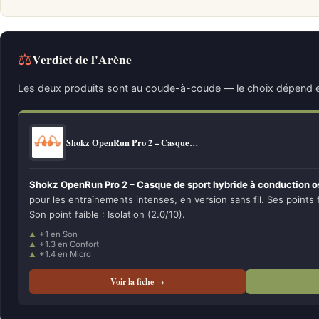
⚖
Verdict de l'Arène
Les deux produits sont au coude-à-coude — le choix dépend e
Shokz OpenRun Pro 2 – Casque…
Shokz OpenRun Pro 2 – Casque de sport hybride à conduction o
pour les entraînements intenses, en version sans fil. Ses points 
Son point faible : Isolation (2.0/10).
+1 en Son
+1.3 en Confort
+1.4 en Micro
Voir la fiche →