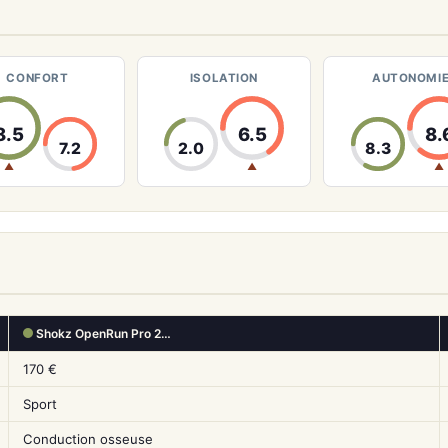
CONFORT
ISOLATION
AUTONOMI
8.5
6.5
8.
7.2
2.0
8.3
▲
▲
▲
Shokz OpenRun Pro 2…
170 €
Sport
Conduction osseuse