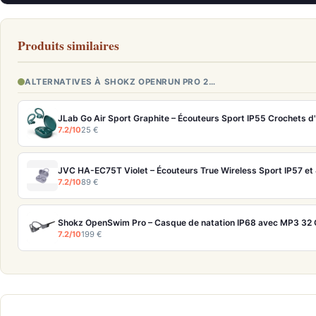
Produits similaires
ALTERNATIVES À SHOKZ OPENRUN PRO 2…
JLab Go Air Sport Graphite – Écouteurs Sport IP55 Crochets d'
7.2/10
25 €
JVC HA-EC75T Violet – Écouteurs True Wireless Sport IP57 et
7.2/10
89 €
Shokz OpenSwim Pro – Casque de natation IP68 avec MP3 32 G
7.2/10
199 €