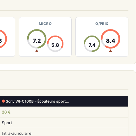
E
MICRO
Q/PRIX
6
7.2
8.4
5.8
7.4
▲
▲
Sony WI-C100B – Écouteurs sport…
28 €
Sport
Intra-auriculaire