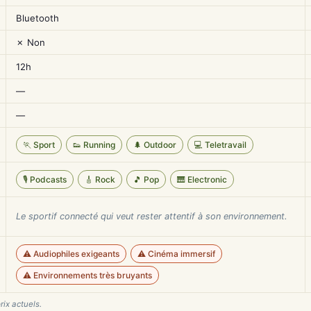
Bluetooth
✗ Non
12h
—
—
🏃 Sport
👟 Running
🌲 Outdoor
💻 Teletravail
🎙️ Podcasts
🎸 Rock
🎵 Pop
🎹 Electronic
Le sportif connecté qui veut rester attentif à son environnement.
⚠️ Audiophiles exigeants
⚠️ Cinéma immersif
⚠️ Environnements très bruyants
rix actuels.