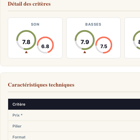
Détail des critères
SON
BASSES
7.8
7.9
6.8
7.5
▲
▲
Caractéristiques techniques
Critère
Prix *
Pilier
Format