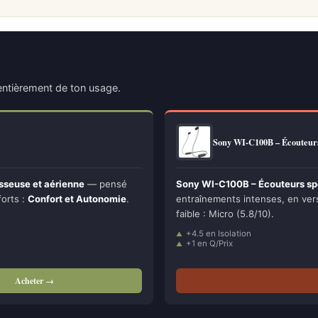
ntièrement de ton usage.
Sony WI-C100B – Écouteur
sseuse et aérienne
— pensé
Sony WI-C100B – Écouteurs spo
forts :
Confort et Autonomie
.
entraînements intenses, en versi
faible : Micro (5.8/10).
+4.5 en Isolation
+1 en Q/Prix
Acheter →