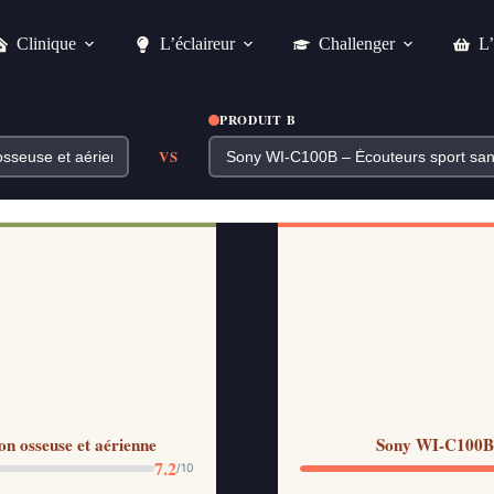
Clinique
L’éclaireur
Challenger
L’
PRODUIT B
VS
n osseuse et aérienne
Sony WI-C100B –
7.2
/10