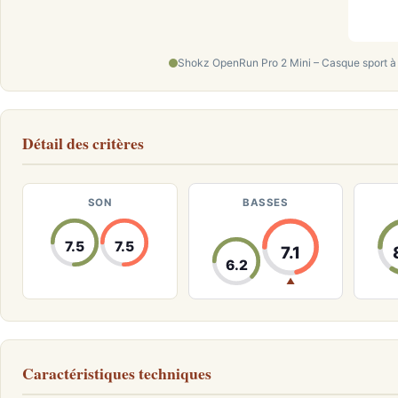
Shokz OpenRun Pro 2 Mini – Casque sport à 
Détail des critères
SON
BASSES
7.5
7.5
7.1
6.2
▲
Caractéristiques techniques