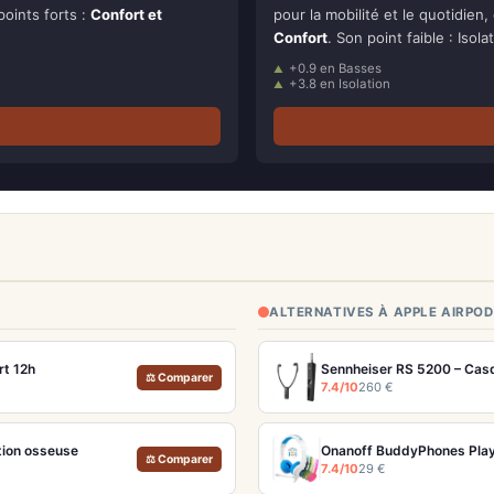
points forts :
Confort et
pour la mobilité et le quotidien,
Confort
. Son point faible : Isola
+0.9 en Basses
+3.8 en Isolation
ALTERNATIVES À APPLE AIRPOD
t 12h
Sennheiser RS 5200 – Casqu
⚖ Comparer
7.4/10
260 €
tion osseuse
⚖ Comparer
7.4/10
29 €