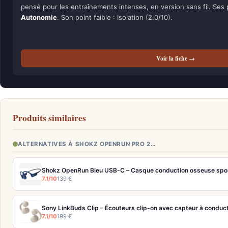
pensé pour les entraînements intenses, en version sans fil. Ses 
Autonomie
. Son point faible : Isolation (2.0/10).
Voir la fiche →
Produits similaires
ALTERNATIVES À SHOKZ OPENRUN PRO 2…
Shokz OpenRun Bleu USB-C – Casque conduction osseuse spor
7.1/10
139 €
Sony LinkBuds Clip – Écouteurs clip-on avec capteur à conduc
7.1/10
199 €