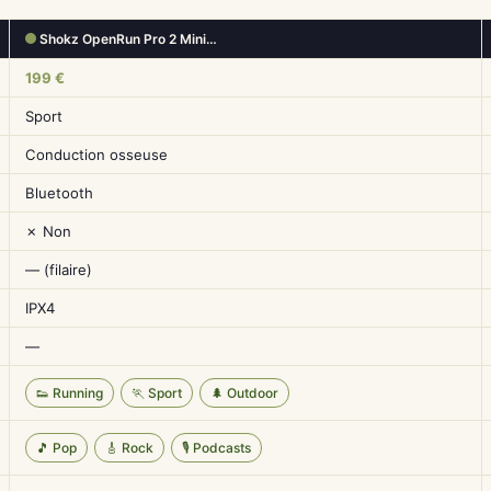
Shokz OpenRun Pro 2 Mini…
199 €
Sport
Conduction osseuse
Bluetooth
✗ Non
— (filaire)
IPX4
—
👟 Running
🏃 Sport
🌲 Outdoor
🎵 Pop
🎸 Rock
🎙️ Podcasts