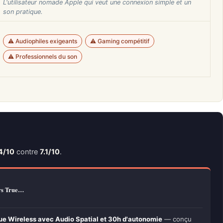
L'utilisateur nomade Apple qui veut une connexion simple et un
son pratique.
⚠️ Audiophiles exigeants
⚠️ Gaming compétitif
⚠️ Professionnels du son
4/10
contre
7.1/10
.
urs True…
ue Wireless avec Audio Spatial et 30h d'autonomie
— conçu