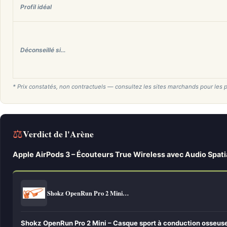
Profil idéal
Déconseillé si…
* Prix constatés, non contractuels — consultez les sites marchands pour les p
⚖
Verdict de l'Arène
Apple AirPods 3 – Écouteurs True Wireless avec Audio Spati
Shokz OpenRun Pro 2 Mini…
Shokz OpenRun Pro 2 Mini – Casque sport à conduction osseuse 