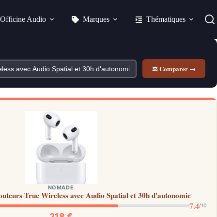
Officine Audio
Marques
Thématiques
⚖ Comparer →
NOMADE
uteurs True Wireless avec Audio Spatial et 30h d'autonomie
7.4
/10
218 €