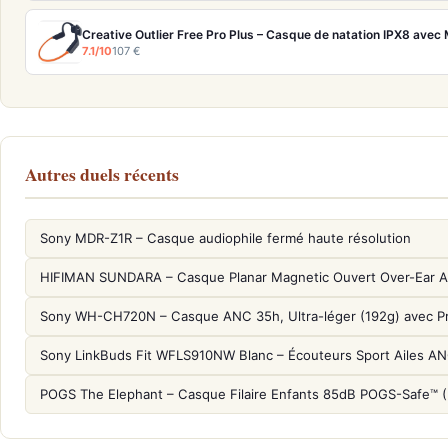
7.1/10
107 €
Autres duels récents
Sony MDR-Z1R – Casque audiophile fermé haute résolution
HIFIMAN SUNDARA – Casque Planar Magnetic Ouvert Over-Ear A
Sony WH-CH720N – Casque ANC 35h, Ultra-léger (192g) avec P
Sony LinkBuds Fit WFLS910NW Blanc – Écouteurs Sport Ailes A
POGS The Elephant – Casque Filaire Enfants 85dB POGS-Safe™ 