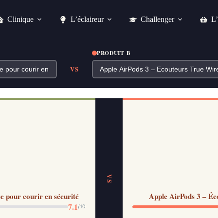
Clinique
L’éclaireur
Challenger
L’
PRODUIT B
VS
VS
 pour courir en sécurité
Apple AirPods 3 – Éco
7.1
/10