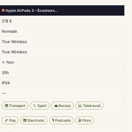
Apple AirPods 3 – Écouteurs…
218 €
Nomade
True Wireless
True Wireless
✗ Non
30h
IPX4
—
🚇 Transport
🏃 Sport
💼 Bureau
💻 Teletravail
🎵 Pop
🎹 Electronic
🎙️ Podcasts
🎬 Films