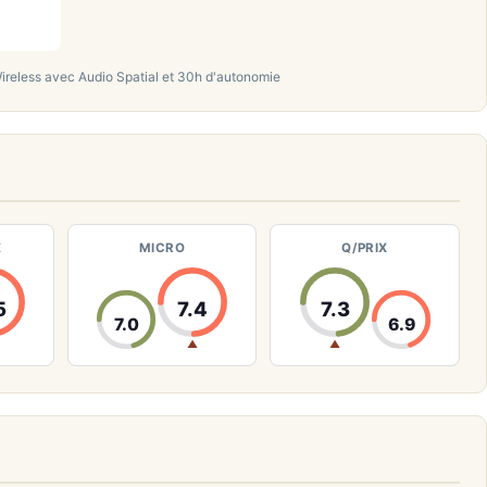
ireless avec Audio Spatial et 30h d'autonomie
E
MICRO
Q/PRIX
5
7.4
7.3
7.0
6.9
▲
▲