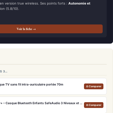
 en version true wireless. Ses points forts :
Autonomie et
tion (5.8/10).
Voir la fiche →
S 3…
e TV sans fil intra-auriculaire portée 70m
⚖ Comparer
Onanoff BuddyPhones Play+ – Casque Bluetooth Enfants SafeAudio 3 Niveaux et StudyMode
⚖ Comparer