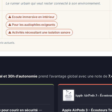
Le runner urbain qui veut rester connecté à son environnement.
⚠️ Ecoute immersive en intérieur
⚠️ Pour les audiophiles exigeants
⚠️ Activités nécessitant une isolation sonore
rix actuels.
al et 30h d'autonomie
prend l'avantage global avec une note de
7.
Apple AirPods 3 – Écoute
pour courir en sécurité
—
Apple AirPods 3 – Écouteurs Tr