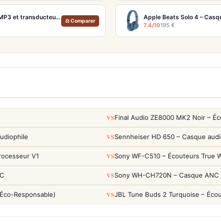
Creative Outlier Free Pro Plus – Casque de natation IPX8 avec MP3 et transducteurs ajustables
Apple Beats Solo 4 – Casq
⚖ Comparer
7.4/10
195 €
VS
Final Audio ZE8000 MK2 Noir – Éc
VS
udiophile
Sennheiser HD 650 – Casque audio
VS
rocesseur V1
Sony WF-C510 – Écouteurs True Wi
VS
NC
Sony WH-CH720N – Casque ANC 35h
VS
(Éco-Responsable)
JBL Tune Buds 2 Turquoise – Éco