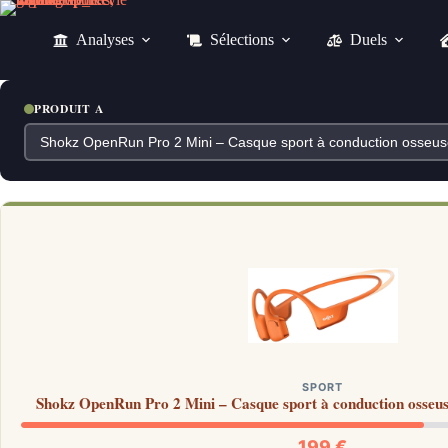
Passer
au
Analyses
Sélections
Duels
contenu
PRODUIT A
SPORT
Shokz OpenRun Pro 2 Mini – Casque sport à conduction osseuse
199 €