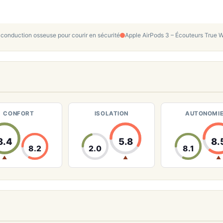
conduction osseuse pour courir en sécurité
Apple AirPods 3 – Écouteurs True W
CONFORT
ISOLATION
AUTONOMI
8.4
5.8
8.
8.2
2.0
8.1
▲
▲
▲