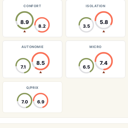
CONFORT
ISOLATION
8.9
5.8
8.2
3.5
▲
▲
AUTONOMIE
MICRO
8.5
7.4
7.1
6.5
▲
▲
Q/PRIX
7.0
6.9