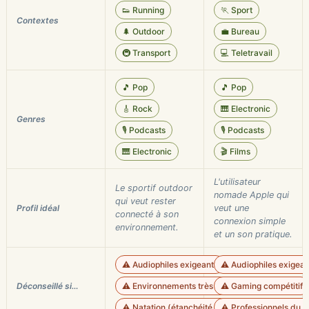
👟 Running
🏃 Sport
Contextes
🌲 Outdoor
💼 Bureau
🚇 Transport
💻 Teletravail
🎵 Pop
🎵 Pop
🎸 Rock
🎹 Electronic
Genres
🎙️ Podcasts
🎙️ Podcasts
🎹 Electronic
🎬 Films
L'utilisateur
Le sportif outdoor
nomade Apple qui
qui veut rester
Profil idéal
veut une
connecté à son
connexion simple
environnement.
et un son pratique.
⚠️ Audiophiles exigeants
⚠️ Audiophiles exigean
Déconseillé si…
⚠️ Environnements très bruyants
⚠️ Gaming compétitif
⚠️ Natation (étanchéité limitée)
⚠️ Professionnels du s