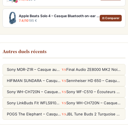
Apple Beats Solo 4 – Casque Bluetooth on-ear 50h autonomie et audio sans perte
⚖ Comparer
7.4/10
195 €
Autres duels récents
VS
Sony MDR-Z1R – Casque audiophile fermé haute résolution
Final Audio ZE8000 MK2 Noir – Écouteurs True Wireless audiophiles 8K Sound
VS
HIFIMAN SUNDARA – Casque Planar Magnetic Ouvert Over-Ear Audiophile
Sennheiser HD 650 – Casque audiophile ouvert pour l'écoute analytique
VS
Sony WH-CH720N – Casque ANC 35h, Ultra-léger (192g) avec Processeur V1
Sony WF-C510 – Écouteurs True Wireless compacts, autonomie 22h et multipoint
VS
Sony LinkBuds Fit WFLS910NW Blanc – Écouteurs Sport Ailes ANC
Sony WH-CH720N – Casque ANC 35h, Ultra-léger (192g) avec Processeur V1
VS
POGS The Elephant – Casque Filaire Enfants 85dB POGS-Safe™ (Éco-Responsable)
JBL Tune Buds 2 Turquoise – Écouteurs True Wireless avec ANC et autonomie 48h