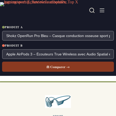
Passer
au
contenu
PRODUIT A
PRODUIT B
⚖ Comparer →