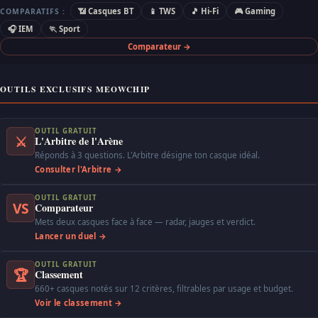
📶 Casques BT
📱 TWS
🎵 Hi-Fi
🎮 Gaming
COMPARATIFS :
🎧 IEM
🏃 Sport
Comparateur →
OUTILS EXCLUSIFS MEOWCHIP
OUTIL GRATUIT
⚔
L'Arbitre de l'Arène
Réponds à 3 questions. L'Arbitre désigne ton casque idéal.
Consulter l'Arbitre →
OUTIL GRATUIT
VS
Comparateur
Mets deux casques face à face — radar, jauges et verdict.
Lancer un duel →
OUTIL GRATUIT
🏆
Classement
660+ casques notés sur 12 critères, filtrables par usage et budget.
Voir le classement →