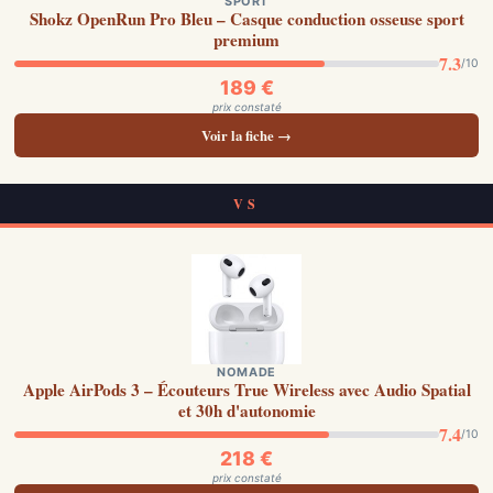
SPORT
Shokz OpenRun Pro Bleu – Casque conduction osseuse sport
premium
7.3
/10
189 €
prix constaté
Voir la fiche →
VS
NOMADE
Apple AirPods 3 – Écouteurs True Wireless avec Audio Spatial
et 30h d'autonomie
7.4
/10
218 €
prix constaté