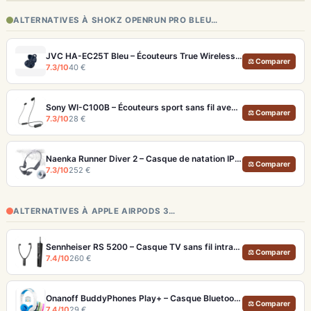
ALTERNATIVES À SHOKZ OPENRUN PRO BLEU…
JVC HA-EC25T Bleu – Écouteurs True Wireless Sport IPX5 à petit prix
⚖ Comparer
7.3/10
40 €
Sony WI-C100B – Écouteurs sport sans fil avec autonomie de 25 heures
⚖ Comparer
7.3/10
28 €
Naenka Runner Diver 2 – Casque de natation IP68 avec MP3 32 Go et conduction osseuse
⚖ Comparer
7.3/10
252 €
ALTERNATIVES À APPLE AIRPODS 3…
Sennheiser RS 5200 – Casque TV sans fil intra-auriculaire portée 70m
⚖ Comparer
7.4/10
260 €
Onanoff BuddyPhones Play+ – Casque Bluetooth Enfants SafeAudio 3 Niveaux et StudyMode
⚖ Comparer
7.4/10
29 €