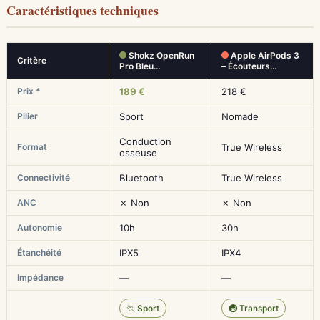
Caractéristiques techniques
Shokz OpenRun
Apple AirPods 3
Critère
Pro Bleu…
– Écouteurs…
Prix *
189 €
218 €
Pilier
Sport
Nomade
Conduction
Format
True Wireless
osseuse
Connectivité
Bluetooth
True Wireless
ANC
✗ Non
✗ Non
Autonomie
10h
30h
Étanchéité
IPX5
IPX4
Impédance
—
—
🏃 Sport
🚇 Transport