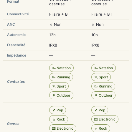
Format
osseuse
osseuse
Connectivité
Filaire + BT
Filaire + BT
ANC
✗ Non
✗ Non
Autonomie
12h
10h
Étanchéité
IPX8
IPX8
Impédance
—
—
🏊 Natation
🏊 Natation
👟 Running
🏃 Sport
Contextes
🏃 Sport
👟 Running
🌲 Outdoor
🌲 Outdoor
🎵 Pop
🎵 Pop
🎸 Rock
🎹 Electronic
Genres
🎹 Electronic
🎸 Rock