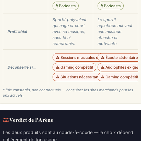
🎙️ Podcasts
🎙️ Podcasts
Sportif polyvalent
Le sportif
qui nage et court
aquatique qui veut
Profil idéal
avec sa musique,
une musique
sans fil ni
étanche et
compromis.
motivante.
⚠️ Sessions musicales critiques (audio ouvert)
⚠️ Écoute sédentaire 
Déconseillé si…
⚠️ Gaming compétitif
⚠️ Audiophiles exigean
⚠️ Situations nécessitant un isolement sonore
⚠️ Gaming compétitif
* Prix constatés, non contractuels — consultez les sites marchands pour les
prix actuels.
⚖
Verdict de l'Arène
Les deux produits sont au coude-à-coude — le choix dépend
entièrement de ton usage.