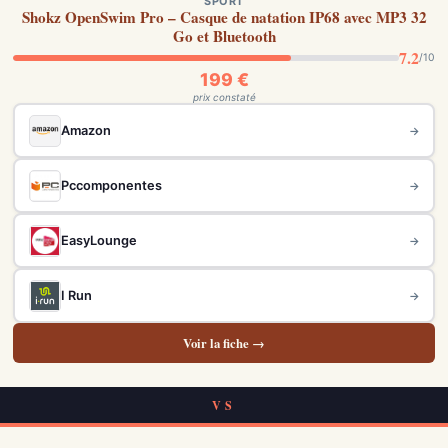
SPORT
Shokz OpenSwim Pro – Casque de natation IP68 avec MP3 32
Go et Bluetooth
7.2
/10
199 €
prix constaté
Amazon
→
Pccomponentes
→
EasyLounge
→
I Run
→
Voir la fiche →
VS