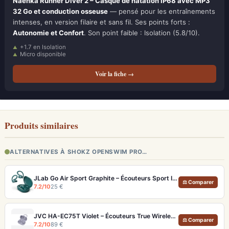
Naenka Runner Diver 2 – Casque de natation IP68 avec MP3
32 Go et conduction osseuse
— pensé pour les entraînements
intenses, en version filaire et sans fil. Ses points forts :
Autonomie et Confort
. Son point faible : Isolation (5.8/10).
+1.7 en Isolation
Micro disponible
Voir la fiche →
Produits similaires
ALTERNATIVES À SHOKZ OPENSWIM PRO…
JLab Go Air Sport Graphite – Écouteurs Sport IP55 Crochets d'Oreille
⚖ Comparer
7.2/10
25 €
JVC HA-EC75T Violet – Écouteurs True Wireless Sport IP57 et 40h d'autonomie
⚖ Comparer
7.2/10
89 €