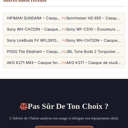
VS
HIFIMAN SUNDARA – Casque Planar Magnetic Ouvert Over-Ear Audiophile
Sennheiser HD 650 – Casque audiophile ouvert pour l'écoute analytique
VS
Sony WH-CH720N – Casque ANC 35h, Ultra-léger (192g) avec Processeur V1
Sony WF-C510 – Écouteurs True Wireless compacts, autonomie 22h et multipoint
VS
Sony LinkBuds Fit WFLS910NW Blanc – Écouteurs Sport Ailes ANC
Sony WH-CH720N – Casque ANC 35h, Ultra-léger (192g) avec Processeur V1
VS
POGS The Elephant – Casque Filaire Enfants 85dB POGS-Safe™ (Éco-Responsable)
JBL Tune Buds 2 Turquoise – Écouteurs True Wireless avec ANC et autonomie 48h
VS
AKG K271 MKII – Casque fermé studio fiable pour une écoute neutre
AKG K371 – Casque de studio fermé 50mm titane, réponse 5Hz-50kHz
Pas Sûr De Ton Choix ?
L'Arbitre de l'Arène analyse ton usage et désigne ton équipement idéal.