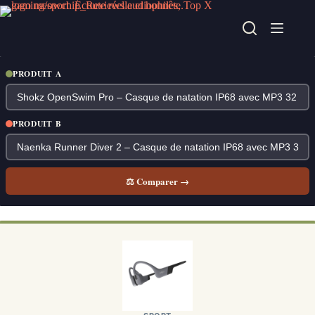
Passer
au
contenu
PRODUIT A
PRODUIT B
⚖ Comparer →