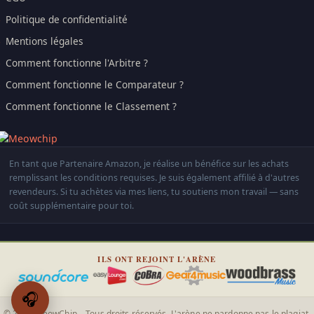
Politique de confidentialité
Mentions légales
Comment fonctionne l'Arbitre ?
Comment fonctionne le Comparateur ?
Comment fonctionne le Classement ?
En tant que Partenaire Amazon, je réalise un bénéfice sur les achats
remplissant les conditions requises. Je suis également affilié à d'autres
revendeurs. Si tu achètes via mes liens, tu soutiens mon travail — sans
coût supplémentaire pour toi.
ILS ONT REJOINT L'ARÈNE
🎧
© 2026 MeowChip – Tous droits réservés. L'arène ne pardonne pas le plagiat.