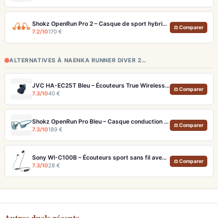
Shokz OpenRun Pro 2 – Casque de sport hybride à conduction osseuse et aérienne
⚖ Comparer
7.2/10
170 €
ALTERNATIVES À NAENKA RUNNER DIVER 2…
JVC HA-EC25T Bleu – Écouteurs True Wireless Sport IPX5 à petit prix
⚖ Comparer
7.3/10
40 €
Shokz OpenRun Pro Bleu – Casque conduction osseuse sport premium
⚖ Comparer
7.3/10
189 €
Sony WI-C100B – Écouteurs sport sans fil avec autonomie de 25 heures
⚖ Comparer
7.3/10
28 €
Autres duels récents