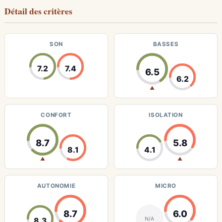
Détail des critères
SON
BASSES
7.2
7.4
6.5
6.2
▲
CONFORT
ISOLATION
8.7
5.8
8.1
4.1
▲
▲
AUTONOMIE
MICRO
8.7
6.0
N/A
8.3