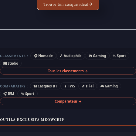
Trouve ton casque idéal
🎧 Nomade
🎵 Audiophile
🎮 Gaming
🏃 Sport
CLASSEMENTS :
🎛 Studio
Tous les classements →
📶 Casques BT
📱 TWS
🎵 Hi-Fi
🎮 Gaming
COMPARATIFS :
🎧 IEM
🏃 Sport
Comparateur →
OUTILS EXCLUSIFS MEOWCHIP