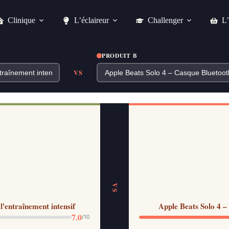
Clinique
L’éclaireur
Challenger
L’
PRODUIT B
VS
VS
'entraînement intensif
Apple Beats Solo 4 –
7.0
/10