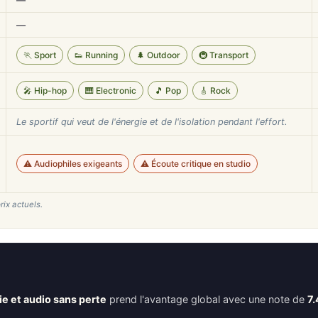
—
—
🏃 Sport
👟 Running
🌲 Outdoor
🚇 Transport
🎤 Hip-hop
🎹 Electronic
🎵 Pop
🎸 Rock
Le sportif qui veut de l'énergie et de l'isolation pendant l'effort.
⚠️ Audiophiles exigeants
⚠️ Écoute critique en studio
rix actuels.
e et audio sans perte
prend l'avantage global avec une note de
7.