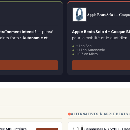
Apple Beats Solo 4 – Casq
traînement intensif
— pensé
Apple Beats Solo 4 – Casque B
oints forts :
Autonomie et
pour la mobilité et le quotidien, 
+1 en Son
+1.1 en Autonomie
+0.7 en Micro
ALTERNATIVES À APPLE BEATS
vec MP3 intégré
Sennheiser RS 5200 – Casqu