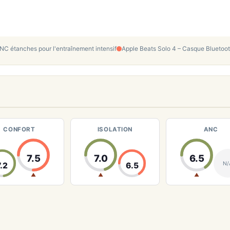
C étanches pour l'entraînement intensif
Apple Beats Solo 4 – Casque Bluetoot
CONFORT
ISOLATION
ANC
7.5
7.0
6.5
N/
7.2
6.5
▲
▲
▲