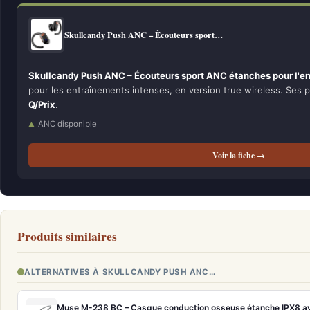
Skullcandy Push ANC – Écouteurs sport…
Skullcandy Push ANC – Écouteurs sport ANC étanches pour l'en
pour les entraînements intenses, en version true wireless. Ses p
Q/Prix
.
ANC disponible
Voir la fiche →
Produits similaires
ALTERNATIVES À SKULLCANDY PUSH ANC…
Muse M-238 BC – Casque conduction osseuse étanche IPX8 a