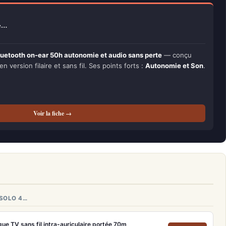
ue…
luetooth on-ear 50h autonomie et audio sans perte
— conçu
en version filaire et sans fil. Ses points forts :
Autonomie et Son
.
Voir la fiche →
 SOLO 4…
e TV sans fil intra-auriculaire portée 70m