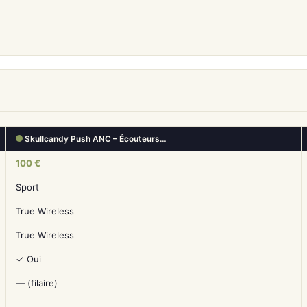
Skullcandy Push ANC – Écouteurs…
100 €
Sport
True Wireless
True Wireless
✓ Oui
— (filaire)