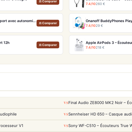
⚖ Comparer
7.4/10
260 €
Beyerdynamic Verio 200 Orange & Noir – Écouteurs open-ear sport avec autonomie 35h
⚖ Comparer
7.4/10
29 €
t 12h
Apple AirPods 3 – Écouteu
⚖ Comparer
7.4/10
218 €
VS
Final Audio ZE8000 MK2 Noir – Éc
VS
udiophile
Sennheiser HD 650 – Casque audio
VS
rocesseur V1
Sony WF-C510 – Écouteurs True Wi