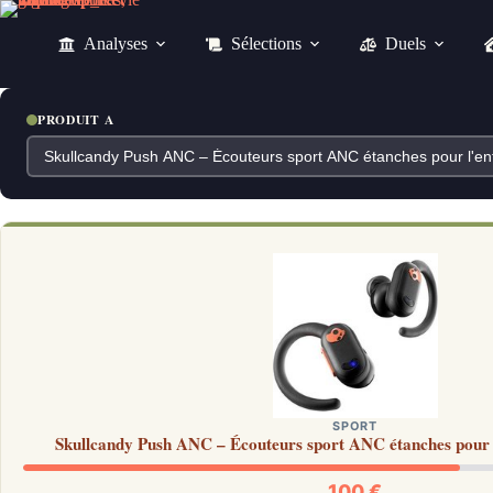
Passer
au
Analyses
Sélections
Duels
contenu
PRODUIT A
SPORT
Skullcandy Push ANC – Écouteurs sport ANC étanches pour l
100 €