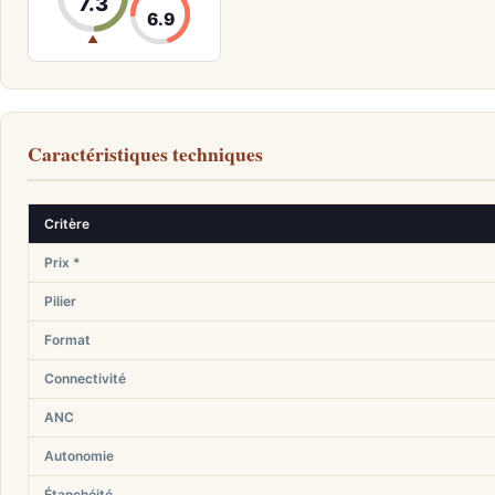
7.3
6.9
▲
Caractéristiques techniques
Critère
Prix *
Pilier
Format
Connectivité
ANC
Autonomie
Étanchéité