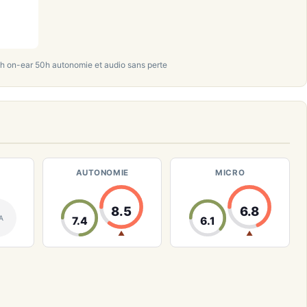
h on-ear 50h autonomie et audio sans perte
AUTONOMIE
MICRO
8.5
6.8
A
7.4
6.1
▲
▲