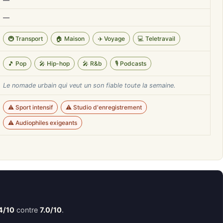
—
—
🚇 Transport
🏠 Maison
✈️ Voyage
💻 Teletravail
🎵 Pop
🎤 Hip-hop
🎤 R&b
🎙️ Podcasts
Le nomade urbain qui veut un son fiable toute la semaine.
⚠️ Sport intensif
⚠️ Studio d'enregistrement
⚠️ Audiophiles exigeants
4/10
contre
7.0/10
.