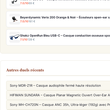
7.0/10
69 €
7.0/10
161 €
Shokz OpenRun Bleu USB-C – Casque conduction osseuse spor
7.1/10
139 €
Autres duels récents
Sony MDR-Z1R – Casque audiophile fermé haute résolution
HIFIMAN SUNDARA – Casque Planar Magnetic Ouvert Over-Ear A
Sony WH-CH720N – Casque ANC 35h, Ultra-léger (192g) avec P