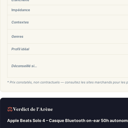
Impédance
Contextes
Genres
Profil idéal
Déconseillé si…
* Prix constatés, non contractuels — consultez les sites marchands pour les p
⚖
Verdict de l'Arène
Apple Beats Solo 4 – Casque Bluetooth on-ear 50h autonomi