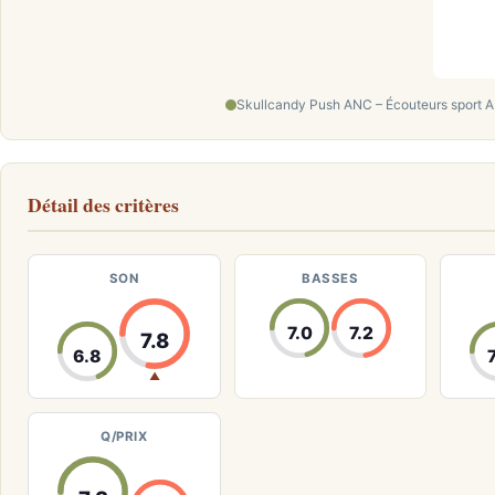
Skullcandy Push ANC – Écouteurs sport AN
Détail des critères
SON
BASSES
7.0
7.2
7.8
6.8
▲
Q/PRIX