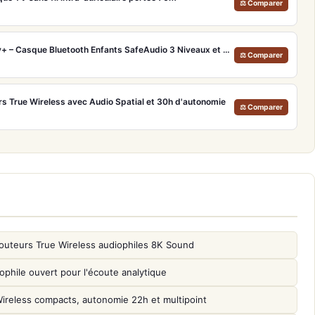
⚖ Comparer
Onanoff BuddyPhones Play+ – Casque Bluetooth Enfants SafeAudio 3 Niveaux et StudyMode
⚖ Comparer
rs True Wireless avec Audio Spatial et 30h d'autonomie
⚖ Comparer
outeurs True Wireless audiophiles 8K Sound
phile ouvert pour l'écoute analytique
reless compacts, autonomie 22h et multipoint