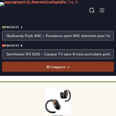
Passer
au
contenu
PRODUIT A
PRODUIT B
⚖ Comparer →