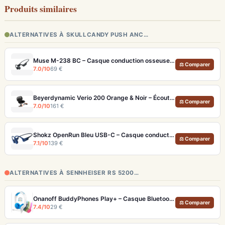
Produits similaires
ALTERNATIVES À SKULLCANDY PUSH ANC…
Muse M-238 BC – Casque conduction osseuse étanche IPX8 avec MP3 intégré
⚖ Comparer
7.0/10
69 €
Beyerdynamic Verio 200 Orange & Noir – Écouteurs open-ear sport avec autonomie 35h
⚖ Comparer
7.0/10
161 €
Shokz OpenRun Bleu USB-C – Casque conduction osseuse sport 12h
⚖ Comparer
7.1/10
139 €
ALTERNATIVES À SENNHEISER RS 5200…
Onanoff BuddyPhones Play+ – Casque Bluetooth Enfants SafeAudio 3 Niveaux et StudyMode
⚖ Comparer
7.4/10
29 €