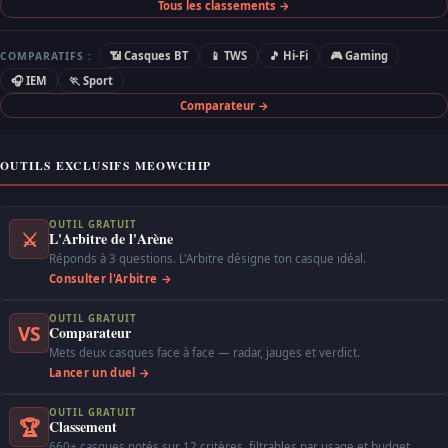
Tous les classements →
📶 Casques BT
📱 TWS
🎵 Hi-Fi
🎮 Gaming
COMPARATIFS :
🎧 IEM
🏃 Sport
Comparateur →
OUTILS EXCLUSIFS MEOWCHIP
OUTIL GRATUIT
⚔
L'Arbitre de l'Arène
Réponds à 3 questions. L'Arbitre désigne ton casque idéal.
Consulter l'Arbitre →
OUTIL GRATUIT
VS
Comparateur
Mets deux casques face à face — radar, jauges et verdict.
Lancer un duel →
OUTIL GRATUIT
🏆
Classement
660+ casques notés sur 12 critères, filtrables par usage et budget.