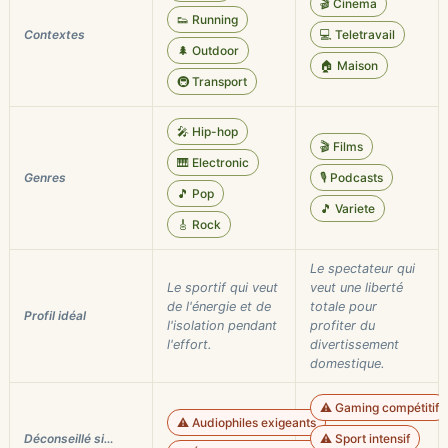
🎬 Cinema
👟 Running
Contextes
💻 Teletravail
🌲 Outdoor
🏠 Maison
🚇 Transport
🎤 Hip-hop
🎬 Films
🎹 Electronic
Genres
🎙️ Podcasts
🎵 Pop
🎵 Variete
🎸 Rock
Le spectateur qui
Le sportif qui veut
veut une liberté
de l'énergie et de
totale pour
Profil idéal
l'isolation pendant
profiter du
l'effort.
divertissement
domestique.
⚠️ Gaming compétitif
⚠️ Audiophiles exigeants
Déconseillé si…
⚠️ Sport intensif