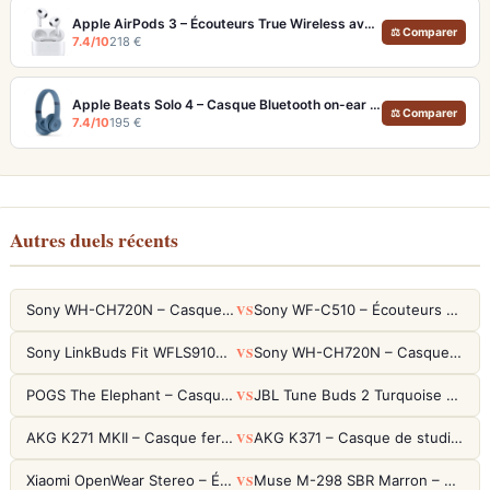
Apple AirPods 3 – Écouteurs True Wireless avec Audio Spatial et 30h d'autonomie
⚖ Comparer
7.4/10
218 €
Apple Beats Solo 4 – Casque Bluetooth on-ear 50h autonomie et audio sans perte
⚖ Comparer
7.4/10
195 €
Autres duels récents
VS
Sony WH-CH720N – Casque ANC 35h, Ultra-léger (192g) avec Processeur V1
Sony WF-C510 – Écouteurs True Wireless compacts, autonomie 22h et multipoint
VS
Sony LinkBuds Fit WFLS910NW Blanc – Écouteurs Sport Ailes ANC
Sony WH-CH720N – Casque ANC 35h, Ultra-léger (192g) avec Processeur V1
VS
POGS The Elephant – Casque Filaire Enfants 85dB POGS-Safe™ (Éco-Responsable)
JBL Tune Buds 2 Turquoise – Écouteurs True Wireless avec ANC et autonomie 48h
VS
AKG K271 MKII – Casque fermé studio fiable pour une écoute neutre
AKG K371 – Casque de studio fermé 50mm titane, réponse 5Hz-50kHz
VS
Xiaomi OpenWear Stereo – Écouteurs Open-Ear Hi-Res avec réduction de fuite sonore
Muse M-298 SBR Marron – Casque Bluetooth ANC avec 66h d'autonomie