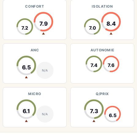
CONFORT
ISOLATION
7.9
8.4
7.2
7.0
▲
▲
ANC
AUTONOMIE
7.4
7.6
6.5
N/A
▲
MICRO
Q/PRIX
6.1
7.3
N/A
6.5
▲
▲