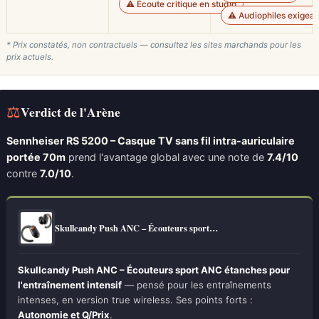
⚠️ Écoute critique en studio
⚠️ Audiophiles exigean
* Prix constatés, non contractuels — consultez les sites marchands pour les
prix actuels.
⚖
Verdict de l'Arène
Sennheiser RS 5200 – Casque TV sans fil intra-auriculaire
portée 70m
prend l'avantage global avec une note de
7.4/10
contre
7.0/10
.
Skullcandy Push ANC – Écouteurs sport…
Skullcandy Push ANC – Écouteurs sport ANC étanches pour
l'entraînement intensif
— pensé pour les entraînements
intenses, en version true wireless. Ses points forts :
Autonomie et Q/Prix
.