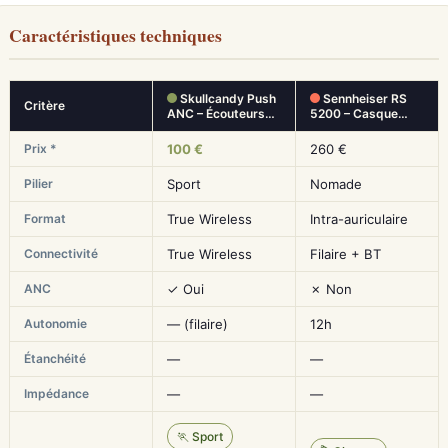
Caractéristiques techniques
Skullcandy Push
Sennheiser RS
Critère
ANC – Écouteurs…
5200 – Casque…
Prix *
100 €
260 €
Pilier
Sport
Nomade
Format
True Wireless
Intra-auriculaire
Connectivité
True Wireless
Filaire + BT
ANC
✓ Oui
✗ Non
Autonomie
— (filaire)
12h
Étanchéité
—
—
Impédance
—
—
🏃 Sport