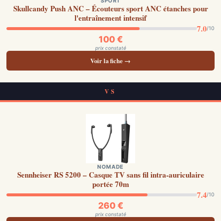
SPORT
Skullcandy Push ANC – Écouteurs sport ANC étanches pour
l'entraînement intensif
7.0
/10
100 €
prix constaté
Voir la fiche →
VS
NOMADE
Sennheiser RS 5200 – Casque TV sans fil intra-auriculaire
portée 70m
7.4
/10
260 €
prix constaté