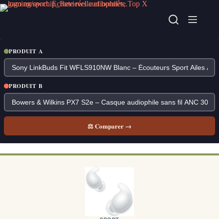
Passer
au
contenu
PRODUIT A
PRODUIT B
⚖ Comparer →