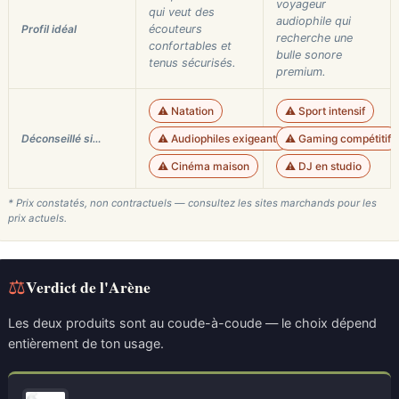
voyageur
qui veut des
audiophile qui
Profil idéal
écouteurs
recherche une
confortables et
bulle sonore
tenus sécurisés.
premium.
⚠️ Natation
⚠️ Sport intensif
Déconseillé si…
⚠️ Audiophiles exigeants
⚠️ Gaming compétitif
⚠️ Cinéma maison
⚠️ DJ en studio
* Prix constatés, non contractuels — consultez les sites marchands pour les
prix actuels.
⚖
Verdict de l'Arène
Les deux produits sont au coude-à-coude — le choix dépend
entièrement de ton usage.