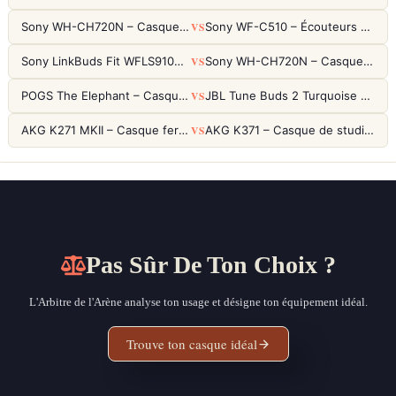
VS
Sony WH-CH720N – Casque ANC 35h, Ultra-léger (192g) avec Processeur V1
Sony WF-C510 – Écouteurs True Wireless compacts, autonomie 22h et multipoint
VS
Sony LinkBuds Fit WFLS910NW Blanc – Écouteurs Sport Ailes ANC
Sony WH-CH720N – Casque ANC 35h, Ultra-léger (192g) avec Processeur V1
VS
POGS The Elephant – Casque Filaire Enfants 85dB POGS-Safe™ (Éco-Responsable)
JBL Tune Buds 2 Turquoise – Écouteurs True Wireless avec ANC et autonomie 48h
VS
AKG K271 MKII – Casque fermé studio fiable pour une écoute neutre
AKG K371 – Casque de studio fermé 50mm titane, réponse 5Hz-50kHz
Pas Sûr De Ton Choix ?
L'Arbitre de l'Arène analyse ton usage et désigne ton équipement idéal.
Trouve ton casque idéal