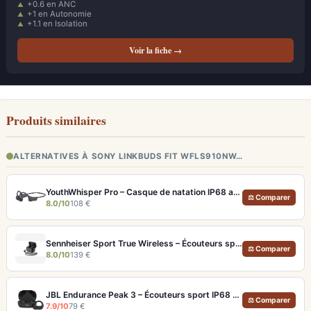
+0.6 en ANC
+1 en Autonomie
+1.1 en Isolation
Voir la fiche →
Produits similaires
ALTERNATIVES À SONY LINKBUDS FIT WFLS910NW…
YouthWhisper Pro – Casque de natation IP68 avec MP3 32 Go et autonomie 12h
⚖ Comparer
8.0/10
108 €
Sennheiser Sport True Wireless – Écouteurs sport à son premium et acoustique adaptable
⚖ Comparer
8.0/10
139 €
JBL Endurance Peak 3 – Écouteurs sport IP68 avec 50h d'autonomie
⚖ Comparer
7.9/10
79 €