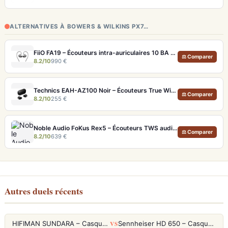
ALTERNATIVES À BOWERS & WILKINS PX7…
FiiO FA19 – Écouteurs intra-auriculaires 10 BA Knowles avec technologie S.Turbo
⚖ Comparer
8.2/10
990 €
Technics EAH-AZ100 Noir – Écouteurs True Wireless audiophiles avec drivers MFD et autonomie 29h
⚖ Comparer
8.2/10
255 €
Noble Audio FoKus Rex5 – Écouteurs TWS audiophiles tribrides
⚖ Comparer
8.2/10
639 €
Autres duels récents
VS
HIFIMAN SUNDARA – Casque Planar Magnetic Ouvert Over-Ear Audiophile
Sennheiser HD 650 – Casque audiophile ouvert pour l'écoute analytique