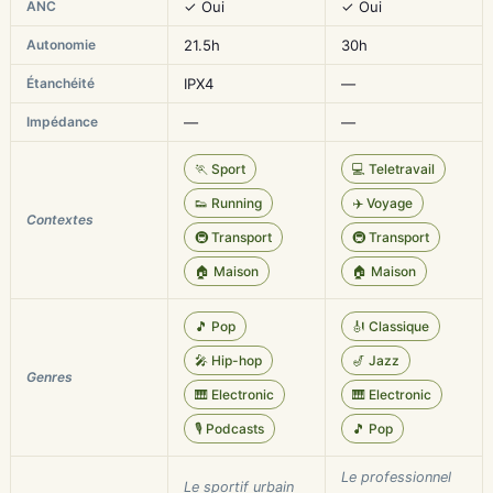
ANC
✓ Oui
✓ Oui
Autonomie
21.5h
30h
Étanchéité
IPX4
—
Impédance
—
—
🏃 Sport
💻 Teletravail
👟 Running
✈️ Voyage
Contextes
🚇 Transport
🚇 Transport
🏠 Maison
🏠 Maison
🎵 Pop
🎻 Classique
🎤 Hip-hop
🎷 Jazz
Genres
🎹 Electronic
🎹 Electronic
🎙️ Podcasts
🎵 Pop
Le professionnel
Le sportif urbain