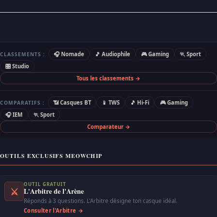
🎧 Nomade
🎵 Audiophile
🎮 Gaming
🏃 Sport
CLASSEMENTS :
🎛 Studio
Tous les classements →
📶 Casques BT
📱 TWS
🎵 Hi-Fi
🎮 Gaming
COMPARATIFS :
🎧 IEM
🏃 Sport
Comparateur →
OUTILS EXCLUSIFS MEOWCHIP
OUTIL GRATUIT
⚔
L'Arbitre de l'Arène
Réponds à 3 questions. L'Arbitre désigne ton casque idéal.
Consulter l'Arbitre →