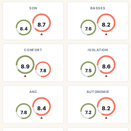
SON
BASSES
8.7
8.2
8.4
7.6
▲
▲
CONFORT
ISOLATION
8.9
8.6
7.8
7.5
▲
▲
ANC
AUTONOMIE
8.4
8.2
7.8
7.2
▲
▲