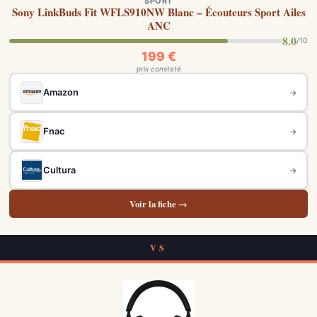
SPORT
Sony LinkBuds Fit WFLS910NW Blanc – Écouteurs Sport Ailes
ANC
8.0
/10
199 €
prix constaté
Amazon
→
Fnac
→
Cultura
→
Voir la fiche →
VS