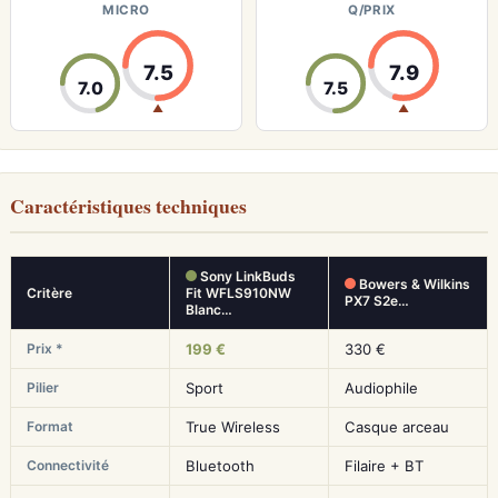
MICRO
Q/PRIX
7.5
7.9
7.0
7.5
▲
▲
Caractéristiques techniques
Sony LinkBuds
Bowers & Wilkins
Critère
Fit WFLS910NW
PX7 S2e…
Blanc…
Prix *
199 €
330 €
Pilier
Sport
Audiophile
Format
True Wireless
Casque arceau
Connectivité
Bluetooth
Filaire + BT