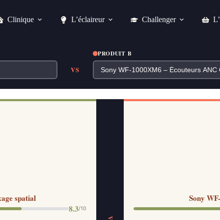
Clinique
L’éclaireur
Challenger
L’
PRODUIT B
VS
age spatial
Sony WF-
8.3
/10