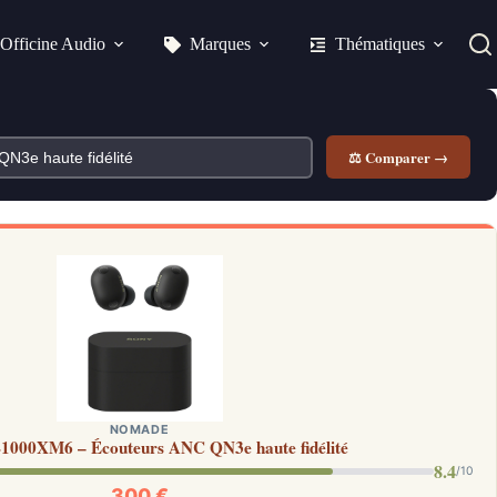
Officine Audio
Marques
Thématiques
⚖ Comparer →
NOMADE
1000XM6 – Écouteurs ANC QN3e haute fidélité
8.4
/10
300 €