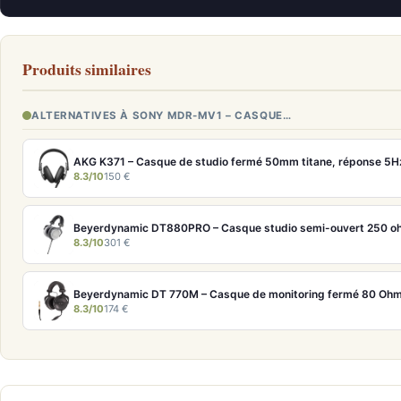
Produits similaires
ALTERNATIVES À SONY MDR-MV1 – CASQUE…
AKG K371 – Casque de studio fermé 50mm titane, réponse 5
8.3/10
150 €
8.3/10
301 €
Beyerdynamic DT 770M – Casque de monitoring fermé 80 Ohm
8.3/10
174 €