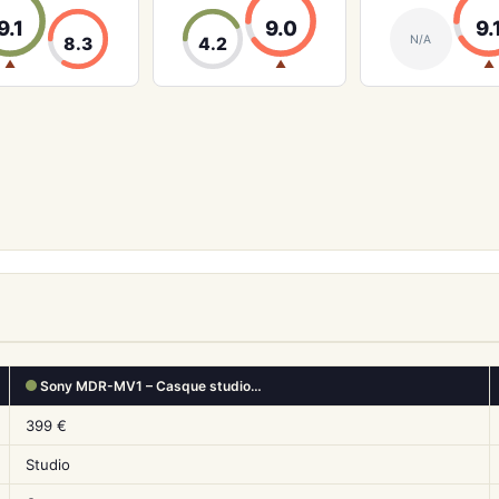
9.1
9.0
9.
N/A
8.3
4.2
▲
▲
▲
Sony MDR-MV1 – Casque studio…
399 €
Studio