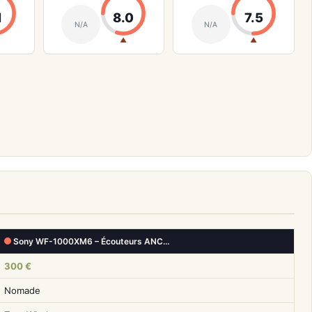
1
8.0
7.5
N/A
N/A
▲
▲
Sony WF-1000XM6 – Écouteurs ANC…
300 €
Nomade