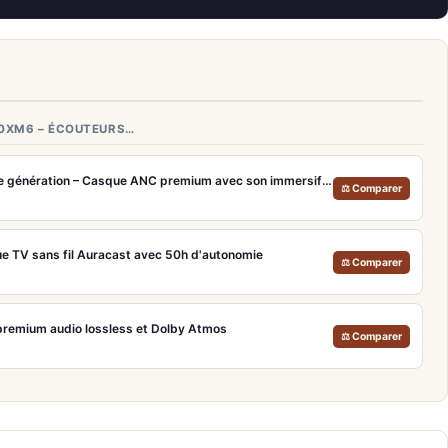
00XM6 – ÉCOUTEURS…
Bose QuietComfort Ultra 2e génération – Casque ANC premium avec son immersif spatial et 30h d'autonomie
⚖ Comparer
e TV sans fil Auracast avec 50h d'autonomie
⚖ Comparer
remium audio lossless et Dolby Atmos
⚖ Comparer