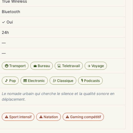
True Wireless
Bluetooth
✓ Oui
24h
—
—
🚇 Transport
💼 Bureau
💻 Teletravail
✈️ Voyage
🎵 Pop
🎹 Electronic
🎻 Classique
🎙️ Podcasts
Le nomade urbain qui cherche le silence et la qualité sonore en
déplacement.
⚠️ Sport intensif
⚠️ Natation
⚠️ Gaming compétitif