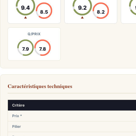
9.4
9.2
8.5
8.2
▲
▲
Q/PRIX
7.9
7.8
Caractéristiques techniques
Critère
Prix *
Pilier