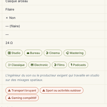
Casque arceau
Filaire
✗ Non
— (filaire)
—
24 Ω
🎛️ Studio
💼 Bureau
🎬 Cinema
🎧 Mastering
🎻 Classique
🎹 Electronic
🎬 Films
🎙️ Podcasts
L'ingénieur du son ou le producteur exigent qui travaille en studio
sur des mixages spatiaux.
⚠️ Transport bruyant
⚠️ Sport ou activités outdoor
⚠️ Gaming compétitif