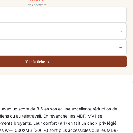
prix constaté
→
→
→
Voir la fiche →
vec un score de 8.5 en son et une excellente réduction de
idiens ou au télétravail. En revanche, les MDR-MV1 se
ents bruyants. Leur confort (9.1) en fait un choix privilégié
x, les WF-1000XM6 (300 €) sont plus accessibles que les MDR-