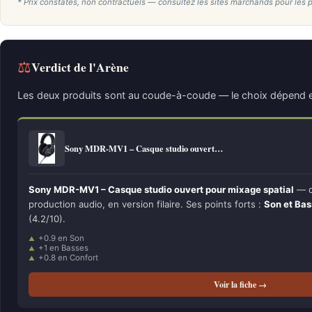
* Prix constatés, non contractuels — consultez les sites marchands pour les p
⚖
Verdict de l'Arène
Les deux produits sont au coude-à-coude — le choix dépend e
Sony MDR-MV1 – Casque studio ouvert…
Sony MDR-MV1 – Casque studio ouvert pour mixage spatial
— dé
production audio, en version filaire. Ses points forts :
Son et Ba
(4.2/10).
+0.9 en Son
+1 en Basses
+0.8 en Confort
Voir la fiche →