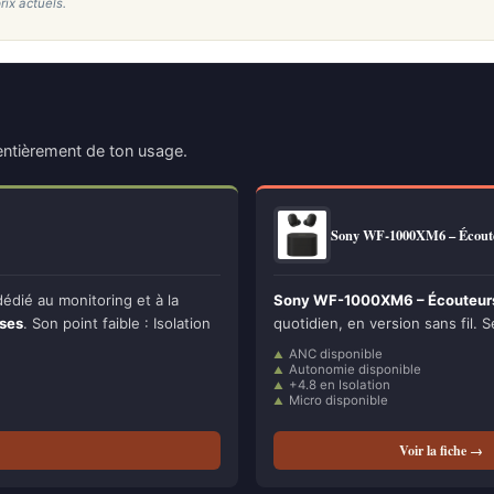
rix actuels.
ntièrement de ton usage.
Sony WF-1000XM6 – Écou
dié au monitoring et à la
Sony WF-1000XM6 – Écouteurs
sses
. Son point faible : Isolation
quotidien, en version sans fil. S
ANC disponible
Autonomie disponible
+4.8 en Isolation
Micro disponible
Voir la fiche →