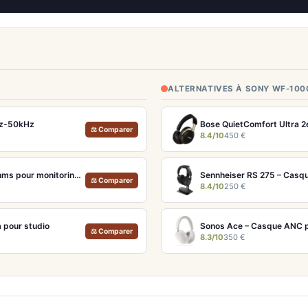
ALTERNATIVES À SONY WF-10
Hz-50kHz
⚖ Comparer
8.4/10
450 €
Beyerdynamic DT880PRO – Casque studio semi-ouvert 250 ohms pour monitoring neutre
Sennheiser RS 275 – Casqu
⚖ Comparer
8.4/10
250 €
 pour studio
Sonos Ace – Casque ANC p
⚖ Comparer
8.3/10
350 €