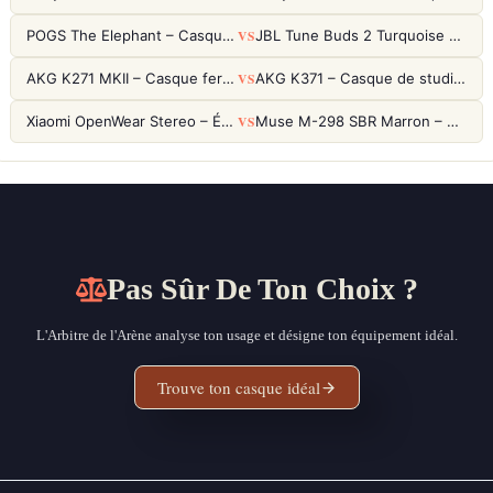
VS
POGS The Elephant – Casque Filaire Enfants 85dB POGS-Safe™ (Éco-Responsable)
JBL Tune Buds 2 Turquoise – Écouteurs True Wireless avec ANC et autonomie 48h
VS
AKG K271 MKII – Casque fermé studio fiable pour une écoute neutre
AKG K371 – Casque de studio fermé 50mm titane, réponse 5Hz-50kHz
VS
Xiaomi OpenWear Stereo – Écouteurs Open-Ear Hi-Res avec réduction de fuite sonore
Muse M-298 SBR Marron – Casque Bluetooth ANC avec 66h d'autonomie
Pas Sûr De Ton Choix ?
L'Arbitre de l'Arène analyse ton usage et désigne ton équipement idéal.
Trouve ton casque idéal