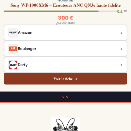
NOMADE
Sony WF-1000XM6 – Écouteurs ANC QN3e haute fidélité
8.4
/10
300 €
prix constaté
Amazon
→
Boulanger
→
Darty
→
Voir la fiche →
VS