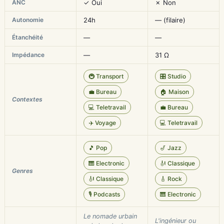
ANC
✓ Oui
✗ Non
Autonomie
24h
— (filaire)
Étanchéité
—
—
Impédance
—
31 Ω
🚇 Transport
🎛️ Studio
💼 Bureau
🏠 Maison
Contextes
💻 Teletravail
💼 Bureau
✈️ Voyage
💻 Teletravail
🎵 Pop
🎷 Jazz
🎹 Electronic
🎻 Classique
Genres
🎻 Classique
🎸 Rock
🎙️ Podcasts
🎹 Electronic
Le nomade urbain
L'ingénieur ou