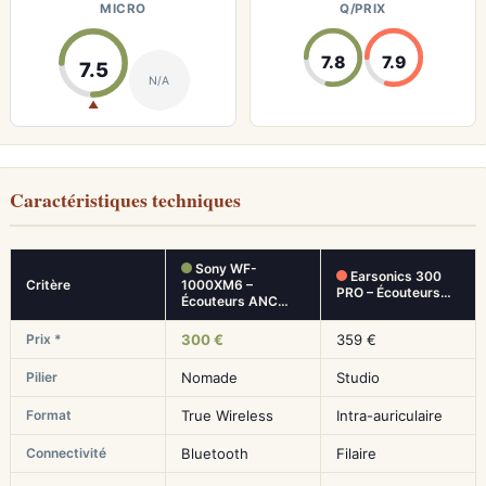
MICRO
Q/PRIX
7.8
7.9
7.5
N/A
▲
Caractéristiques techniques
Sony WF-
Earsonics 300
Critère
1000XM6 –
PRO – Écouteurs…
Écouteurs ANC…
Prix *
300 €
359 €
Pilier
Nomade
Studio
Format
True Wireless
Intra-auriculaire
Connectivité
Bluetooth
Filaire