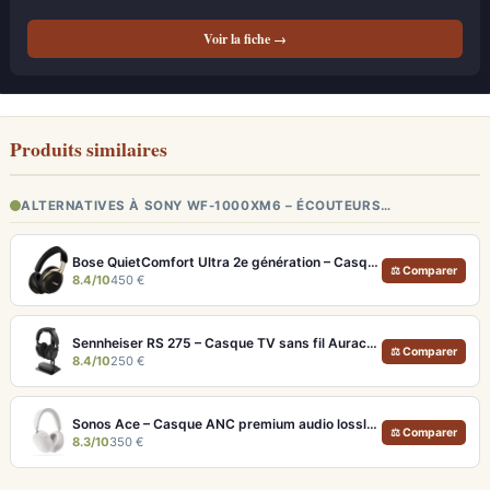
Voir la fiche →
Produits similaires
ALTERNATIVES À SONY WF-1000XM6 – ÉCOUTEURS…
Bose QuietComfort Ultra 2e génération – Casque ANC premium avec son immersif spatial et 30h d'autonomie
⚖ Comparer
8.4/10
450 €
Sennheiser RS 275 – Casque TV sans fil Auracast avec 50h d'autonomie
⚖ Comparer
8.4/10
250 €
Sonos Ace – Casque ANC premium audio lossless et Dolby Atmos
⚖ Comparer
8.3/10
350 €