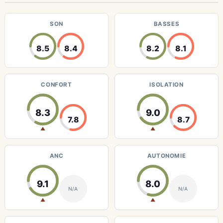
SON
BASSES
8.5
8.4
8.2
8.1
CONFORT
ISOLATION
8.3
9.0
7.8
8.7
▲
▲
ANC
AUTONOMIE
9.1
8.0
N/A
N/A
▲
▲