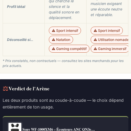
qui cherche le
musicien exigeant
Profil idéal
silence et la
une écoute neutre
qualité sonore en
et réparable.
déplacement.
⚠️ Sport intensif
⚠️ Sport intensif
Déconseillé si…
⚠️ Natation
⚠️ Utilisation nomade 
⚠️ Gaming compétitif
⚠️ Gaming immersif
* Prix constatés, non contractuels — consultez les sites marchands pour les
prix actuels.
⚖
Verdict de l'Arène
Les deux produits sont au coude-à-coude — le choix dépend
entièrement de ton usage.
Sony WF-1000XM6 – Écouteurs ANC QN3e…