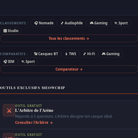
🎧 Nomade
🎵 Audiophile
🎮 Gaming
🏃 Sport
CLASSEMENTS :
🎛 Studio
Tous les classements →
📶 Casques BT
📱 TWS
🎵 Hi-Fi
🎮 Gaming
COMPARATIFS :
🎧 IEM
🏃 Sport
Comparateur →
OUTILS EXCLUSIFS MEOWCHIP
OUTIL GRATUIT
⚔
L'Arbitre de l'Arène
Réponds à 3 questions. L'Arbitre désigne ton casque idéal.
Consulter l'Arbitre →
OUTIL GRATUIT