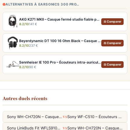
ALTERNATIVES À EARSONICS 300 PRO…
AKG K271 MKII – Casque fermé studio fiable pour une écoute neutre
⚖ Comparer
8.2/10
141 €
Beyerdynamic DT 100 16 Ohm Black – Casque studio fermé pour monitoring précis
⚖ Comparer
8.2/10
237 €
Sennheiser IE 100 Pro – Écouteurs intra-auriculaires transparents pour monitoring live
⚖ Comparer
8.2/10
90 €
Autres duels récents
VS
Sony WH-CH720N – Casque ANC 35h, Ultra-léger (192g) avec Processeur V1
Sony WF-C510 – Écouteurs True Wireless compacts, autonomie 22h et multipoint
VS
Sony LinkBuds Fit WFLS910NW Blanc – Écouteurs Sport Ailes ANC
Sony WH-CH720N – Casque ANC 35h, Ultra-léger (192g) avec Processeur V1