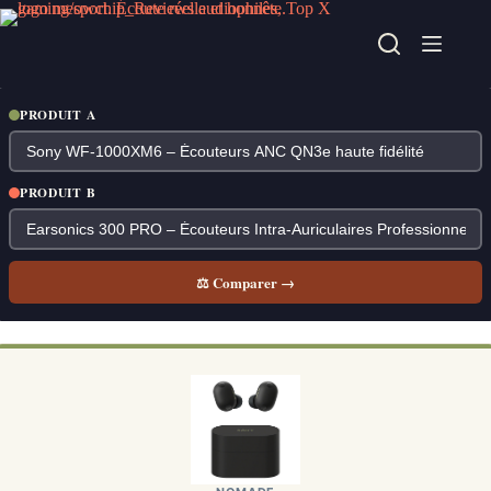
Passer
au
contenu
PRODUIT A
PRODUIT B
⚖ Comparer →