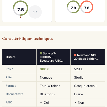
7.8
7.8
7.5
N/A
▲
Caractéristiques techniques
Sony WF-
Neumann NDH
Critère
1000XM6 –
20 Black Edition…
Écouteurs ANC…
Prix *
300 €
529 €
Pilier
Nomade
Studio
Format
True Wireless
Casque arceau
Connectivité
Bluetooth
Filaire
ANC
✓ Oui
✗ Non