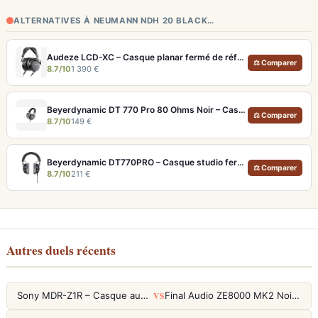
ALTERNATIVES À NEUMANN NDH 20 BLACK…
Audeze LCD-XC – Casque planar fermé de référence pour studio et audiophile
⚖ Comparer
8.7/10
1 390 €
Beyerdynamic DT 770 Pro 80 Ohms Noir – Casque studio fermé pour monitoring précis
⚖ Comparer
8.7/10
149 €
Beyerdynamic DT770PRO – Casque studio fermé pour un monitoring précis et isolé
⚖ Comparer
8.7/10
211 €
Autres duels récents
VS
Sony MDR-Z1R – Casque audiophile fermé haute résolution
Final Audio ZE8000 MK2 Noir – Écouteurs True Wireless audiophiles 8K Sound