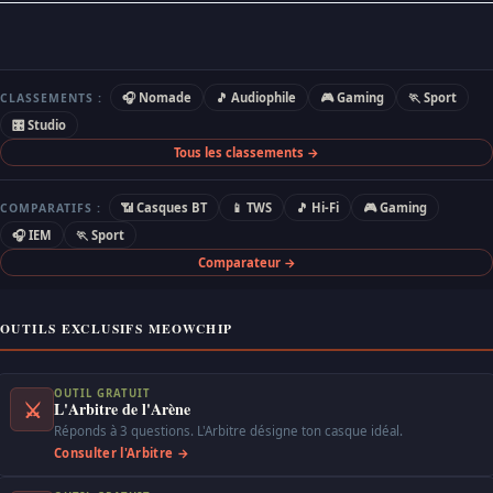
🎧 Nomade
🎵 Audiophile
🎮 Gaming
🏃 Sport
CLASSEMENTS :
🎛 Studio
Tous les classements →
📶 Casques BT
📱 TWS
🎵 Hi-Fi
🎮 Gaming
COMPARATIFS :
🎧 IEM
🏃 Sport
Comparateur →
OUTILS EXCLUSIFS MEOWCHIP
OUTIL GRATUIT
⚔
L'Arbitre de l'Arène
Réponds à 3 questions. L'Arbitre désigne ton casque idéal.
Consulter l'Arbitre →