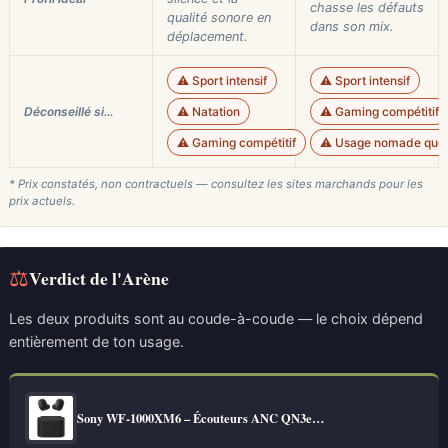
chasse les défauts
qualité sonore en
dans son mix.
déplacement.
⚠️ Sport intensif
⚠️ Sport intensif
Déconseillé si…
⚠️ Natation
⚠️ Gaming compétitif
⚠️ Gaming compétitif
⚠️ Usage nomade quot
* Prix constatés, non contractuels — consultez les sites marchands pour les
prix actuels.
⚖
Verdict de l'Arène
Les deux produits sont au coude-à-coude — le choix dépend
entièrement de ton usage.
Sony WF-1000XM6 – Écouteurs ANC QN3e…