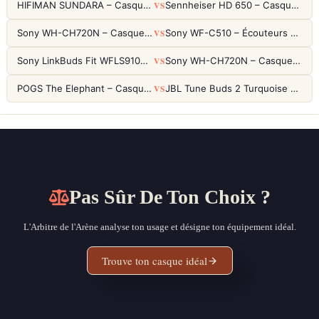
VS
HIFIMAN SUNDARA – Casque Planar Magnetic Ouvert Over-Ear Audiophile
Sennheiser HD 650 – Casque audiophile ouvert pour l'écoute analytique
VS
Sony WH-CH720N – Casque ANC 35h, Ultra-léger (192g) avec Processeur V1
Sony WF-C510 – Écouteurs True Wireless compacts, autonomie 22h et multipoint
VS
Sony LinkBuds Fit WFLS910NW Blanc – Écouteurs Sport Ailes ANC
Sony WH-CH720N – Casque ANC 35h, Ultra-léger (192g) avec Processeur V1
VS
POGS The Elephant – Casque Filaire Enfants 85dB POGS-Safe™ (Éco-Responsable)
JBL Tune Buds 2 Turquoise – Écouteurs True Wireless avec ANC et autonomie 48h
Pas Sûr De Ton Choix ?
L'Arbitre de l'Arène analyse ton usage et désigne ton équipement idéal.
Trouve ton casque idéal