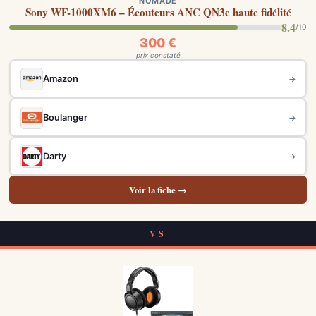
NOMADE
Sony WF-1000XM6 – Écouteurs ANC QN3e haute fidélité
8.4
/10
300 €
prix constaté
Amazon
→
Boulanger
→
Darty
→
Voir la fiche →
VS