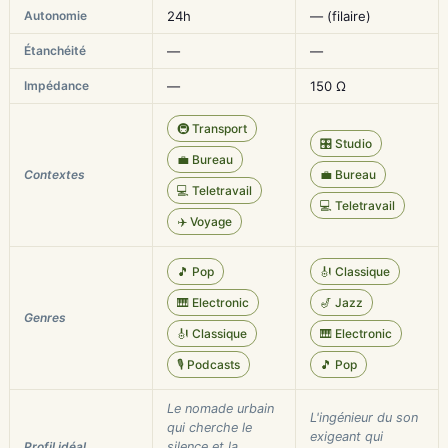
Autonomie
24h
— (filaire)
Étanchéité
—
—
Impédance
—
150 Ω
🚇 Transport
🎛️ Studio
💼 Bureau
Contextes
💼 Bureau
💻 Teletravail
💻 Teletravail
✈️ Voyage
🎵 Pop
🎻 Classique
🎹 Electronic
🎷 Jazz
Genres
🎻 Classique
🎹 Electronic
🎙️ Podcasts
🎵 Pop
Le nomade urbain
L'ingénieur du son
qui cherche le
exigeant qui
Profil idéal
silence et la