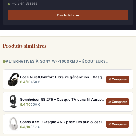
+0.8 en Basses
Voir la fiche →
Produits similaires
ALTERNATIVES À SONY WF-1000XM6 – ÉCOUTEURS…
Bose QuietComfort Ultra 2e génération – Casque ANC premium avec son immersif spatial et 30h d'autonomie
⚖ Comparer
8.4/10
450 €
Sennheiser RS 275 – Casque TV sans fil Auracast avec 50h d'autonomie
⚖ Comparer
8.4/10
250 €
Sonos Ace – Casque ANC premium audio lossless et Dolby Atmos
⚖ Comparer
8.3/10
350 €