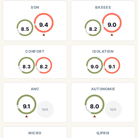
SON
BASSES
9.4
9.0
8.5
8.2
▲
▲
CONFORT
ISOLATION
8.3
8.2
9.0
9.1
ANC
AUTONOMIE
9.1
8.0
N/A
N/A
▲
▲
MICRO
Q/PRIX