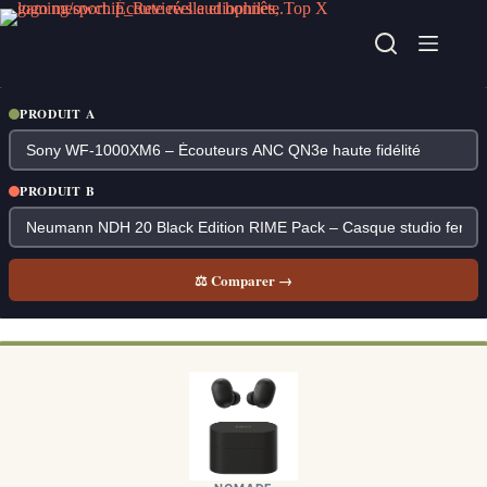
Passer
au
contenu
PRODUIT A
PRODUIT B
⚖ Comparer →