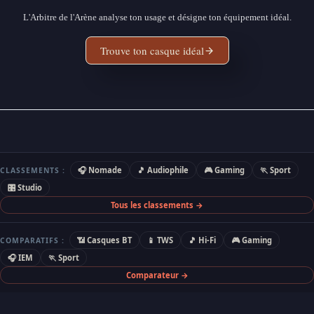
L'Arbitre de l'Arène analyse ton usage et désigne ton équipement idéal.
Trouve ton casque idéal
🎧 Nomade
🎵 Audiophile
🎮 Gaming
🏃 Sport
CLASSEMENTS :
🎛 Studio
Tous les classements →
📶 Casques BT
📱 TWS
🎵 Hi-Fi
🎮 Gaming
COMPARATIFS :
🎧 IEM
🏃 Sport
Comparateur →