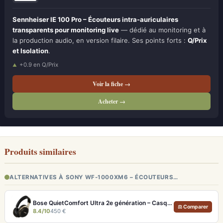
Sennheiser IE 100 Pro – Écouteurs intra-auriculaires
transparents pour monitoring live
— dédié au monitoring et à
la production audio, en version filaire. Ses points forts :
Q/Prix
et Isolation
.
+0.9 en Q/Prix
Voir la fiche →
Acheter →
Produits similaires
ALTERNATIVES À SONY WF-1000XM6 – ÉCOUTEURS…
Bose QuietComfort Ultra 2e génération – Casque ANC premium avec son immersif spatial et 30h d'autonomie
⚖ Comparer
8.4/10
450 €