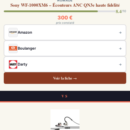
NOMADE
Sony WF-1000XM6 – Écouteurs ANC QN3e haute fidélité
8.4
/10
300 €
prix constaté
Amazon
→
Boulanger
→
Darty
→
Voir la fiche →
VS