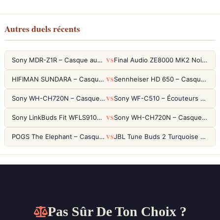
Autres duels récents
VS
Sony MDR-Z1R – Casque audiophile fermé haute résolution
Final Audio ZE8000 MK2 Noir – Écouteurs True Wireless audiophiles 8K Sound
VS
HIFIMAN SUNDARA – Casque Planar Magnetic Ouvert Over-Ear Audiophile
Sennheiser HD 650 – Casque audiophile ouvert pour l'écoute analytique
VS
Sony WH-CH720N – Casque ANC 35h, Ultra-léger (192g) avec Processeur V1
Sony WF-C510 – Écouteurs True Wireless compacts, autonomie 22h et multipoint
VS
Sony LinkBuds Fit WFLS910NW Blanc – Écouteurs Sport Ailes ANC
Sony WH-CH720N – Casque ANC 35h, Ultra-léger (192g) avec Processeur V1
VS
POGS The Elephant – Casque Filaire Enfants 85dB POGS-Safe™ (Éco-Responsable)
JBL Tune Buds 2 Turquoise – Écouteurs True Wireless avec ANC et autonomie 48h
Pas Sûr De Ton Choix ?