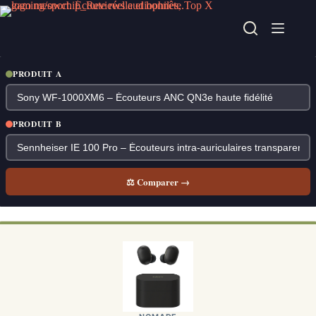
Passer
au
contenu
PRODUIT A
PRODUIT B
⚖ Comparer →