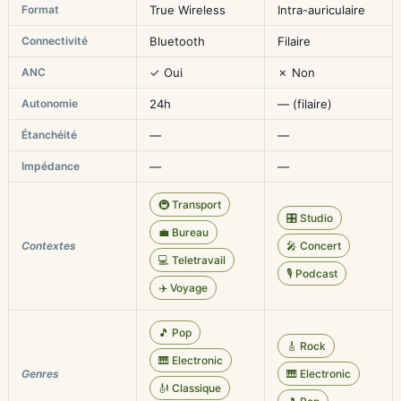
Format
True Wireless
Intra-auriculaire
Connectivité
Bluetooth
Filaire
ANC
✓ Oui
✗ Non
Autonomie
24h
— (filaire)
Étanchéité
—
—
Impédance
—
—
🚇 Transport
🎛️ Studio
💼 Bureau
Contextes
🎤 Concert
💻 Teletravail
🎙️ Podcast
✈️ Voyage
🎵 Pop
🎸 Rock
🎹 Electronic
Genres
🎹 Electronic
🎻 Classique