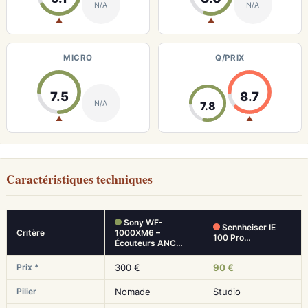
N/A
N/A
▲
▲
MICRO
Q/PRIX
7.5
8.7
N/A
7.8
▲
▲
Caractéristiques techniques
Sony WF-
Sennheiser IE
Critère
1000XM6 –
100 Pro…
Écouteurs ANC…
Prix *
300 €
90 €
Pilier
Nomade
Studio