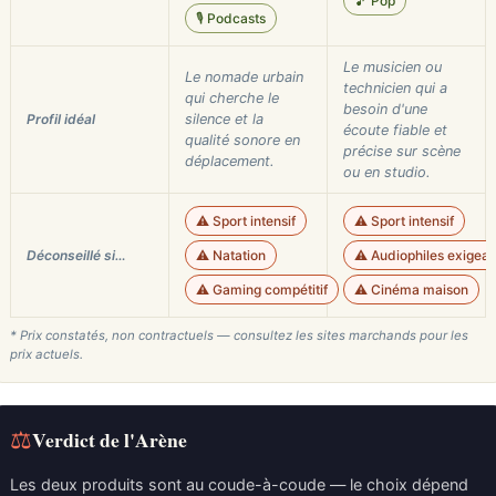
🎵 Pop
🎙️ Podcasts
Le musicien ou
Le nomade urbain
technicien qui a
qui cherche le
besoin d'une
Profil idéal
silence et la
écoute fiable et
qualité sonore en
précise sur scène
déplacement.
ou en studio.
⚠️ Sport intensif
⚠️ Sport intensif
Déconseillé si…
⚠️ Natation
⚠️ Audiophiles exigean
⚠️ Gaming compétitif
⚠️ Cinéma maison
* Prix constatés, non contractuels — consultez les sites marchands pour les
prix actuels.
⚖
Verdict de l'Arène
Les deux produits sont au coude-à-coude — le choix dépend