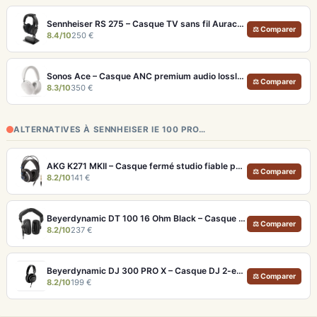
Sennheiser RS 275 – Casque TV sans fil Auracast avec 50h d'autonomie
⚖ Comparer
8.4/10
250 €
Sonos Ace – Casque ANC premium audio lossless et Dolby Atmos
⚖ Comparer
8.3/10
350 €
ALTERNATIVES À SENNHEISER IE 100 PRO…
AKG K271 MKII – Casque fermé studio fiable pour une écoute neutre
⚖ Comparer
8.2/10
141 €
Beyerdynamic DT 100 16 Ohm Black – Casque studio fermé pour monitoring précis
⚖ Comparer
8.2/10
237 €
Beyerdynamic DJ 300 PRO X – Casque DJ 2-en-1 pour club et studio
⚖ Comparer
8.2/10
199 €