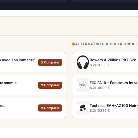
ALTERNATIVES À SIVGA ORIOLE
Bose QuietComfort Ultra 2e génération – Casque ANC premium avec son immersif spatial et 30h d'autonomie
Bowers & Wilkins PX7 S2e 
⚖ Comparer
8.2/10
330 €
autonomie
FiiO FA19 – Écouteurs intr
⚖ Comparer
8.2/10
990 €
mos
⚖ Comparer
8.2/10
255 €