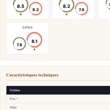
8.5
8.2
8.2
7.6
▲
▲
Q/PRIX
8.1
7.8
▲
Caractéristiques techniques
Critère
Prix *
Pilier