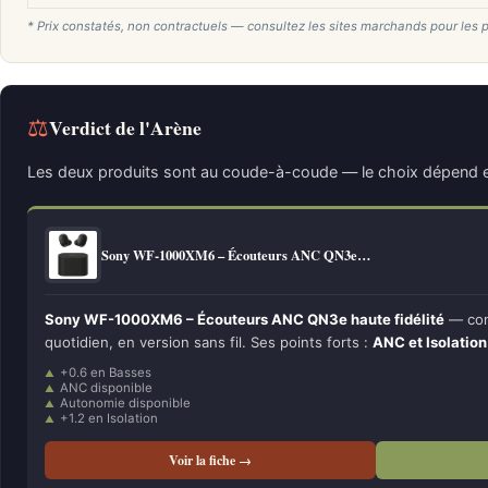
* Prix constatés, non contractuels — consultez les sites marchands pour les p
⚖
Verdict de l'Arène
Les deux produits sont au coude-à-coude — le choix dépend e
Sony WF-1000XM6 – Écouteurs ANC QN3e…
Sony WF-1000XM6 – Écouteurs ANC QN3e haute fidélité
— conç
quotidien, en version sans fil. Ses points forts :
ANC et Isolation
+0.6 en Basses
ANC disponible
Autonomie disponible
+1.2 en Isolation
Voir la fiche →