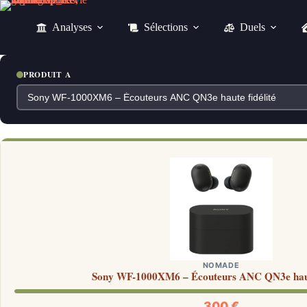
Passer
au
Analyses
Sélections
Duels
contenu
PRODUIT A
NOMADE
Sony WF-1000XM6 – Écouteurs ANC QN3e haute
300 €