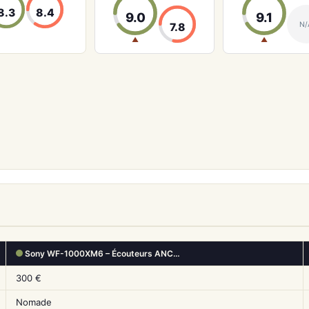
8.3
8.4
9.0
9.1
N/
7.8
▲
▲
Sony WF-1000XM6 – Écouteurs ANC…
300 €
Nomade