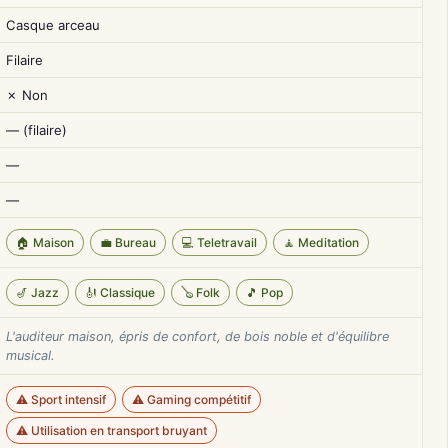
Casque arceau
Filaire
✗ Non
— (filaire)
—
—
🏠 Maison
💼 Bureau
💻 Teletravail
🧘 Meditation
🎷 Jazz
🎻 Classique
🪕 Folk
🎵 Pop
L'auditeur maison, épris de confort, de bois noble et d'équilibre
musical.
⚠️ Sport intensif
⚠️ Gaming compétitif
⚠️ Utilisation en transport bruyant