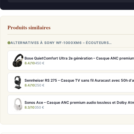
Produits similaires
ALTERNATIVES À SONY WF-1000XM6 – ÉCOUTEURS…
8.4/10
450 €
Sennheiser RS 275 – Casque TV sans fil Auracast avec 50h d'
8.4/10
250 €
Sonos Ace – Casque ANC premium audio lossless et Dolby At
8.3/10
350 €