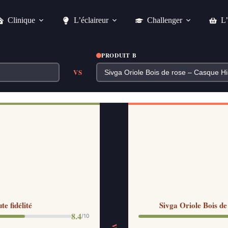
Clinique
L’éclaireur
Challenger
L’
PRODUIT B
VS
 fidélité
Sivga Oriole Bois de
8.4
/10