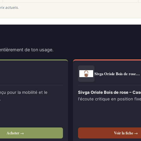
rix actuels.
ntièrement de ton usage.
Sivga Oriole Bois de rose…
u pour la mobilité et le
Sivga Oriole Bois de rose – Cas
.
l'écoute critique en position fixe
Acheter →
Voir la fiche →