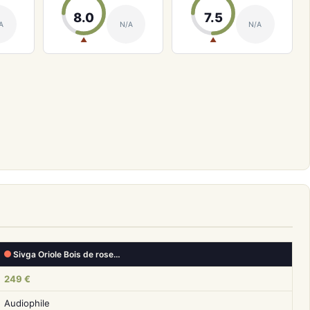
8.0
7.5
A
N/A
N/A
▲
▲
Sivga Oriole Bois de rose…
249 €
Audiophile