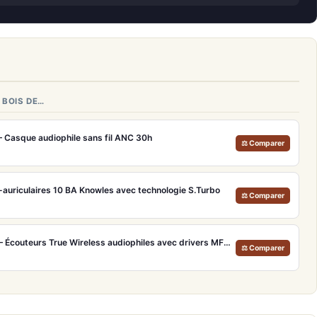
 BOIS DE…
– Casque audiophile sans fil ANC 30h
⚖ Comparer
a-auriculaires 10 BA Knowles avec technologie S.Turbo
⚖ Comparer
Technics EAH-AZ100 Noir – Écouteurs True Wireless audiophiles avec drivers MFD et autonomie 29h
⚖ Comparer