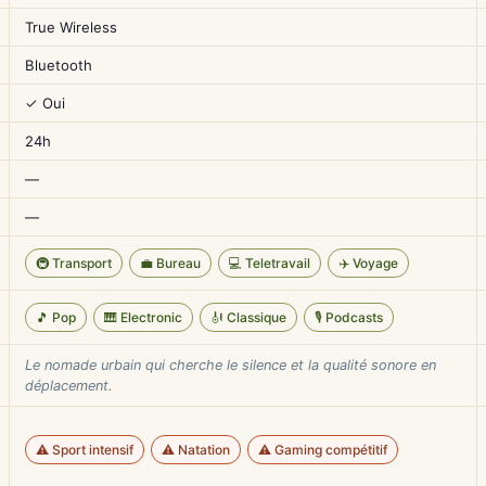
True Wireless
Bluetooth
✓ Oui
24h
—
—
🚇 Transport
💼 Bureau
💻 Teletravail
✈️ Voyage
🎵 Pop
🎹 Electronic
🎻 Classique
🎙️ Podcasts
Le nomade urbain qui cherche le silence et la qualité sonore en
déplacement.
⚠️ Sport intensif
⚠️ Natation
⚠️ Gaming compétitif