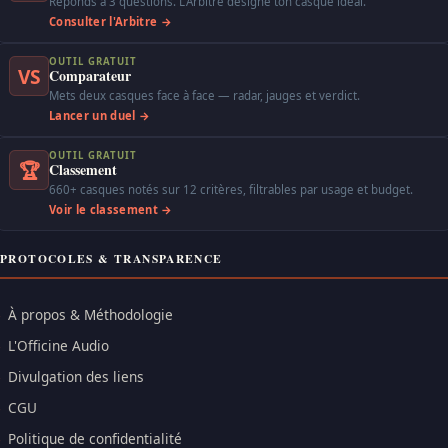
Réponds à 3 questions. L'Arbitre désigne ton casque idéal.
Consulter l'Arbitre →
OUTIL GRATUIT
VS
Comparateur
Mets deux casques face à face — radar, jauges et verdict.
Lancer un duel →
OUTIL GRATUIT
🏆
Classement
660+ casques notés sur 12 critères, filtrables par usage et budget.
Voir le classement →
PROTOCOLES & TRANSPARENCE
À propos & Méthodologie
L'Officine Audio
Divulgation des liens
CGU
Politique de confidentialité