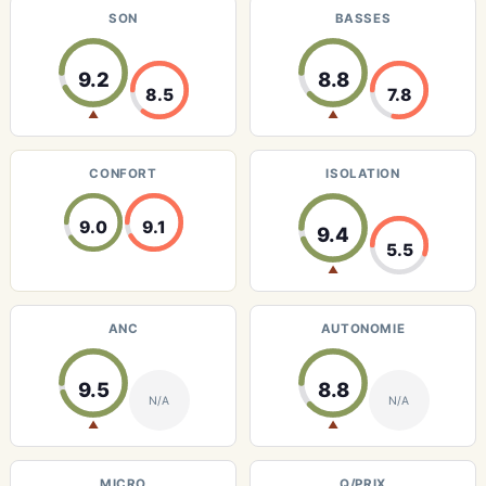
SON
BASSES
9.2
8.8
8.5
7.8
▲
▲
CONFORT
ISOLATION
9.0
9.1
9.4
5.5
▲
ANC
AUTONOMIE
9.5
8.8
N/A
N/A
▲
▲
MICRO
Q/PRIX