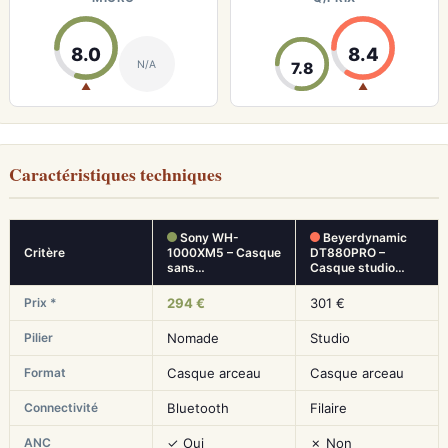
8.0
8.4
N/A
7.8
▲
▲
Caractéristiques techniques
Sony WH-
Beyerdynamic
Critère
1000XM5 – Casque
DT880PRO –
sans…
Casque studio…
Prix *
294 €
301 €
Pilier
Nomade
Studio
Format
Casque arceau
Casque arceau
Connectivité
Bluetooth
Filaire
ANC
✓ Oui
✗ Non