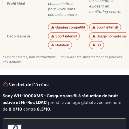
ou l'audiophile
Profil idéal
chasse le bruit
exigeant en
pour vivre dans
monitoring neutre.
une bulle sonore.
⚠️ Gaming compétitif
⚠️ Sport intensif
Déconseillé si…
⚠️ Sport intensif
⚠️ Usage nomade sans
⚠️ Natation
⚠️ DJ
* Prix constatés, non contractuels — consultez les sites marchands pour les
prix actuels.
⚖
Verdict de l'Arène
Sony WH-1000XM5 – Casque sans fil à réduction de bruit
active et Hi-Res LDAC
prend l'avantage global avec une note
de
8.9/10
contre
8.3/10
.