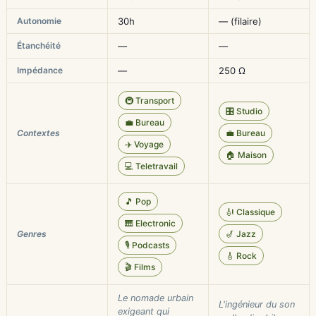
Autonomie
30h
— (filaire)
Étanchéité
—
—
Impédance
—
250 Ω
🚇 Transport
🎛️ Studio
💼 Bureau
Contextes
💼 Bureau
✈️ Voyage
🏠 Maison
💻 Teletravail
🎵 Pop
🎻 Classique
🎹 Electronic
Genres
🎷 Jazz
🎙️ Podcasts
🎸 Rock
🎬 Films
Le nomade urbain
L'ingénieur du son
exigeant qui