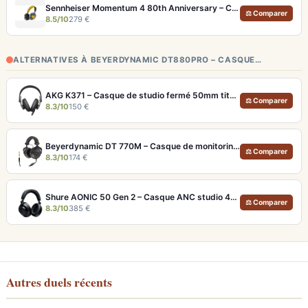
Sennheiser Momentum 4 80th Anniversary – Casque Bluetooth édition limitée 60h
⚖ Comparer
8.5/10
279 €
ALTERNATIVES À BEYERDYNAMIC DT880PRO – CASQUE…
AKG K371 – Casque de studio fermé 50mm titane, réponse 5Hz-50kHz
⚖ Comparer
8.3/10
150 €
Beyerdynamic DT 770M – Casque de monitoring fermé 80 Ohm pour studio
⚖ Comparer
8.3/10
174 €
Shure AONIC 50 Gen 2 – Casque ANC studio 40h et audio haute résolution USB
⚖ Comparer
8.3/10
385 €
Autres duels récents