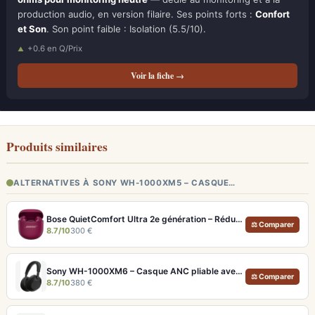
production audio, en version filaire. Ses points forts :
Confort
et Son
. Son point faible : Isolation (5.5/10).
+0.6 en Q/Prix
Voir la fiche →
Produits similaires
ALTERNATIVES À SONY WH-1000XM5 – CASQUE…
Bose QuietComfort Ultra 2e génération – Réduction de bruit absolue et qualité d'appel IA
⚖ Comparer
8.7/10
300 €
Sony WH-1000XM6 – Casque ANC pliable avec son amélioré et égaliseur réglable
⚖ Comparer
8.7/10
380 €