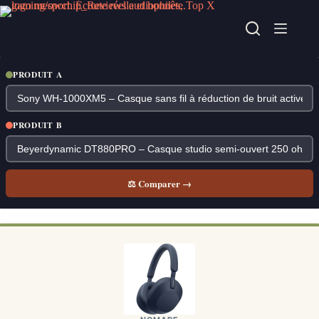
Passer
au
contenu
PRODUIT A
PRODUIT B
⚖ Comparer →