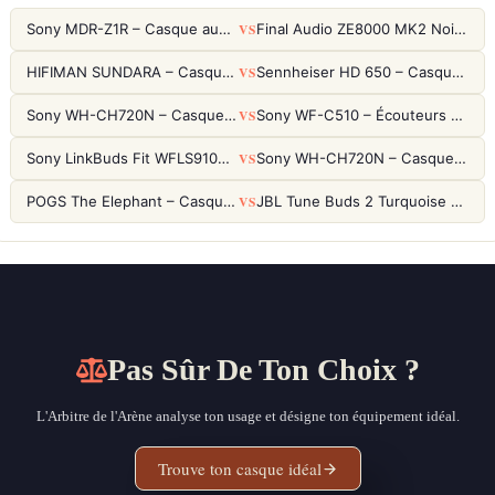
VS
Sony MDR-Z1R – Casque audiophile fermé haute résolution
Final Audio ZE8000 MK2 Noir – Écouteurs True Wireless audiophiles 8K Sound
VS
HIFIMAN SUNDARA – Casque Planar Magnetic Ouvert Over-Ear Audiophile
Sennheiser HD 650 – Casque audiophile ouvert pour l'écoute analytique
VS
Sony WH-CH720N – Casque ANC 35h, Ultra-léger (192g) avec Processeur V1
Sony WF-C510 – Écouteurs True Wireless compacts, autonomie 22h et multipoint
VS
Sony LinkBuds Fit WFLS910NW Blanc – Écouteurs Sport Ailes ANC
Sony WH-CH720N – Casque ANC 35h, Ultra-léger (192g) avec Processeur V1
VS
POGS The Elephant – Casque Filaire Enfants 85dB POGS-Safe™ (Éco-Responsable)
JBL Tune Buds 2 Turquoise – Écouteurs True Wireless avec ANC et autonomie 48h
Pas Sûr De Ton Choix ?
L'Arbitre de l'Arène analyse ton usage et désigne ton équipement idéal.
Trouve ton casque idéal