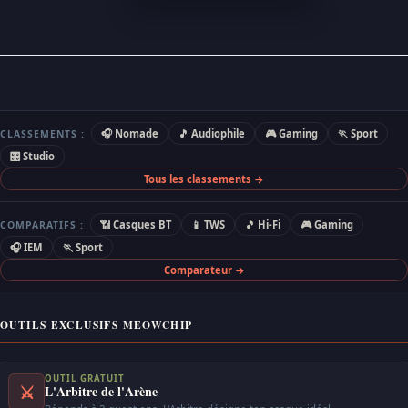
🎧 Nomade
🎵 Audiophile
🎮 Gaming
🏃 Sport
CLASSEMENTS :
🎛 Studio
Tous les classements →
📶 Casques BT
📱 TWS
🎵 Hi-Fi
🎮 Gaming
COMPARATIFS :
🎧 IEM
🏃 Sport
Comparateur →
OUTILS EXCLUSIFS MEOWCHIP
OUTIL GRATUIT
⚔
L'Arbitre de l'Arène