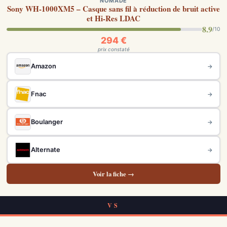
NOMADE
Sony WH-1000XM5 – Casque sans fil à réduction de bruit active
et Hi-Res LDAC
8.9
/10
294 €
prix constaté
Amazon
→
Fnac
→
Boulanger
→
Alternate
→
Voir la fiche →
VS