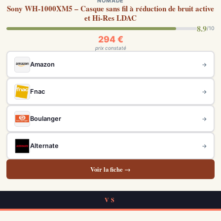
NOMADE
Sony WH-1000XM5 – Casque sans fil à réduction de bruit active
et Hi-Res LDAC
8.9
/10
294 €
prix constaté
Amazon
→
Fnac
→
Boulanger
→
Alternate
→
Voir la fiche →
VS