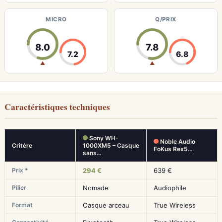
MICRO
Q/PRIX
8.0
7.8
7.2
6.8
▲
▲
Caractéristiques techniques
Sony WH-
Noble Audio
Critère
1000XM5 – Casque
FoKus Rex5…
sans…
Prix *
294 €
639 €
Pilier
Nomade
Audiophile
Format
Casque arceau
True Wireless