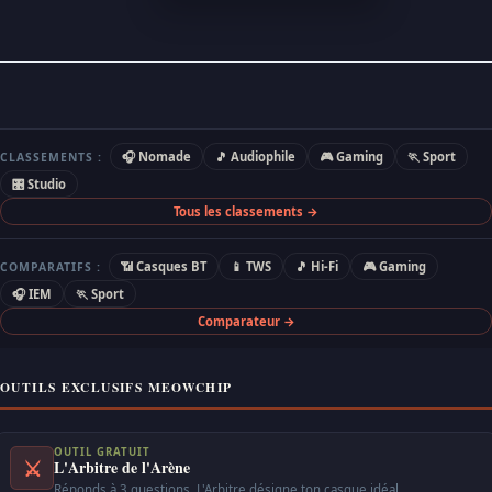
🎧 Nomade
🎵 Audiophile
🎮 Gaming
🏃 Sport
CLASSEMENTS :
🎛 Studio
Tous les classements →
📶 Casques BT
📱 TWS
🎵 Hi-Fi
🎮 Gaming
COMPARATIFS :
🎧 IEM
🏃 Sport
Comparateur →
OUTILS EXCLUSIFS MEOWCHIP
OUTIL GRATUIT
⚔
L'Arbitre de l'Arène
Réponds à 3 questions. L'Arbitre désigne ton casque idéal.