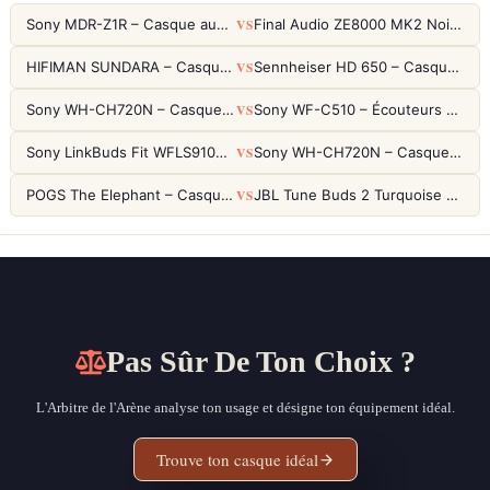
VS
Sony MDR-Z1R – Casque audiophile fermé haute résolution
Final Audio ZE8000 MK2 Noir – Écouteurs True Wireless audiophiles 8K Sound
VS
HIFIMAN SUNDARA – Casque Planar Magnetic Ouvert Over-Ear Audiophile
Sennheiser HD 650 – Casque audiophile ouvert pour l'écoute analytique
VS
Sony WH-CH720N – Casque ANC 35h, Ultra-léger (192g) avec Processeur V1
Sony WF-C510 – Écouteurs True Wireless compacts, autonomie 22h et multipoint
VS
Sony LinkBuds Fit WFLS910NW Blanc – Écouteurs Sport Ailes ANC
Sony WH-CH720N – Casque ANC 35h, Ultra-léger (192g) avec Processeur V1
VS
POGS The Elephant – Casque Filaire Enfants 85dB POGS-Safe™ (Éco-Responsable)
JBL Tune Buds 2 Turquoise – Écouteurs True Wireless avec ANC et autonomie 48h
Pas Sûr De Ton Choix ?
L'Arbitre de l'Arène analyse ton usage et désigne ton équipement idéal.
Trouve ton casque idéal