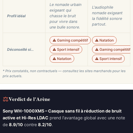
Le nomade urbain
L'audiophile
exigeant qui
nomade exigeant
Profil idéal
chasse le bruit
la fidélité sonore
pour vivre dans
partout.
une bulle sonore.
⚠️ Gaming compétitif
⚠️ Natation
Déconseillé si…
⚠️ Sport intensif
⚠️ Gaming compétitif
⚠️ Natation
⚠️ Sport intensif
* Prix constatés, non contractuels — consultez les sites marchands pour les
prix actuels.
⚖
Verdict de l'Arène
Sony WH-1000XM5 – Casque sans fil à réduction de bruit
active et Hi-Res LDAC
prend l'avantage global avec une note
de
8.9/10
contre
8.2/10
.