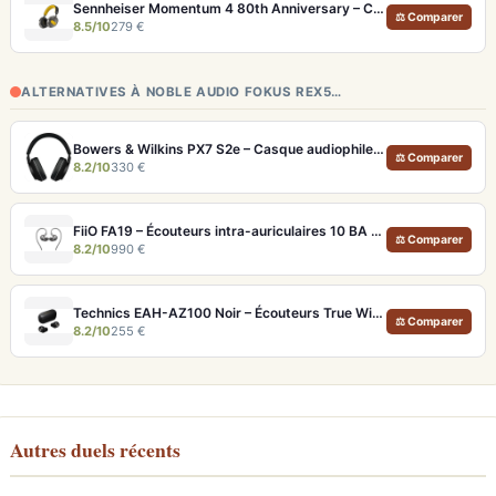
Sennheiser Momentum 4 80th Anniversary – Casque Bluetooth édition limitée 60h
⚖ Comparer
8.5/10
279 €
ALTERNATIVES À NOBLE AUDIO FOKUS REX5…
Bowers & Wilkins PX7 S2e – Casque audiophile sans fil ANC 30h
⚖ Comparer
8.2/10
330 €
FiiO FA19 – Écouteurs intra-auriculaires 10 BA Knowles avec technologie S.Turbo
⚖ Comparer
8.2/10
990 €
Technics EAH-AZ100 Noir – Écouteurs True Wireless audiophiles avec drivers MFD et autonomie 29h
⚖ Comparer
8.2/10
255 €
Autres duels récents