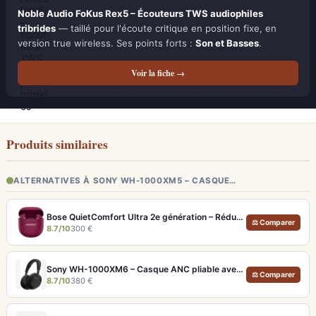
Noble Audio FoKus Rex5 – Écouteurs TWS audiophiles
tribrides
— taillé pour l'écoute critique en position fixe, en
version true wireless. Ses points forts :
Son et Basses
.
Voir la fiche →
Produits similaires
ALTERNATIVES À SONY WH-1000XM5 – CASQUE…
Bose QuietComfort Ultra 2e génération – Réduction de bruit absolue et qualité d'appel IA
⚖ Comparer
8.7/10
300 €
Sony WH-1000XM6 – Casque ANC pliable avec son amélioré et égaliseur réglable
⚖ Comparer
8.7/10
380 €