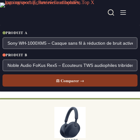
Passer
au
contenu
PRODUIT A
PRODUIT B
⚖ Comparer →