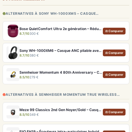
ALTERNATIVES À SONY WH-1000XM5 – CASQUE…
Bose QuietComfort Ultra 2e génération – Réduction de bruit absolue et qualité d'appel IA
⚖ Comparer
8.7/10
300 €
Sony WH-1000XM6 – Casque ANC pliable avec son amélioré et égaliseur réglable
⚖ Comparer
8.7/10
380 €
Sennheiser Momentum 4 80th Anniversary – Casque Bluetooth édition limitée 60h
⚖ Comparer
8.5/10
279 €
ALTERNATIVES À SENNHEISER MOMENTUM TRUE WIRELESS…
Meze 99 Classics 2nd Gen Noyer/Gold – Casque Hi-Fi bois artisanal et son balancé
⚖ Comparer
8.5/10
349 €
FiiO FH19 – Écouteurs intra-auriculaires hybrides 8 drivers avec filtres interchangeables