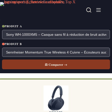
Passer
au
contenu
PRODUIT A
PRODUIT B
⚖ Comparer →