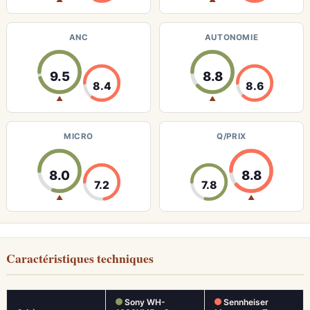
ANC
AUTONOMIE
9.5
8.8
8.4
8.6
▲
▲
MICRO
Q/PRIX
8.0
8.8
7.2
7.8
▲
▲
Caractéristiques techniques
Sony WH-
Sennheiser