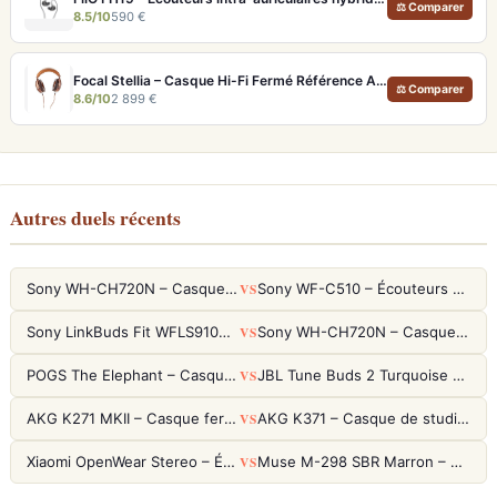
⚖ Comparer
8.5/10
590 €
Focal Stellia – Casque Hi-Fi Fermé Référence Audiophile Portable
⚖ Comparer
8.6/10
2 899 €
Autres duels récents
VS
Sony WH-CH720N – Casque ANC 35h, Ultra-léger (192g) avec Processeur V1
Sony WF-C510 – Écouteurs True Wireless compacts, autonomie 22h et multipoint
VS
Sony LinkBuds Fit WFLS910NW Blanc – Écouteurs Sport Ailes ANC
Sony WH-CH720N – Casque ANC 35h, Ultra-léger (192g) avec Processeur V1
VS
POGS The Elephant – Casque Filaire Enfants 85dB POGS-Safe™ (Éco-Responsable)
JBL Tune Buds 2 Turquoise – Écouteurs True Wireless avec ANC et autonomie 48h
VS
AKG K271 MKII – Casque fermé studio fiable pour une écoute neutre
AKG K371 – Casque de studio fermé 50mm titane, réponse 5Hz-50kHz
VS
Xiaomi OpenWear Stereo – Écouteurs Open-Ear Hi-Res avec réduction de fuite sonore
Muse M-298 SBR Marron – Casque Bluetooth ANC avec 66h d'autonomie