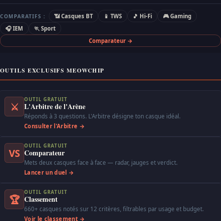
📶 Casques BT
📱 TWS
🎵 Hi-Fi
🎮 Gaming
COMPARATIFS :
🎧 IEM
🏃 Sport
Comparateur →
OUTILS EXCLUSIFS MEOWCHIP
OUTIL GRATUIT
⚔
L'Arbitre de l'Arène
Réponds à 3 questions. L'Arbitre désigne ton casque idéal.
Consulter l'Arbitre →
OUTIL GRATUIT
VS
Comparateur
Mets deux casques face à face — radar, jauges et verdict.
Lancer un duel →
OUTIL GRATUIT
🏆
Classement
660+ casques notés sur 12 critères, filtrables par usage et budget.
Voir le classement →