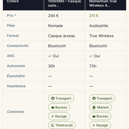
Critère
1000XM5 – Casque
Momentum True
sans…
Wireless 4…
Prix *
294 €
211 €
Pilier
Nomade
Audiophile
Format
Casque arceau
True Wireless
Connectivité
Bluetooth
Bluetooth
ANC
✓ Oui
✓ Oui
Autonomie
30h
7.5h
Étanchéité
—
—
Impédance
—
—
🚇 Transport
🚇 Transport
💼 Bureau
🏠 Maison
Contextes
✈️ Voyage
💼 Bureau
💻 Teletravail
✈️ Voyage