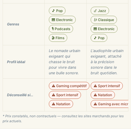
🎵 Pop
🎷 Jazz
🎹 Electronic
🎻 Classique
Genres
🎙️ Podcasts
🎹 Electronic
🎬 Films
🎵 Pop
Le nomade urbain
L'audiophile urbain
exigeant qui
exigeant, attaché
Profil idéal
chasse le bruit
à la précision
pour vivre dans
sonore dans le
une bulle sonore.
bruit quotidien.
⚠️ Gaming compétitif
⚠️ Sport intensif
Déconseillé si…
⚠️ Sport intensif
⚠️ Natation
⚠️ Natation
⚠️ Gaming avec micro
* Prix constatés, non contractuels — consultez les sites marchands pour les
prix actuels.