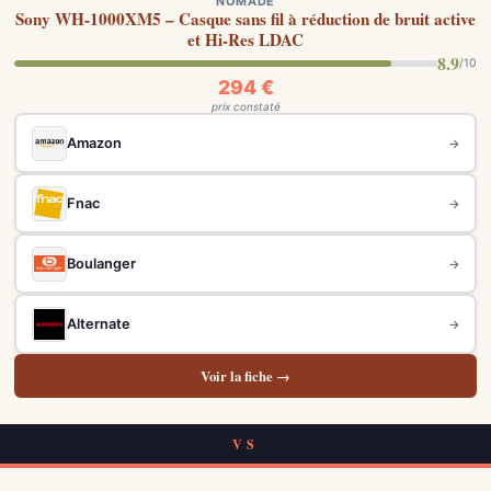
NOMADE
Sony WH-1000XM5 – Casque sans fil à réduction de bruit active
et Hi-Res LDAC
8.9
/10
294 €
prix constaté
Amazon
→
Fnac
→
Boulanger
→
Alternate
→
Voir la fiche →
VS