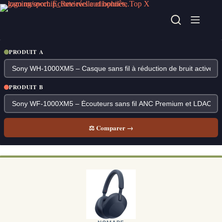
Passer
au
contenu
PRODUIT A
PRODUIT B
⚖ Comparer →