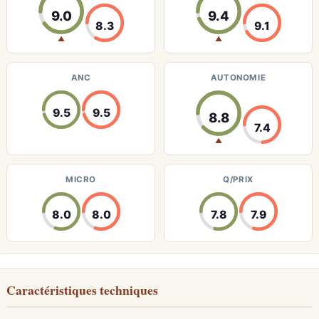
9.0
9.4
8.3
9.1
▲
▲
ANC
AUTONOMIE
9.5
9.5
8.8
7.4
▲
MICRO
Q/PRIX
8.0
8.0
7.8
7.9
Caractéristiques techniques