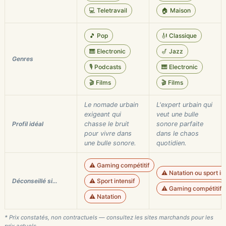
💻 Teletravail
🏠 Maison
🎵 Pop
🎻 Classique
🎹 Electronic
🎷 Jazz
Genres
🎙️ Podcasts
🎹 Electronic
🎬 Films
🎬 Films
Le nomade urbain
L'expert urbain qui
exigeant qui
veut une bulle
Profil idéal
chasse le bruit
sonore parfaite
pour vivre dans
dans le chaos
une bulle sonore.
quotidien.
⚠️ Gaming compétitif
⚠️ Natation ou sport in
Déconseillé si…
⚠️ Sport intensif
⚠️ Gaming compétitif
⚠️ Natation
* Prix constatés, non contractuels — consultez les sites marchands pour les