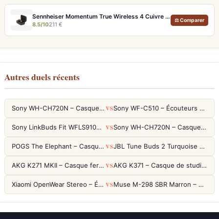
Sennheiser Momentum True Wireless 4 Cuivre – Écouteurs audiophiles aptX Lossless et ANC adaptatif
⚖ Comparer
8.5/10
211 €
Autres duels récents
VS
Sony WH-CH720N – Casque ANC 35h, Ultra-léger (192g) avec Processeur V1
Sony WF-C510 – Écouteurs True Wireless compacts, autonomie 22h et multipoint
VS
Sony LinkBuds Fit WFLS910NW Blanc – Écouteurs Sport Ailes ANC
Sony WH-CH720N – Casque ANC 35h, Ultra-léger (192g) avec Processeur V1
VS
POGS The Elephant – Casque Filaire Enfants 85dB POGS-Safe™ (Éco-Responsable)
JBL Tune Buds 2 Turquoise – Écouteurs True Wireless avec ANC et autonomie 48h
VS
AKG K271 MKII – Casque fermé studio fiable pour une écoute neutre
AKG K371 – Casque de studio fermé 50mm titane, réponse 5Hz-50kHz
VS
Xiaomi OpenWear Stereo – Écouteurs Open-Ear Hi-Res avec réduction de fuite sonore
Muse M-298 SBR Marron – Casque Bluetooth ANC avec 66h d'autonomie