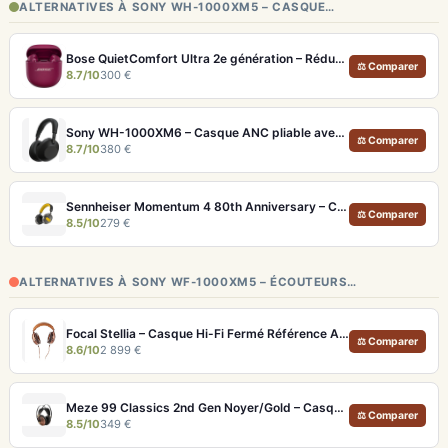
ALTERNATIVES À SONY WH-1000XM5 – CASQUE…
Bose QuietComfort Ultra 2e génération – Réduction de bruit absolue et qualité d'appel IA
⚖ Comparer
8.7/10
300 €
Sony WH-1000XM6 – Casque ANC pliable avec son amélioré et égaliseur réglable
⚖ Comparer
8.7/10
380 €
Sennheiser Momentum 4 80th Anniversary – Casque Bluetooth édition limitée 60h
⚖ Comparer
8.5/10
279 €
ALTERNATIVES À SONY WF-1000XM5 – ÉCOUTEURS…
Focal Stellia – Casque Hi-Fi Fermé Référence Audiophile Portable
⚖ Comparer
8.6/10
2 899 €
Meze 99 Classics 2nd Gen Noyer/Gold – Casque Hi-Fi bois artisanal et son balancé
⚖ Comparer
8.5/10
349 €