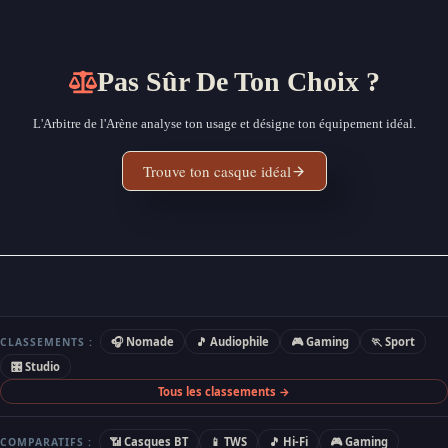
Pas Sûr De Ton Choix ?
L'Arbitre de l'Arène analyse ton usage et désigne ton équipement idéal.
Trouve ton casque idéal
🎧 Nomade
🎵 Audiophile
🎮 Gaming
🏃 Sport
CLASSEMENTS :
🎛 Studio
Tous les classements →
📶 Casques BT
📱 TWS
🎵 Hi-Fi
🎮 Gaming
COMPARATIFS :