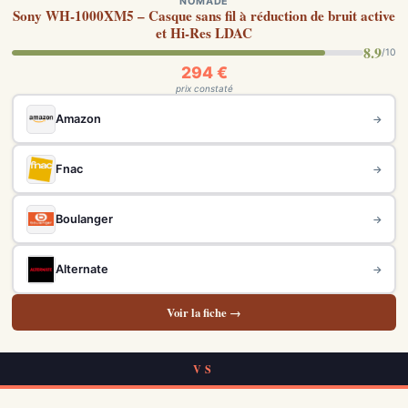
NOMADE
Sony WH-1000XM5 – Casque sans fil à réduction de bruit active
et Hi-Res LDAC
8.9
/10
294 €
prix constaté
Amazon
→
Fnac
→
Boulanger
→
Alternate
→
Voir la fiche →
VS