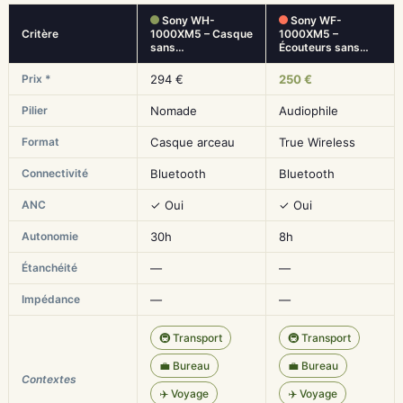
Sony WH-
Sony WF-
Critère
1000XM5 – Casque
1000XM5 –
sans…
Écouteurs sans…
Prix *
294 €
250 €
Pilier
Nomade
Audiophile
Format
Casque arceau
True Wireless
Connectivité
Bluetooth
Bluetooth
ANC
✓ Oui
✓ Oui
Autonomie
30h
8h
Étanchéité
—
—
Impédance
—
—
🚇 Transport
🚇 Transport
💼 Bureau
💼 Bureau
Contextes
✈️ Voyage
✈️ Voyage