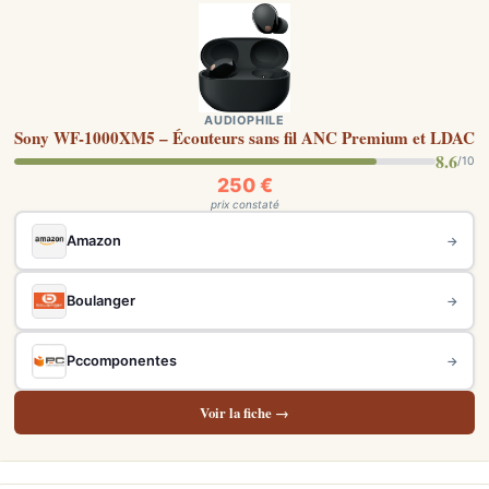
AUDIOPHILE
Sony WF-1000XM5 – Écouteurs sans fil ANC Premium et LDAC
8.6
/10
250 €
prix constaté
Amazon
→
Boulanger
→
Pccomponentes
→
Voir la fiche →