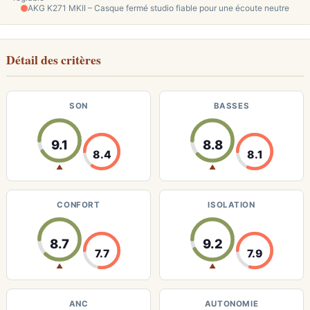
AKG K271 MKII – Casque fermé studio fiable pour une écoute neutre
Détail des critères
SON
BASSES
9.1
8.8
8.4
8.1
▲
▲
CONFORT
ISOLATION
8.7
9.2
7.7
7.9
▲
▲
ANC
AUTONOMIE