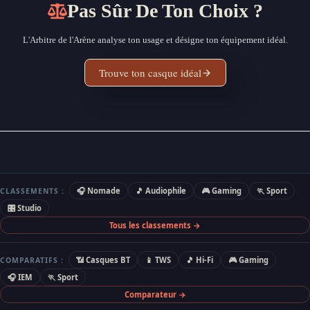
Pas Sûr De Ton Choix ?
L'Arbitre de l'Arène analyse ton usage et désigne ton équipement idéal.
Trouve ton casque idéal
🎧 Nomade
🎵 Audiophile
🎮 Gaming
🏃 Sport
CLASSEMENTS :
🎛 Studio
Tous les classements →
📶 Casques BT
📱 TWS
🎵 Hi-Fi
🎮 Gaming
COMPARATIFS :
🎧 IEM
🏃 Sport
Comparateur →