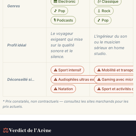
🎹 Electronic
🎻 Classique
Genres
🎵 Pop
🎸 Rock
🎙️ Podcasts
🎵 Pop
Le voyageur
L'ingénieur du son
exigeant qui mise
ou le musicien
Profil idéal
sur la qualité
sérieux en home
sonore et le
studio.
silence.
⚠️ Sport intensif
⚠️ Mobilité et transpor
Déconseillé si…
⚠️ Audiophiles ultras exigeants
⚠️ Gaming avec micro
⚠️ Natation
⚠️ Sport et activités o
* Prix constatés, non contractuels — consultez les sites marchands pour les
prix actuels.
⚖
Verdict de l'Arène