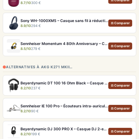
⚖ Comparer
8.7/10
300 €
Sony WH-1000XM5 – Casque sans fil à réduction de bruit active et Hi-Res LDAC
⚖ Comparer
8.9/10
294 €
Sennheiser Momentum 4 80th Anniversary – Casque Bluetooth édition limitée 60h
⚖ Comparer
8.5/10
279 €
ALTERNATIVES À AKG K271 MKII…
Beyerdynamic DT 100 16 Ohm Black – Casque studio fermé pour monitoring précis
⚖ Comparer
8.2/10
237 €
Sennheiser IE 100 Pro – Écouteurs intra-auriculaires transparents pour monitoring live
⚖ Comparer
8.2/10
90 €
Beyerdynamic DJ 300 PRO X – Casque DJ 2-en-1 pour club et studio
⚖ Comparer
8.2/10
199 €