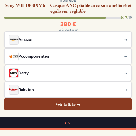
NOMADE
Sony WH-1000XM6 – Casque ANC pliable avec son amélioré et
égaliseur réglable
8.7
/10
380 €
prix constaté
Amazon
→
Pccomponentes
→
Darty
→
Rakuten
→
Voir la fiche →
VS