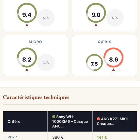
9.4
9.0
N/A
N/A
▲
▲
MICRO
Q/PRIX
8.2
8.6
N/A
7.5
▲
▲
Caractéristiques techniques
Sony WH-
AKG K271 MKII –
Critère
1000XM6 – Casque
Casque…
ANC…
Prix *
380 €
141 €