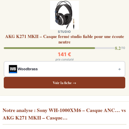
STUDIO
AKG K271 MKII – Casque fermé studio fiable pour une écoute
neutre
8.2
/10
141 €
prix constaté
Woodbrass
→
Voir la fiche →
Notre analyse : Sony WH-1000XM6 – Casque ANC… vs
AKG K271 MKII – Casque…