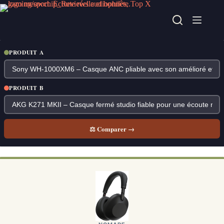
Passer
au
contenu
PRODUIT A
PRODUIT B
⚖ Comparer →