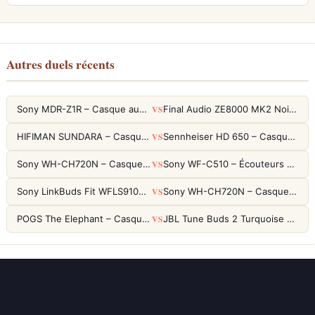
Autres duels récents
VS
Sony MDR-Z1R – Casque audiophile fermé haute résolution
Final Audio ZE8000 MK2 Noir – Écouteurs True Wireless audiophiles 8K Sound
VS
HIFIMAN SUNDARA – Casque Planar Magnetic Ouvert Over-Ear Audiophile
Sennheiser HD 650 – Casque audiophile ouvert pour l'écoute analytique
VS
Sony WH-CH720N – Casque ANC 35h, Ultra-léger (192g) avec Processeur V1
Sony WF-C510 – Écouteurs True Wireless compacts, autonomie 22h et multipoint
VS
Sony LinkBuds Fit WFLS910NW Blanc – Écouteurs Sport Ailes ANC
Sony WH-CH720N – Casque ANC 35h, Ultra-léger (192g) avec Processeur V1
VS
POGS The Elephant – Casque Filaire Enfants 85dB POGS-Safe™ (Éco-Responsable)
JBL Tune Buds 2 Turquoise – Écouteurs True Wireless avec ANC et autonomie 48h