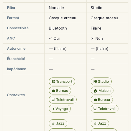
Pilier
Nomade
Studio
Format
Casque arceau
Casque arceau
Connectivité
Bluetooth
Filaire
ANC
✓ Oui
✗ Non
Autonomie
— (filaire)
— (filaire)
Étanchéité
—
—
Impédance
—
—
🚇 Transport
🎛️ Studio
💼 Bureau
🏠 Maison
Contextes
💻 Teletravail
💼 Bureau
✈️ Voyage
💻 Teletravail
🎷 Jazz
🎷 Jazz