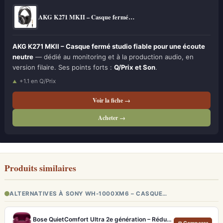
AKG K271 MKII – Casque fermé…
AKG K271 MKII – Casque fermé studio fiable pour une écoute
neutre
— dédié au monitoring et à la production audio, en
version filaire. Ses points forts :
Q/Prix et Son
.
+1.1 en Q/Prix
Voir la fiche →
Acheter →
Produits similaires
ALTERNATIVES À SONY WH-1000XM6 – CASQUE…
Bose QuietComfort Ultra 2e génération – Réduction de bruit absolue et qualité d'appel IA