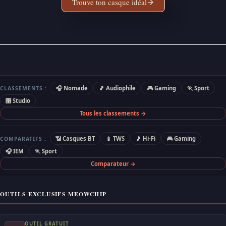
Trouve ton casque idéal
🎧 Nomade
🎵 Audiophile
🎮 Gaming
🏃 Sport
CLASSEMENTS :
🎛 Studio
Tous les classements →
📶 Casques BT
📱 TWS
🎵 Hi-Fi
🎮 Gaming
COMPARATIFS :
🎧 IEM
🏃 Sport
Comparateur →
OUTILS EXCLUSIFS MEOWCHIP
OUTIL GRATUIT