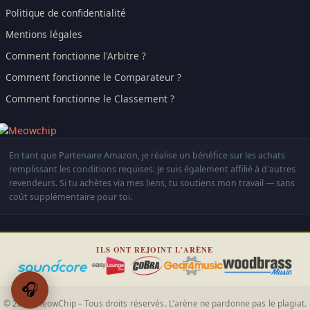
Politique de confidentialité
Mentions légales
Comment fonctionne l'Arbitre ?
Comment fonctionne le Comparateur ?
Comment fonctionne le Classement ?
En tant que Partenaire Amazon, je réalise un bénéfice sur les achats
remplissant les conditions requises. Je suis également affilié à d'autres
revendeurs. Si tu achètes via mes liens, tu soutiens mon travail — sans
coût supplémentaire pour toi.
ILS ONT REJOINT L'ARÈNE
🎧
© 2026 MeowChip – Tous droits réservés. L'arène ne pardonne pas le plagiat.