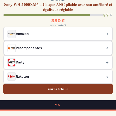
NOMADE
Sony WH-1000XM6 – Casque ANC pliable avec son amélioré et
égaliseur réglable
8.7
/10
380 €
prix constaté
Amazon
→
Pccomponentes
→
Darty
→
Rakuten
→
Voir la fiche →
VS