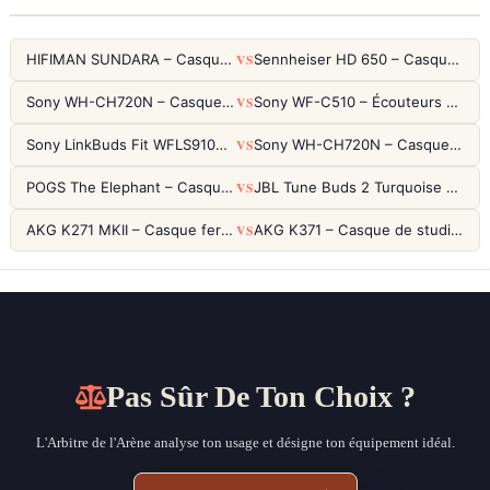
VS
HIFIMAN SUNDARA – Casque Planar Magnetic Ouvert Over-Ear Audiophile
Sennheiser HD 650 – Casque audiophile ouvert pour l'écoute analytique
VS
Sony WH-CH720N – Casque ANC 35h, Ultra-léger (192g) avec Processeur V1
Sony WF-C510 – Écouteurs True Wireless compacts, autonomie 22h et multipoint
VS
Sony LinkBuds Fit WFLS910NW Blanc – Écouteurs Sport Ailes ANC
Sony WH-CH720N – Casque ANC 35h, Ultra-léger (192g) avec Processeur V1
VS
POGS The Elephant – Casque Filaire Enfants 85dB POGS-Safe™ (Éco-Responsable)
JBL Tune Buds 2 Turquoise – Écouteurs True Wireless avec ANC et autonomie 48h
VS
AKG K271 MKII – Casque fermé studio fiable pour une écoute neutre
AKG K371 – Casque de studio fermé 50mm titane, réponse 5Hz-50kHz
Pas Sûr De Ton Choix ?
L'Arbitre de l'Arène analyse ton usage et désigne ton équipement idéal.