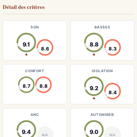
Détail des critères
SON
BASSES
9.1
8.8
8.6
8.3
▲
▲
CONFORT
ISOLATION
8.7
8.8
9.2
8.4
▲
ANC
AUTONOMIE
9.4
9.0
N/A
N/A