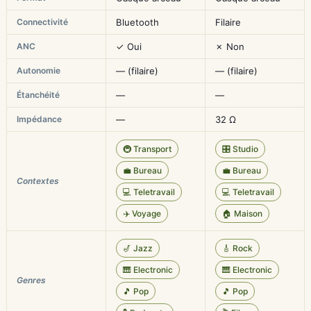
Connectivité
Bluetooth
Filaire
ANC
✓ Oui
✗ Non
Autonomie
— (filaire)
— (filaire)
Étanchéité
—
—
Impédance
—
32 Ω
🚇 Transport
🎛️ Studio
💼 Bureau
💼 Bureau
Contextes
💻 Teletravail
💻 Teletravail
✈️ Voyage
🏠 Maison
🎷 Jazz
🎸 Rock
🎹 Electronic
🎹 Electronic
Genres
🎵 Pop
🎵 Pop