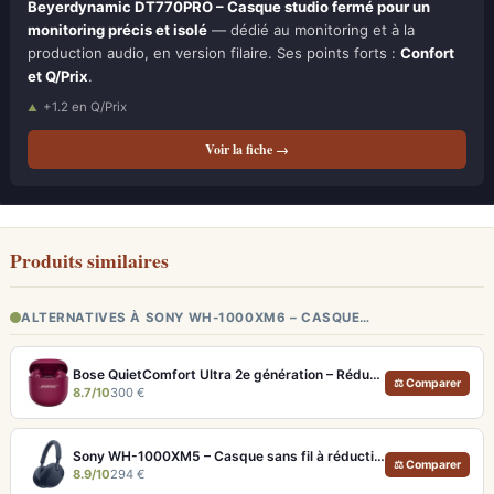
Beyerdynamic DT770PRO – Casque studio fermé pour un
monitoring précis et isolé
— dédié au monitoring et à la
production audio, en version filaire. Ses points forts :
Confort
et Q/Prix
.
+1.2 en Q/Prix
Voir la fiche →
Produits similaires
ALTERNATIVES À SONY WH-1000XM6 – CASQUE…
Bose QuietComfort Ultra 2e génération – Réduction de bruit absolue et qualité d'appel IA
⚖ Comparer
8.7/10
300 €
Sony WH-1000XM5 – Casque sans fil à réduction de bruit active et Hi-Res LDAC
⚖ Comparer
8.9/10
294 €