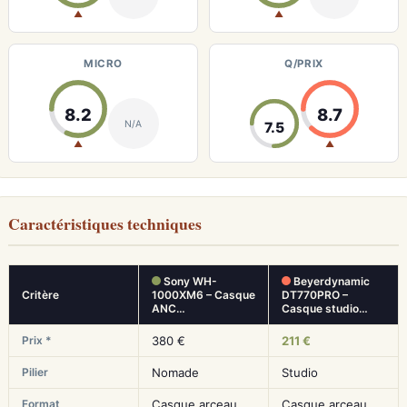
▲
▲
MICRO
Q/PRIX
8.2
8.7
N/A
7.5
▲
▲
Caractéristiques techniques
Sony WH-
Beyerdynamic
Critère
1000XM6 – Casque
DT770PRO –
ANC…
Casque studio…
Prix *
380 €
211 €
Pilier
Nomade
Studio
Format
Casque arceau
Casque arceau