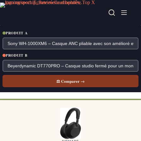
Passer
au
contenu
PRODUIT A
PRODUIT B
⚖ Comparer →