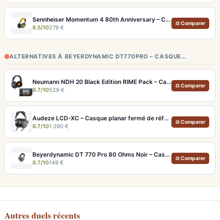
Sennheiser Momentum 4 80th Anniversary – Casque Bluetooth édition limitée 60h
⚖ Comparer
8.5/10
279 €
ALTERNATIVES À BEYERDYNAMIC DT770PRO – CASQUE…
Neumann NDH 20 Black Edition RIME Pack – Casque studio fermé pour monitoring pro et immersion binaurale
⚖ Comparer
8.7/10
529 €
Audeze LCD-XC – Casque planar fermé de référence pour studio et audiophile
⚖ Comparer
8.7/10
1 390 €
Beyerdynamic DT 770 Pro 80 Ohms Noir – Casque studio fermé pour monitoring précis
⚖ Comparer
8.7/10
149 €
Autres duels récents