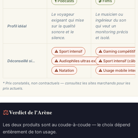
🎙️ Podcasts
🎬 Films
Le voyageur
Le musicien ou
exigeant qui mise
ingénieur du son
Profil idéal
sur la qualité
qui veut un
sonore et le
monitoring précis
silence.
et isolé.
⚠️ Sport intensif
⚠️ Gaming compétitif 
Déconseillé si…
⚠️ Audiophiles ultras exigeants
⚠️ Sport intensif (câbl
⚠️ Natation
⚠️ Usage mobile inte
* Prix constatés, non contractuels — consultez les sites marchands pour les
prix actuels.
⚖
Verdict de l'Arène
Les deux produits sont au coude-à-coude — le choix dépend
entièrement de ton usage.