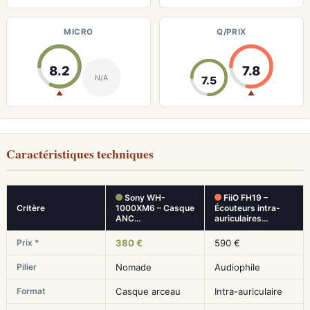
MICRO
Q/PRIX
8.2
7.8
N/A
7.5
▲
▲
Caractéristiques techniques
Sony WH-
FiiO FH19 –
Critère
1000XM6 – Casque
Écouteurs intra-
ANC…
auriculaires…
Prix *
380 €
590 €
Pilier
Nomade
Audiophile
Format
Casque arceau
Intra-auriculaire