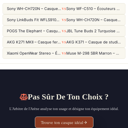
VS
Sony WH-CH720N – Casque ANC 35h, Ultra-léger (192g) avec Processeur V1
Sony WF-C510 – Écouteurs True Wireless compacts, autonomie 22h et multipoint
VS
Sony LinkBuds Fit WFLS910NW Blanc – Écouteurs Sport Ailes ANC
Sony WH-CH720N – Casque ANC 35h, Ultra-léger (192g) avec Processeur V1
VS
POGS The Elephant – Casque Filaire Enfants 85dB POGS-Safe™ (Éco-Responsable)
JBL Tune Buds 2 Turquoise – Écouteurs True Wireless avec ANC et autonomie 48h
VS
AKG K271 MKII – Casque fermé studio fiable pour une écoute neutre
AKG K371 – Casque de studio fermé 50mm titane, réponse 5Hz-50kHz
VS
Xiaomi OpenWear Stereo – Écouteurs Open-Ear Hi-Res avec réduction de fuite sonore
Muse M-298 SBR Marron – Casque Bluetooth ANC avec 66h d'autonomie
Pas Sûr De Ton Choix ?
L'Arbitre de l'Arène analyse ton usage et désigne ton équipement idéal.
Trouve ton casque idéal