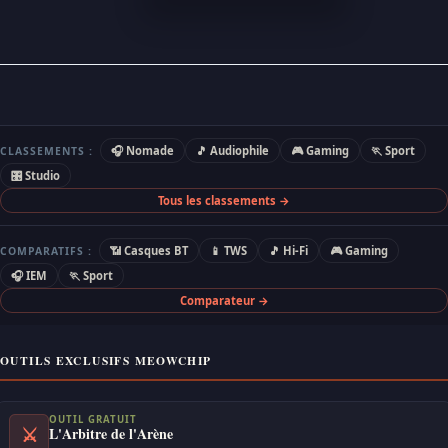
🎧 Nomade
🎵 Audiophile
🎮 Gaming
🏃 Sport
CLASSEMENTS :
🎛 Studio
Tous les classements →
📶 Casques BT
📱 TWS
🎵 Hi-Fi
🎮 Gaming
COMPARATIFS :
🎧 IEM
🏃 Sport
Comparateur →
OUTILS EXCLUSIFS MEOWCHIP
OUTIL GRATUIT
⚔
L'Arbitre de l'Arène