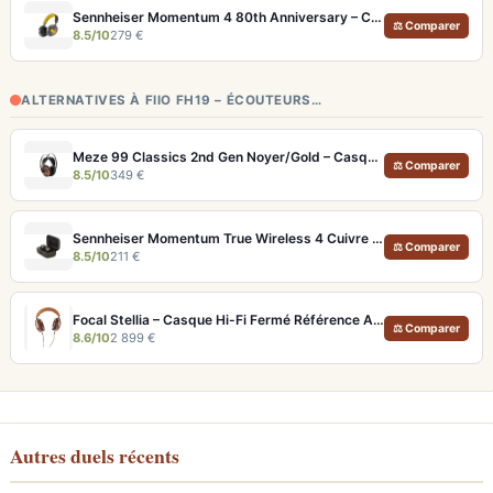
Sennheiser Momentum 4 80th Anniversary – Casque Bluetooth édition limitée 60h
⚖ Comparer
8.5/10
279 €
ALTERNATIVES À FIIO FH19 – ÉCOUTEURS…
Meze 99 Classics 2nd Gen Noyer/Gold – Casque Hi-Fi bois artisanal et son balancé
⚖ Comparer
8.5/10
349 €
Sennheiser Momentum True Wireless 4 Cuivre – Écouteurs audiophiles aptX Lossless et ANC adaptatif
⚖ Comparer
8.5/10
211 €
Focal Stellia – Casque Hi-Fi Fermé Référence Audiophile Portable
⚖ Comparer
8.6/10
2 899 €
Autres duels récents