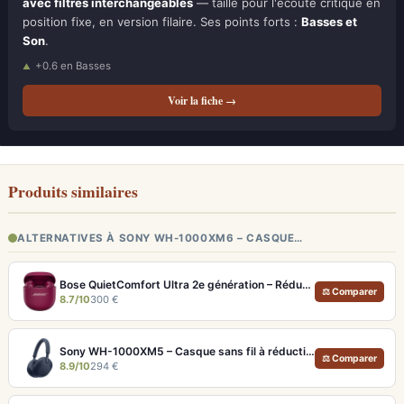
avec filtres interchangeables
— taillé pour l'écoute critique en
position fixe, en version filaire. Ses points forts :
Basses et
Son
.
+0.6 en Basses
Voir la fiche →
Produits similaires
ALTERNATIVES À SONY WH-1000XM6 – CASQUE…
Bose QuietComfort Ultra 2e génération – Réduction de bruit absolue et qualité d'appel IA
⚖ Comparer
8.7/10
300 €
Sony WH-1000XM5 – Casque sans fil à réduction de bruit active et Hi-Res LDAC
⚖ Comparer
8.9/10
294 €