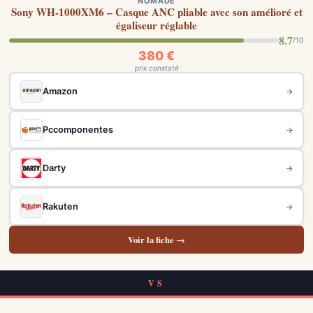
NOMADE
Sony WH-1000XM6 – Casque ANC pliable avec son amélioré et
égaliseur réglable
8.7
/10
380 €
prix constaté
Amazon
→
Pccomponentes
→
Darty
→
Rakuten
→
Voir la fiche →
VS