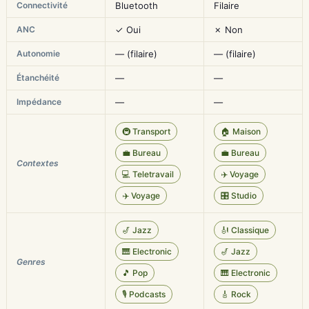
Connectivité
Bluetooth
Filaire
ANC
✓ Oui
✗ Non
Autonomie
— (filaire)
— (filaire)
Étanchéité
—
—
Impédance
—
—
🚇 Transport
🏠 Maison
💼 Bureau
💼 Bureau
Contextes
💻 Teletravail
✈️ Voyage
✈️ Voyage
🎛️ Studio
🎷 Jazz
🎻 Classique
🎹 Electronic
🎷 Jazz
Genres
🎵 Pop
🎹 Electronic
🎙️ Podcasts
🎸 Rock