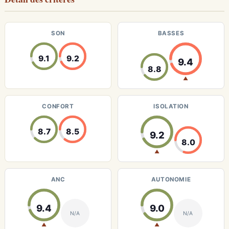
SON
BASSES
9.1
9.2
9.4
8.8
▲
CONFORT
ISOLATION
8.7
8.5
9.2
8.0
▲
ANC
AUTONOMIE
9.4
9.0
N/A
N/A
▲
▲