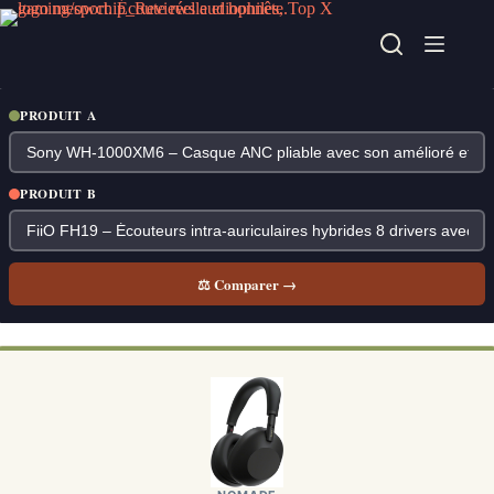
Passer
au
contenu
PRODUIT A
PRODUIT B
⚖ Comparer →