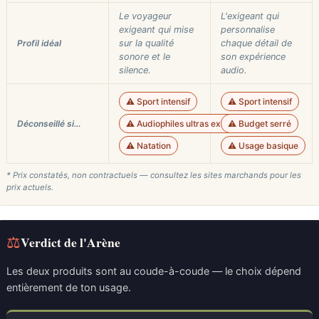
Le voyageur
L'exigeant qui
exigeant qui mise
personnalise
Profil idéal
sur la qualité
chaque détail de
sonore et le
son expérience
silence.
audio.
⚠️ Sport intensif
⚠️ Sport intensif
Déconseillé si…
⚠️ Audiophiles ultras exigeants
⚠️ Budget serré
⚠️ Natation
⚠️ Usage basique
* Prix constatés, non contractuels — consultez les sites marchands pour les
prix actuels.
⚖
Verdict de l'Arène
Les deux produits sont au coude-à-coude — le choix dépend
entièrement de ton usage.