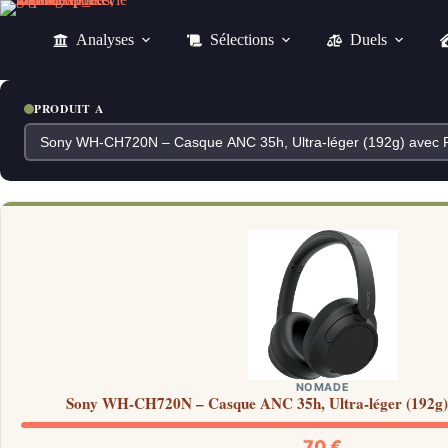
Passer
au
Analyses
Sélections
Duels
contenu
PRODUIT A
NOMADE
Sony WH-CH720N – Casque ANC 35h, Ultra-léger (192g) 
70 €