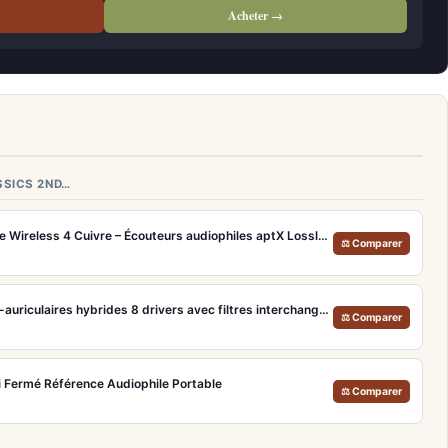
Acheter →
SSICS 2ND…
Sennheiser Momentum True Wireless 4 Cuivre – Écouteurs audiophiles aptX Lossless et ANC adaptatif
⚖ Comparer
FiiO FH19 – Écouteurs intra-auriculaires hybrides 8 drivers avec filtres interchangeables
⚖ Comparer
Fi Fermé Référence Audiophile Portable
⚖ Comparer