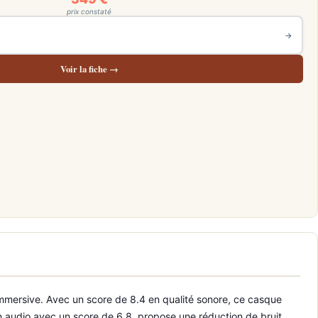
prix constaté
→
Voir la fiche →
 immersive. Avec un score de 8.4 en qualité sonore, ce casque
 audio avec un score de 6.8, propose une réduction de bruit