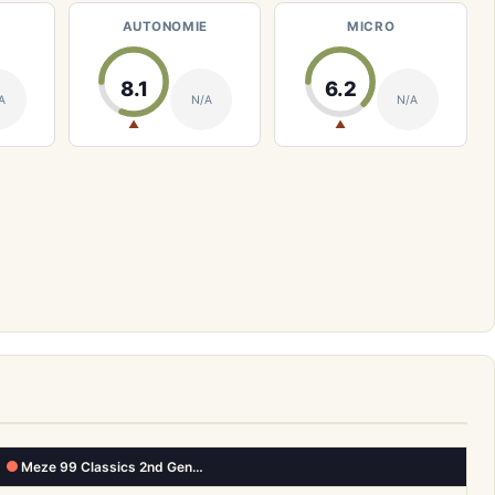
AUTONOMIE
MICRO
8.1
6.2
A
N/A
N/A
▲
▲
Meze 99 Classics 2nd Gen…