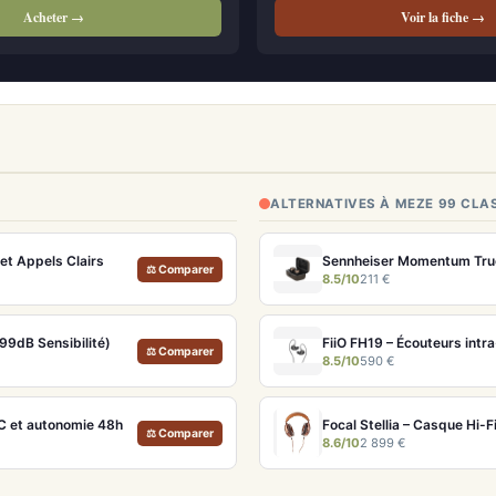
Acheter →
Voir la fiche →
ALTERNATIVES À MEZE 99 CLA
et Appels Clairs
⚖ Comparer
8.5/10
211 €
99dB Sensibilité)
⚖ Comparer
8.5/10
590 €
C et autonomie 48h
Focal Stellia – Casque Hi-
⚖ Comparer
8.6/10
2 899 €