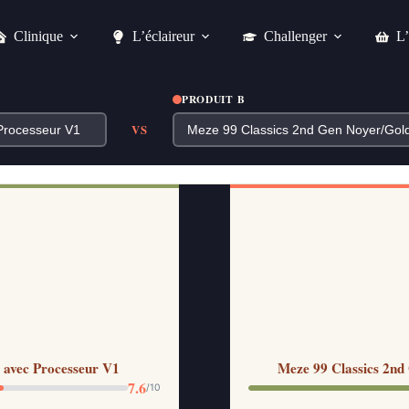
Clinique
L’éclaireur
Challenger
L’
PRODUIT B
VS
avec Processeur V1
Meze 99 Classics 2nd 
7.6
/10