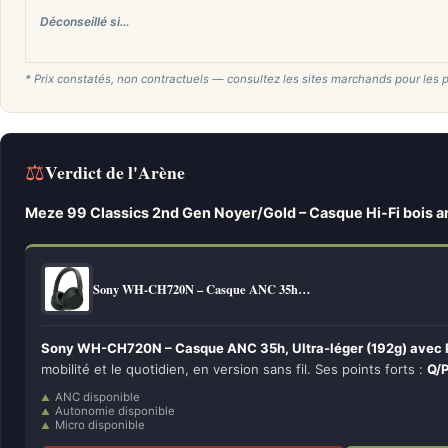
Déconseillé si…
* Prix constatés, non contractuels — consultez les sites marchands pour les p
⚖
Verdict de l'Arène
Meze 99 Classics 2nd Gen Noyer/Gold – Casque Hi-Fi bois ar
Sony WH-CH720N – Casque ANC 35h…
Sony WH-CH720N – Casque ANC 35h, Ultra-léger (192g) avec 
mobilité et le quotidien, en version sans fil. Ses points forts :
Q/P
ANC disponible
Autonomie disponible
Micro disponible