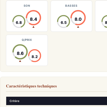
SON
BASSES
8.4
8.0
6.8
6.5
▲
▲
Q/PRIX
8.6
8.2
▲
Caractéristiques techniques
Critère