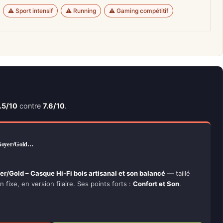
⚠️ Sport intensif
⚠️ Running
⚠️ Gaming compétitif
.5/10
contre
7.6/10
.
 Noyer/Gold…
/Gold – Casque Hi-Fi bois artisanal et son balancé
— taillé
n fixe, en version filaire. Ses points forts :
Confort et Son
.