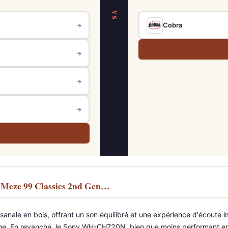
VS
Cobra
→
→
→
→
Meze 99 Classics 2nd Gen…
sanale en bois, offrant un son équilibré et une expérience d'écoute
mme. En revanche, le Sony WH-CH720N, bien que moins performant en