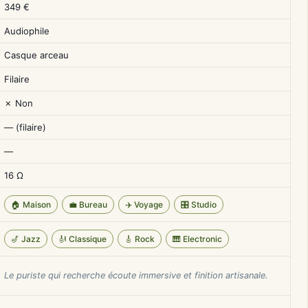
349 €
Audiophile
Casque arceau
Filaire
✗ Non
— (filaire)
—
16 Ω
🏠 Maison
💼 Bureau
✈️ Voyage
🎛️ Studio
🎷 Jazz
🎻 Classique
🎸 Rock
🎹 Electronic
Le puriste qui recherche écoute immersive et finition artisanale.