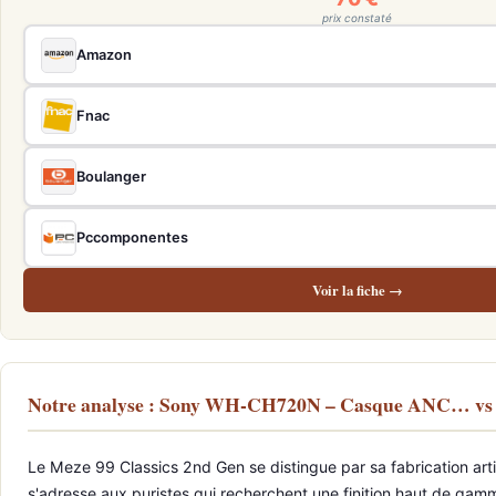
prix constaté
Amazon
Fnac
Boulanger
Pccomponentes
Voir la fiche →
Notre analyse : Sony WH-CH720N – Casque ANC… vs 
Le Meze 99 Classics 2nd Gen se distingue par sa fabrication arti
s'adresse aux puristes qui recherchent une finition haut de ga