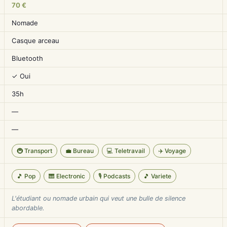
70 €
Nomade
Casque arceau
Bluetooth
✓ Oui
35h
—
—
🚇 Transport
💼 Bureau
💻 Teletravail
✈️ Voyage
🎵 Pop
🎹 Electronic
🎙️ Podcasts
🎵 Variete
L'étudiant ou nomade urbain qui veut une bulle de silence
abordable.