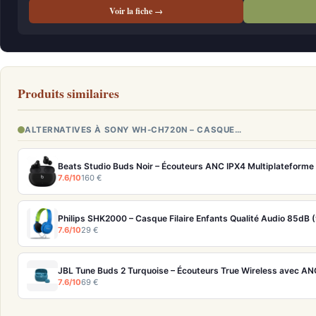
Voir la fiche →
Produits similaires
ALTERNATIVES À SONY WH-CH720N – CASQUE…
Beats Studio Buds Noir – Écouteurs ANC IPX4 Multiplateforme 
7.6/10
160 €
Philips SHK2000 – Casque Filaire Enfants Qualité Audio 85dB (
7.6/10
29 €
JBL Tune Buds 2 Turquoise – Écouteurs True Wireless avec AN
7.6/10
69 €