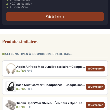
+0.9 en Basses
+0.7 en Isolation
+0.7 en Micro
Voir la fiche →
Produits similaires
ALTERNATIVES À SOUNDCORE SPACE Q45…
Apple AirPods Max Lumière stellaire – Casque Hi-Fi ANC pro et audio spatial immersif
⚖ Comparer
8.0/10
579 €
Bose QuietComfort Headphones – Casque sans fil à réduction de bruit légendaire
⚖ Comparer
8.0/10
230 €
Xiaomi OpenWear Stereo – Écouteurs Open-Ear Hi-Res avec réduction de fuite sonore
⚖ Comparer
8.0/10
99 €