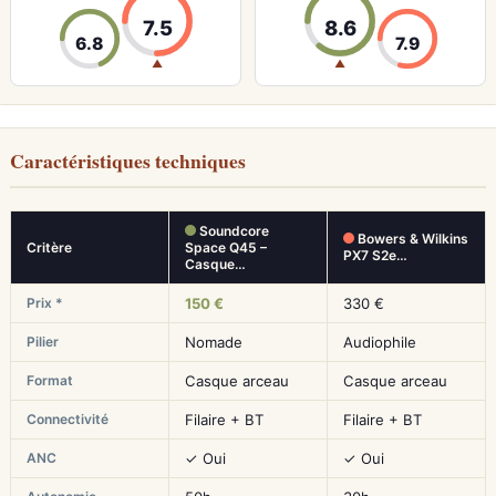
7.5
8.6
6.8
7.9
▲
▲
Caractéristiques techniques
Soundcore
Bowers & Wilkins
Critère
Space Q45 –
PX7 S2e…
Casque…
Prix *
150 €
330 €
Pilier
Nomade
Audiophile
Format
Casque arceau
Casque arceau
Connectivité
Filaire + BT
Filaire + BT
ANC
✓ Oui
✓ Oui