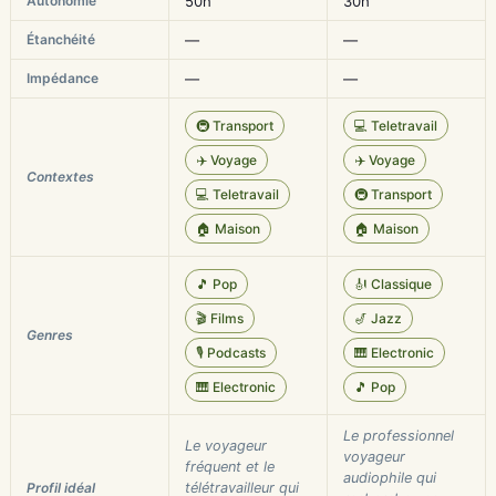
Autonomie
50h
30h
Étanchéité
—
—
Impédance
—
—
🚇 Transport
💻 Teletravail
✈️ Voyage
✈️ Voyage
Contextes
💻 Teletravail
🚇 Transport
🏠 Maison
🏠 Maison
🎵 Pop
🎻 Classique
🎬 Films
🎷 Jazz
Genres
🎙️ Podcasts
🎹 Electronic
🎹 Electronic
🎵 Pop
Le professionnel
Le voyageur
voyageur
fréquent et le
audiophile qui
Profil idéal
télétravailleur qui