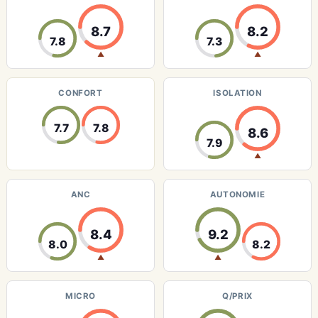
8.7
8.2
7.8
7.3
▲
▲
CONFORT
ISOLATION
7.7
7.8
8.6
7.9
▲
ANC
AUTONOMIE
8.4
9.2
8.0
8.2
▲
▲
MICRO
Q/PRIX