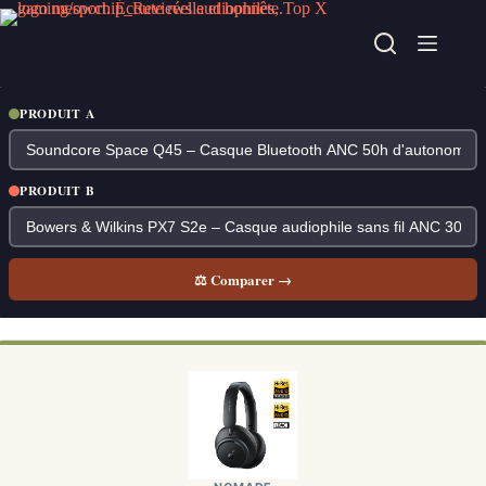
Passer
au
contenu
PRODUIT A
PRODUIT B
⚖ Comparer →