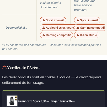
recherche une
veulent s'isoler
bulle sonore
durablement.
premium.
⚠️ Sport intensif
⚠️ Sport intensif
Déconseillé si…
⚠️ Audiophiles exigeants
⚠️ Gaming compétitif
⚠️ Gaming compétitif
⚠️ DJ en studio
* Prix constatés, non contractuels — consultez les sites marchands pour les
prix actuels.
⚖
Verdict de l'Arène
Les deux produits sont au coude-à-coude — le choix dépend
entièrement de ton usage.
Soundcore Space Q45 – Casque Bluetooth…