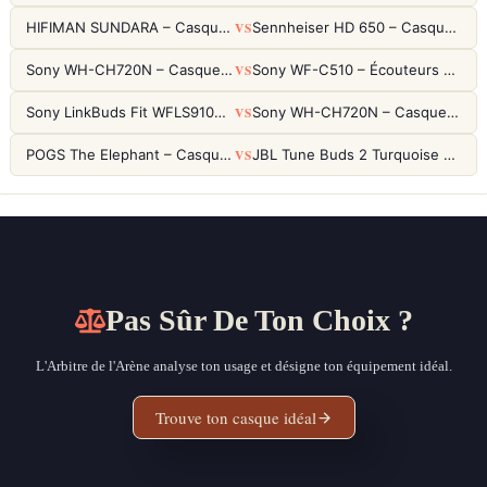
VS
HIFIMAN SUNDARA – Casque Planar Magnetic Ouvert Over-Ear Audiophile
Sennheiser HD 650 – Casque audiophile ouvert pour l'écoute analytique
VS
Sony WH-CH720N – Casque ANC 35h, Ultra-léger (192g) avec Processeur V1
Sony WF-C510 – Écouteurs True Wireless compacts, autonomie 22h et multipoint
VS
Sony LinkBuds Fit WFLS910NW Blanc – Écouteurs Sport Ailes ANC
Sony WH-CH720N – Casque ANC 35h, Ultra-léger (192g) avec Processeur V1
VS
POGS The Elephant – Casque Filaire Enfants 85dB POGS-Safe™ (Éco-Responsable)
JBL Tune Buds 2 Turquoise – Écouteurs True Wireless avec ANC et autonomie 48h
Pas Sûr De Ton Choix ?
L'Arbitre de l'Arène analyse ton usage et désigne ton équipement idéal.
Trouve ton casque idéal