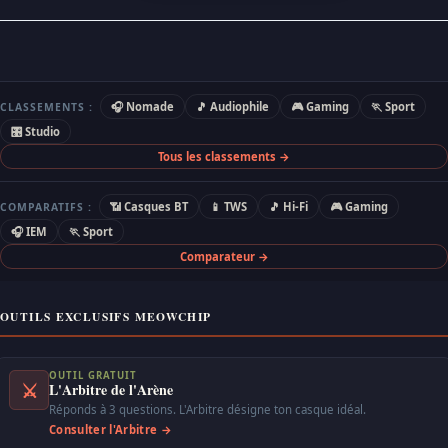
🎧 Nomade
🎵 Audiophile
🎮 Gaming
🏃 Sport
CLASSEMENTS :
🎛 Studio
Tous les classements →
📶 Casques BT
📱 TWS
🎵 Hi-Fi
🎮 Gaming
COMPARATIFS :
🎧 IEM
🏃 Sport
Comparateur →
OUTILS EXCLUSIFS MEOWCHIP
OUTIL GRATUIT
⚔
L'Arbitre de l'Arène
Réponds à 3 questions. L'Arbitre désigne ton casque idéal.
Consulter l'Arbitre →