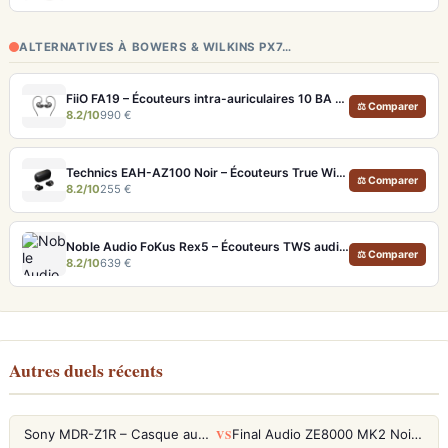
ALTERNATIVES À BOWERS & WILKINS PX7…
FiiO FA19 – Écouteurs intra-auriculaires 10 BA Knowles avec technologie S.Turbo
⚖ Comparer
8.2/10
990 €
Technics EAH-AZ100 Noir – Écouteurs True Wireless audiophiles avec drivers MFD et autonomie 29h
⚖ Comparer
8.2/10
255 €
Noble Audio FoKus Rex5 – Écouteurs TWS audiophiles tribrides
⚖ Comparer
8.2/10
639 €
Autres duels récents
VS
Sony MDR-Z1R – Casque audiophile fermé haute résolution
Final Audio ZE8000 MK2 Noir – Écouteurs True Wireless audiophiles 8K Sound