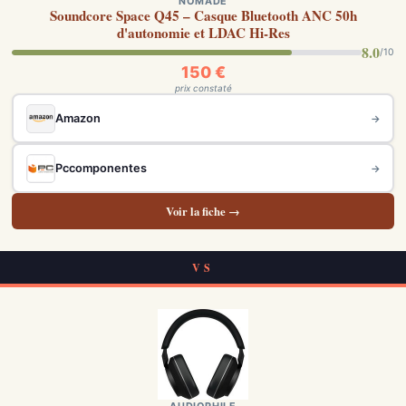
NOMADE
Soundcore Space Q45 – Casque Bluetooth ANC 50h
d'autonomie et LDAC Hi-Res
8.0
/10
150 €
prix constaté
Amazon
→
Pccomponentes
→
Voir la fiche →
VS