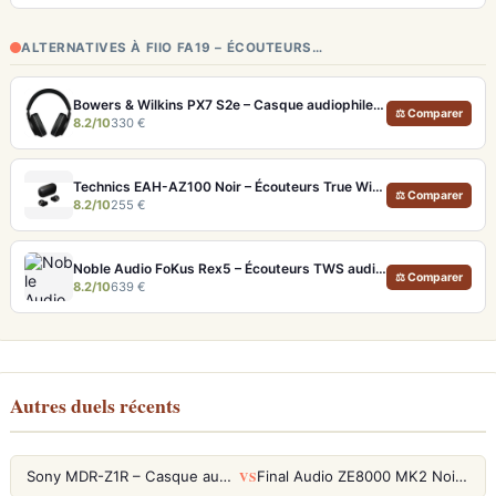
ALTERNATIVES À FIIO FA19 – ÉCOUTEURS…
Bowers & Wilkins PX7 S2e – Casque audiophile sans fil ANC 30h
⚖ Comparer
8.2/10
330 €
Technics EAH-AZ100 Noir – Écouteurs True Wireless audiophiles avec drivers MFD et autonomie 29h
⚖ Comparer
8.2/10
255 €
Noble Audio FoKus Rex5 – Écouteurs TWS audiophiles tribrides
⚖ Comparer
8.2/10
639 €
Autres duels récents
VS
Sony MDR-Z1R – Casque audiophile fermé haute résolution
Final Audio ZE8000 MK2 Noir – Écouteurs True Wireless audiophiles 8K Sound