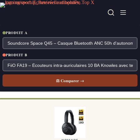
Passer
au
contenu
PRODUIT A
PRODUIT B
⚖ Comparer →