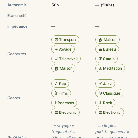
Autonomie
50h
— (filaire)
Étanchéité
—
—
Impédance
—
—
🚇 Transport
🏠 Maison
✈️ Voyage
💼 Bureau
Contextes
💻 Teletravail
🎛️ Studio
🏠 Maison
🧘 Meditation
🎵 Pop
🎷 Jazz
🎬 Films
🎻 Classique
Genres
🎙️ Podcasts
🎸 Rock
🎹 Electronic
🎹 Electronic
Le voyageur
L'audiophile
fréquent et le
puriste qui écoute
Profil idéal
télétravailleur qui
pour la précision,