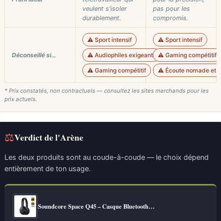
veulent s'isoler
pas pour les
durablement.
compromis.
⚠️ Sport intensif
⚠️ Sport intensif
Déconseillé si…
⚠️ Audiophiles exigeants
⚠️ Gaming compétitif
⚠️ Gaming compétitif
⚠️ Écoute nomade et 
* Prix constatés, non contractuels — consultez les sites marchands pour les
prix actuels.
⚖
Verdict de l'Arène
Les deux produits sont au coude-à-coude — le choix dépend
entièrement de ton usage.
Soundcore Space Q45 – Casque Bluetooth…