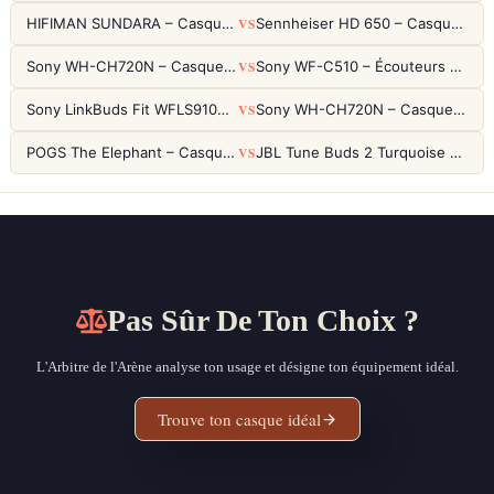
VS
HIFIMAN SUNDARA – Casque Planar Magnetic Ouvert Over-Ear Audiophile
Sennheiser HD 650 – Casque audiophile ouvert pour l'écoute analytique
VS
Sony WH-CH720N – Casque ANC 35h, Ultra-léger (192g) avec Processeur V1
Sony WF-C510 – Écouteurs True Wireless compacts, autonomie 22h et multipoint
VS
Sony LinkBuds Fit WFLS910NW Blanc – Écouteurs Sport Ailes ANC
Sony WH-CH720N – Casque ANC 35h, Ultra-léger (192g) avec Processeur V1
VS
POGS The Elephant – Casque Filaire Enfants 85dB POGS-Safe™ (Éco-Responsable)
JBL Tune Buds 2 Turquoise – Écouteurs True Wireless avec ANC et autonomie 48h
Pas Sûr De Ton Choix ?
L'Arbitre de l'Arène analyse ton usage et désigne ton équipement idéal.
Trouve ton casque idéal