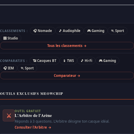
🎧 Nomade
🎵 Audiophile
🎮 Gaming
🏃 Sport
CLASSEMENTS :
🎛 Studio
Tous les classements →
📶 Casques BT
📱 TWS
🎵 Hi-Fi
🎮 Gaming
COMPARATIFS :
🎧 IEM
🏃 Sport
Comparateur →
OUTILS EXCLUSIFS MEOWCHIP
OUTIL GRATUIT
⚔
L'Arbitre de l'Arène
Réponds à 3 questions. L'Arbitre désigne ton casque idéal.
Consulter l'Arbitre →