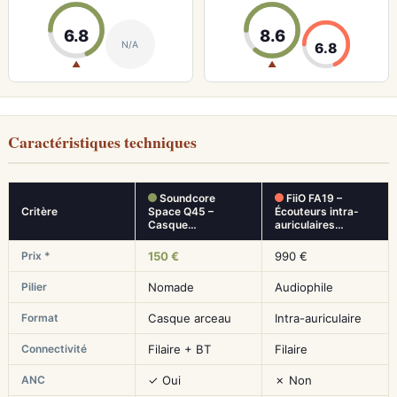
6.8
8.6
N/A
6.8
▲
▲
Caractéristiques techniques
Soundcore
FiiO FA19 –
Critère
Space Q45 –
Écouteurs intra-
Casque…
auriculaires…
Prix *
150 €
990 €
Pilier
Nomade
Audiophile
Format
Casque arceau
Intra-auriculaire
Connectivité
Filaire + BT
Filaire
ANC
✓ Oui
✗ Non