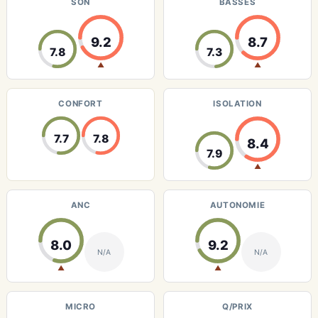
SON
BASSES
9.2
8.7
7.8
7.3
▲
▲
CONFORT
ISOLATION
7.7
7.8
8.4
7.9
▲
ANC
AUTONOMIE
8.0
9.2
N/A
N/A
▲
▲
MICRO
Q/PRIX