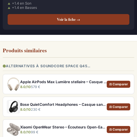
+1.4 en Son
+1.4 en Basses
Voir la fiche →
Produits similaires
ALTERNATIVES À SOUNDCORE SPACE Q45…
Apple AirPods Max Lumière stellaire – Casque Hi-Fi ANC pro et audio spatial immersif
⚖ Comparer
8.0/10
579 €
Bose QuietComfort Headphones – Casque sans fil à réduction de bruit légendaire
⚖ Comparer
8.0/10
230 €
Xiaomi OpenWear Stereo – Écouteurs Open-Ear Hi-Res avec réduction de fuite sonore
⚖ Comparer
8.0/10
99 €