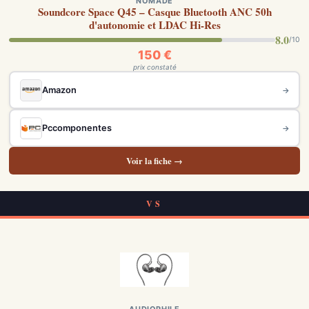
NOMADE
Soundcore Space Q45 – Casque Bluetooth ANC 50h
d'autonomie et LDAC Hi-Res
8.0
/10
150 €
prix constaté
Amazon
→
Pccomponentes
→
Voir la fiche →
VS