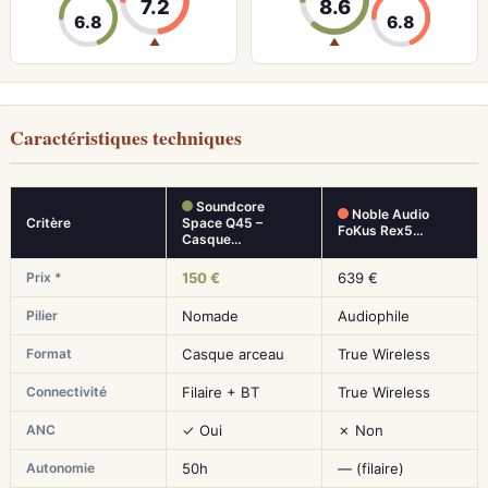
7.2
8.6
6.8
6.8
▲
▲
Caractéristiques techniques
Soundcore
Noble Audio
Critère
Space Q45 –
FoKus Rex5…
Casque…
Prix *
150 €
639 €
Pilier
Nomade
Audiophile
Format
Casque arceau
True Wireless
Connectivité
Filaire + BT
True Wireless
ANC
✓ Oui
✗ Non
Autonomie
50h
— (filaire)