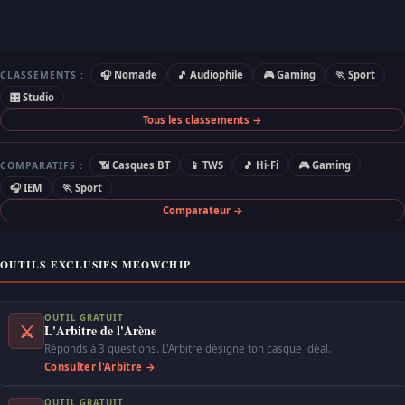
🎧 Nomade
🎵 Audiophile
🎮 Gaming
🏃 Sport
CLASSEMENTS :
🎛 Studio
Tous les classements →
📶 Casques BT
📱 TWS
🎵 Hi-Fi
🎮 Gaming
COMPARATIFS :
🎧 IEM
🏃 Sport
Comparateur →
OUTILS EXCLUSIFS MEOWCHIP
OUTIL GRATUIT
⚔
L'Arbitre de l'Arène
Réponds à 3 questions. L'Arbitre désigne ton casque idéal.
Consulter l'Arbitre →
OUTIL GRATUIT