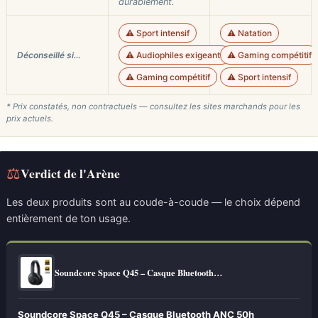
durablement.
⚠️ Sport intensif
⚠️ Natation
Déconseillé si…
⚠️ Audiophiles exigeants
⚠️ Gaming compétitif
⚠️ Gaming compétitif
⚠️ Sport intensif
* Prix constatés, non contractuels — consultez les sites marchands pour les
prix actuels.
⚖
Verdict de l'Arène
Les deux produits sont au coude-à-coude — le choix dépend
entièrement de ton usage.
Soundcore Space Q45 – Casque Bluetooth…
Soundcore Space Q45 – Casque Bluetooth ANC 50h