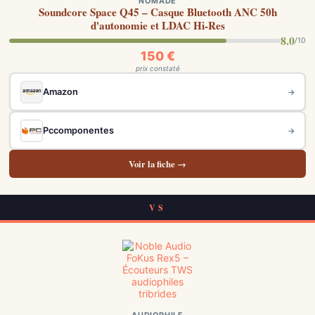
NOMADE
Soundcore Space Q45 – Casque Bluetooth ANC 50h
d'autonomie et LDAC Hi-Res
8.0
/10
150 €
prix constaté
Amazon
→
Pccomponentes
→
Voir la fiche →
VS