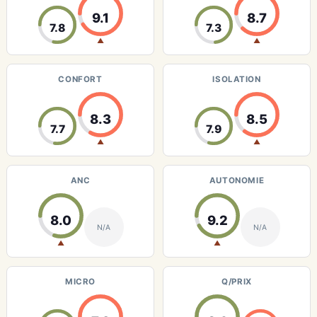
9.1
8.7
7.8
7.3
▲
▲
CONFORT
ISOLATION
8.3
8.5
7.7
7.9
▲
▲
ANC
AUTONOMIE
8.0
9.2
N/A
N/A
▲
▲
MICRO
Q/PRIX