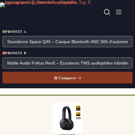
Passer
au
contenu
PRODUIT A
PRODUIT B
⚖ Comparer →