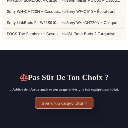
VS
HIFIMAN SUNDARA – Casque Planar Magnetic Ouvert Over-Ear Audiophile
Sennheiser HD 650 – Casque audiophile ouvert pour l'écoute analytique
VS
Sony WH-CH720N – Casque ANC 35h, Ultra-léger (192g) avec Processeur V1
Sony WF-C510 – Écouteurs True Wireless compacts, autonomie 22h et multipoint
VS
Sony LinkBuds Fit WFLS910NW Blanc – Écouteurs Sport Ailes ANC
Sony WH-CH720N – Casque ANC 35h, Ultra-léger (192g) avec Processeur V1
VS
POGS The Elephant – Casque Filaire Enfants 85dB POGS-Safe™ (Éco-Responsable)
JBL Tune Buds 2 Turquoise – Écouteurs True Wireless avec ANC et autonomie 48h
Pas Sûr De Ton Choix ?
L'Arbitre de l'Arène analyse ton usage et désigne ton équipement idéal.
Trouve ton casque idéal