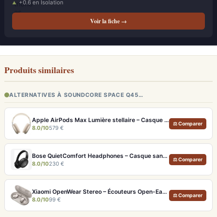
+0.6 en Isolation
Voir la fiche →
Produits similaires
ALTERNATIVES À SOUNDCORE SPACE Q45…
Apple AirPods Max Lumière stellaire – Casque Hi-Fi ANC pro et audio spatial immersif
⚖ Comparer
8.0/10
579 €
Bose QuietComfort Headphones – Casque sans fil à réduction de bruit légendaire
⚖ Comparer
8.0/10
230 €
Xiaomi OpenWear Stereo – Écouteurs Open-Ear Hi-Res avec réduction de fuite sonore
⚖ Comparer
8.0/10
99 €