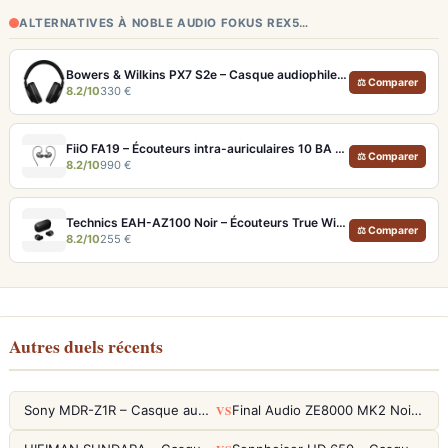
ALTERNATIVES À NOBLE AUDIO FOKUS REX5…
Bowers & Wilkins PX7 S2e – Casque audiophile sans fil ANC 30h
⚖ Comparer
8.2/10
330 €
FiiO FA19 – Écouteurs intra-auriculaires 10 BA Knowles avec technologie S.Turbo
⚖ Comparer
8.2/10
990 €
Technics EAH-AZ100 Noir – Écouteurs True Wireless audiophiles avec drivers MFD et autonomie 29h
⚖ Comparer
8.2/10
255 €
Autres duels récents
VS
Sony MDR-Z1R – Casque audiophile fermé haute résolution
Final Audio ZE8000 MK2 Noir – Écouteurs True Wireless audiophiles 8K Sound