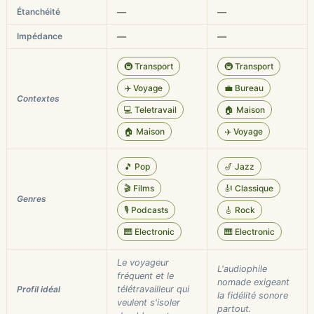
Étanchéité
—
—
Impédance
—
—
🚇 Transport
🚇 Transport
✈️ Voyage
💼 Bureau
Contextes
💻 Teletravail
🏠 Maison
🏠 Maison
✈️ Voyage
🎵 Pop
🎷 Jazz
🎬 Films
🎻 Classique
Genres
🎙️ Podcasts
🎸 Rock
🎹 Electronic
🎹 Electronic
Le voyageur
L'audiophile
fréquent et le
nomade exigeant
Profil idéal
télétravailleur qui
la fidélité sonore
veulent s'isoler
partout.