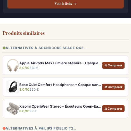
Voir la fiche →
Produits similaires
ALTERNATIVES À SOUNDCORE SPACE Q45…
Apple AirPods Max Lumière stellaire – Casque Hi-Fi ANC pro et audio spatial immersif
⚖ Comparer
8.0/10
579 €
Bose QuietComfort Headphones – Casque sans fil à réduction de bruit légendaire
⚖ Comparer
8.0/10
230 €
Xiaomi OpenWear Stereo – Écouteurs Open-Ear Hi-Res avec réduction de fuite sonore
⚖ Comparer
8.0/10
99 €
ALTERNATIVES À PHILIPS FIDELIO T2…