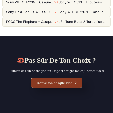
VS
Sony WH-CH720N – Casque ANC 35h, Ultra-léger (192g) avec Processeur V1
Sony WF-C510 – Écouteurs True Wireless compacts, autonomie 22h et multipoint
VS
Sony LinkBuds Fit WFLS910NW Blanc – Écouteurs Sport Ailes ANC
Sony WH-CH720N – Casque ANC 35h, Ultra-léger (192g) avec Processeur V1
VS
POGS The Elephant – Casque Filaire Enfants 85dB POGS-Safe™ (Éco-Responsable)
JBL Tune Buds 2 Turquoise – Écouteurs True Wireless avec ANC et autonomie 48h
Pas Sûr De Ton Choix ?
L'Arbitre de l'Arène analyse ton usage et désigne ton équipement idéal.
Trouve ton casque idéal