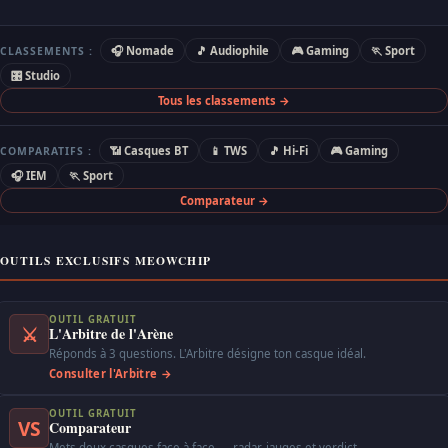
🎧 Nomade
🎵 Audiophile
🎮 Gaming
🏃 Sport
CLASSEMENTS :
🎛 Studio
Tous les classements →
📶 Casques BT
📱 TWS
🎵 Hi-Fi
🎮 Gaming
COMPARATIFS :
🎧 IEM
🏃 Sport
Comparateur →
OUTILS EXCLUSIFS MEOWCHIP
OUTIL GRATUIT
⚔
L'Arbitre de l'Arène
Réponds à 3 questions. L'Arbitre désigne ton casque idéal.
Consulter l'Arbitre →
OUTIL GRATUIT
VS
Comparateur
Mets deux casques face à face — radar, jauges et verdict.