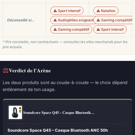
⚠️ Sport intensif
⚠️ Natation
Déconseillé si…
⚠️ Audiophiles exigeants
⚠️ Gaming compétitif
⚠️ Gaming compétitif
⚠️ Sport intensif
* Prix constatés, non contractuels — consultez les sites marchands pour les
prix actuels.
⚖
Verdict de l'Arène
Les deux produits sont au coude-à-coude — le choix dépend
entièrement de ton usage.
Soundcore Space Q45 – Casque Bluetooth…
Soundcore Space Q45 – Casque Bluetooth ANC 50h