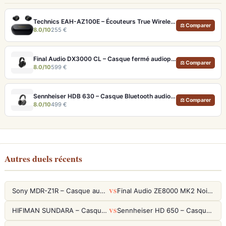
Technics EAH-AZ100E – Écouteurs True Wireless Hi-Res avec ANC adaptative et Dolby Atmos
⚖ Comparer
8.0/10
255 €
Final Audio DX3000 CL – Casque fermé audiophile 4.4mm symétrique
⚖ Comparer
8.0/10
599 €
Sennheiser HDB 630 – Casque Bluetooth audiophile 60h avec ANC adaptative
⚖ Comparer
8.0/10
499 €
Autres duels récents
VS
Sony MDR-Z1R – Casque audiophile fermé haute résolution
Final Audio ZE8000 MK2 Noir – Écouteurs True Wireless audiophiles 8K Sound
VS
HIFIMAN SUNDARA – Casque Planar Magnetic Ouvert Over-Ear Audiophile
Sennheiser HD 650 – Casque audiophile ouvert pour l'écoute analytique