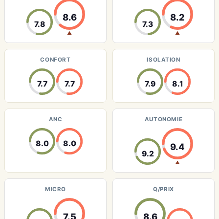
8.6
8.2
7.8
7.3
▲
▲
CONFORT
ISOLATION
7.7
7.7
7.9
8.1
ANC
AUTONOMIE
8.0
8.0
9.4
9.2
▲
MICRO
Q/PRIX
7.5
8.6