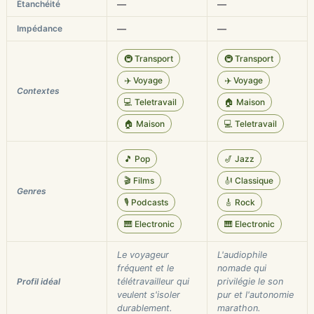
Étanchéité
—
—
Impédance
—
—
🚇 Transport
🚇 Transport
✈️ Voyage
✈️ Voyage
Contextes
💻 Teletravail
🏠 Maison
🏠 Maison
💻 Teletravail
🎵 Pop
🎷 Jazz
🎬 Films
🎻 Classique
Genres
🎙️ Podcasts
🎸 Rock
🎹 Electronic
🎹 Electronic
Le voyageur
L'audiophile
fréquent et le
nomade qui
Profil idéal
télétravailleur qui
privilégie le son
veulent s'isoler
pur et l'autonomie
durablement.
marathon.