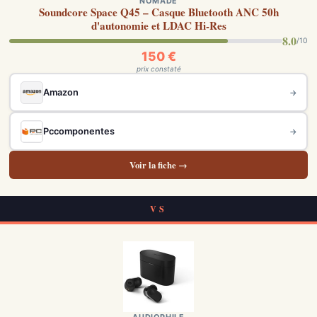
NOMADE
Soundcore Space Q45 – Casque Bluetooth ANC 50h
d'autonomie et LDAC Hi-Res
8.0
/10
150 €
prix constaté
Amazon
→
Pccomponentes
→
Voir la fiche →
VS