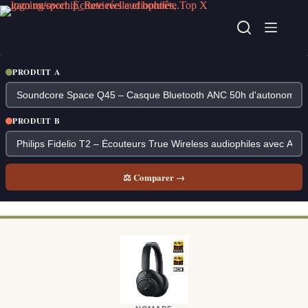
Passer
au
contenu
PRODUIT A
PRODUIT B
⚖ Comparer →