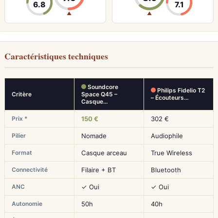
6.8
7.1
▲
▲
Caractéristiques techniques
Soundcore
Philips Fidelio T2
Critère
Space Q45 –
– Écouteurs…
Casque…
Prix *
150 €
302 €
Pilier
Nomade
Audiophile
Format
Casque arceau
True Wireless
Connectivité
Filaire + BT
Bluetooth
ANC
✓ Oui
✓ Oui
Autonomie
50h
40h