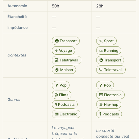
Autonomie
50h
28h
Étanchéité
—
—
Impédance
—
—
🚇 Transport
🏃 Sport
✈️ Voyage
👟 Running
Contextes
💻 Teletravail
🚇 Transport
🏠 Maison
💻 Teletravail
🎵 Pop
🎵 Pop
🎬 Films
🎹 Electronic
Genres
🎙️ Podcasts
🎤 Hip-hop
🎹 Electronic
🎙️ Podcasts
Le voyageur
Le sportif
fréquent et le
connecté qui veut