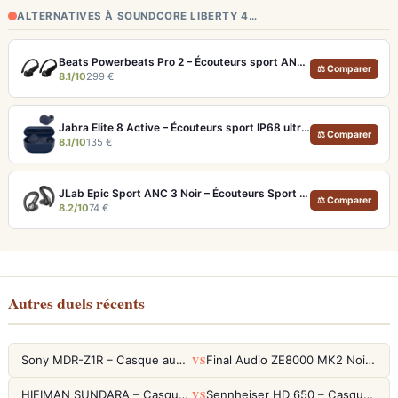
ALTERNATIVES À SOUNDCORE LIBERTY 4…
Beats Powerbeats Pro 2 – Écouteurs sport ANC et Suivi Cardio
⚖ Comparer
8.1/10
299 €
Jabra Elite 8 Active – Écouteurs sport IP68 ultra-robustes et ANC
⚖ Comparer
8.1/10
135 €
JLab Epic Sport ANC 3 Noir – Écouteurs Sport ANC IP66 Double Driver
⚖ Comparer
8.2/10
74 €
Autres duels récents
VS
Sony MDR-Z1R – Casque audiophile fermé haute résolution
Final Audio ZE8000 MK2 Noir – Écouteurs True Wireless audiophiles 8K Sound
VS
HIFIMAN SUNDARA – Casque Planar Magnetic Ouvert Over-Ear Audiophile
Sennheiser HD 650 – Casque audiophile ouvert pour l'écoute analytique