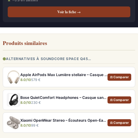
+0.9 en Basses
Voir la fiche →
Produits similaires
ALTERNATIVES À SOUNDCORE SPACE Q45…
Apple AirPods Max Lumière stellaire – Casque Hi-Fi ANC pro et audio spatial immersif
⚖ Comparer
8.0/10
579 €
Bose QuietComfort Headphones – Casque sans fil à réduction de bruit légendaire
⚖ Comparer
8.0/10
230 €
Xiaomi OpenWear Stereo – Écouteurs Open-Ear Hi-Res avec réduction de fuite sonore
⚖ Comparer
8.0/10
99 €