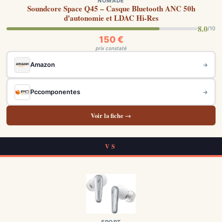
NOMADE
Soundcore Space Q45 – Casque Bluetooth ANC 50h
d'autonomie et LDAC Hi-Res
8.0
/10
150 €
prix constaté
Amazon
→
Pccomponentes
→
Voir la fiche →
VS