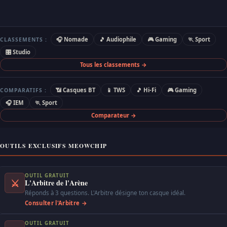
🎧 Nomade
🎵 Audiophile
🎮 Gaming
🏃 Sport
CLASSEMENTS :
🎛 Studio
Tous les classements →
📶 Casques BT
📱 TWS
🎵 Hi-Fi
🎮 Gaming
COMPARATIFS :
🎧 IEM
🏃 Sport
Comparateur →
OUTILS EXCLUSIFS MEOWCHIP
OUTIL GRATUIT
⚔
L'Arbitre de l'Arène
Réponds à 3 questions. L'Arbitre désigne ton casque idéal.
Consulter l'Arbitre →
OUTIL GRATUIT