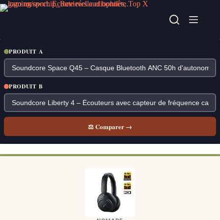
Passer
au
contenu
PRODUIT A
PRODUIT B
⚖ Comparer →