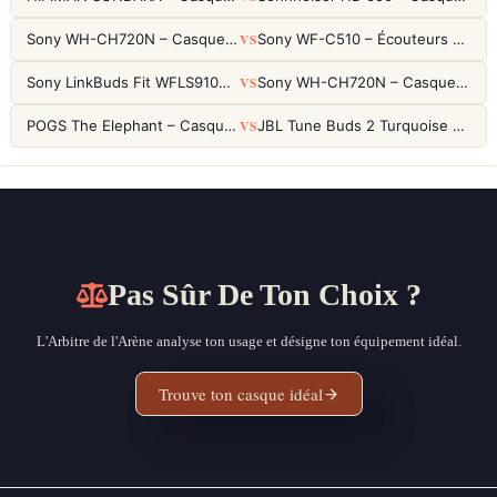
VS
Sony WH-CH720N – Casque ANC 35h, Ultra-léger (192g) avec Processeur V1
Sony WF-C510 – Écouteurs True Wireless compacts, autonomie 22h et multipoint
VS
Sony LinkBuds Fit WFLS910NW Blanc – Écouteurs Sport Ailes ANC
Sony WH-CH720N – Casque ANC 35h, Ultra-léger (192g) avec Processeur V1
VS
POGS The Elephant – Casque Filaire Enfants 85dB POGS-Safe™ (Éco-Responsable)
JBL Tune Buds 2 Turquoise – Écouteurs True Wireless avec ANC et autonomie 48h
Pas Sûr De Ton Choix ?
L'Arbitre de l'Arène analyse ton usage et désigne ton équipement idéal.
Trouve ton casque idéal