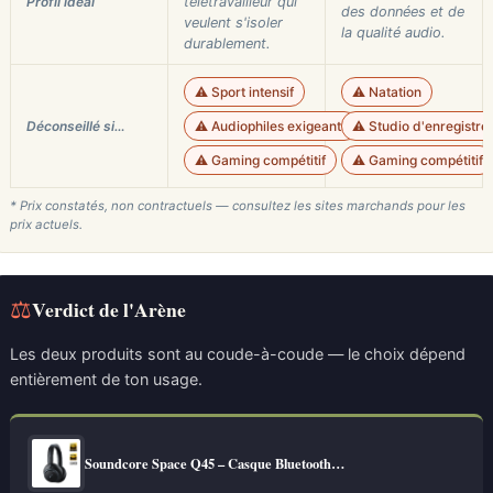
Profil idéal
télétravailleur qui
des données et de
veulent s'isoler
la qualité audio.
durablement.
⚠️ Sport intensif
⚠️ Natation
Déconseillé si…
⚠️ Audiophiles exigeants
⚠️ Studio d'enregistr
⚠️ Gaming compétitif
⚠️ Gaming compétitif
* Prix constatés, non contractuels — consultez les sites marchands pour les
prix actuels.
⚖
Verdict de l'Arène
Les deux produits sont au coude-à-coude — le choix dépend
entièrement de ton usage.
Soundcore Space Q45 – Casque Bluetooth…