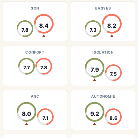
SON
BASSES
8.4
8.2
7.8
7.3
▲
▲
CONFORT
ISOLATION
7.7
7.8
7.9
7.5
▲
ANC
AUTONOMIE
8.0
9.2
7.1
8.6
▲
▲