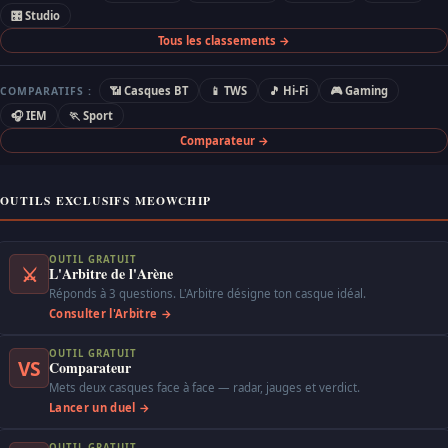
🎛 Studio
Tous les classements →
📶 Casques BT
📱 TWS
🎵 Hi-Fi
🎮 Gaming
COMPARATIFS :
🎧 IEM
🏃 Sport
Comparateur →
OUTILS EXCLUSIFS MEOWCHIP
OUTIL GRATUIT
⚔
L'Arbitre de l'Arène
Réponds à 3 questions. L'Arbitre désigne ton casque idéal.
Consulter l'Arbitre →
OUTIL GRATUIT
VS
Comparateur
Mets deux casques face à face — radar, jauges et verdict.
Lancer un duel →
OUTIL GRATUIT