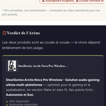
⚠️ Audiophiles exigeants
⚠️ Écoute nomade et 
* Prix constatés, non contractuels — consultez les sites marchands pour les
prix actuels.
⚖
Verdict de l'Arène
Les deux produits sont au coude-à-coude — le choix dépend
entièrement de ton usage.
SteelSeries Arctis Nova Pro Wireless…
SteelSeries Arctis Nova Pro Wireless – Solution audio gaming
ultime multi-plateforme
— optimisé pour le gaming et la
spatialisation, en version filaire et sans fil. Ses points forts :
Autonomie et Son
.
ANC disponible
Autonomie disponible