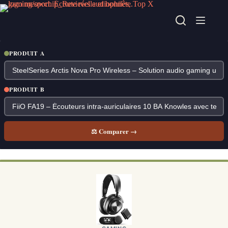
Passer
au
contenu
PRODUIT A
PRODUIT B
⚖ Comparer →