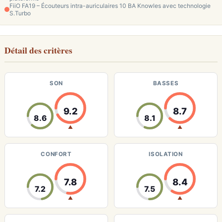
FiiO FA19 – Écouteurs intra-auriculaires 10 BA Knowles avec technologie
S.Turbo
Détail des critères
SON
BASSES
9.2
8.7
8.6
8.1
▲
▲
CONFORT
ISOLATION
7.8
8.4
7.2
7.5
▲
▲