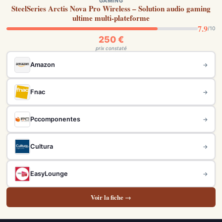
GAMING
SteelSeries Arctis Nova Pro Wireless – Solution audio gaming
ultime multi-plateforme
7.9
/10
250 €
prix constaté
Amazon
→
Fnac
→
Pccomponentes
→
Cultura
→
EasyLounge
→
Voir la fiche →