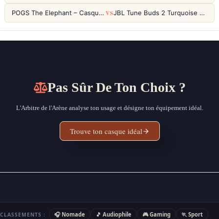
VS
POGS The Elephant – Casque Filaire Enfants 85dB POGS-Safe™ (Éco-Responsable)
JBL Tune Buds 2 Turquoise – Écouteurs True Wireless avec ANC et autonomie 48h
Pas Sûr De Ton Choix ?
L'Arbitre de l'Arène analyse ton usage et désigne ton équipement idéal.
Trouve ton casque idéal
🎧 Nomade
🎵 Audiophile
🎮 Gaming
🏃 Sport
CLASSEMENTS :