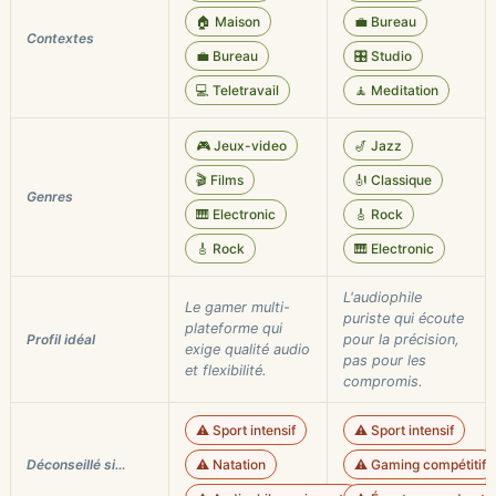
🏠 Maison
💼 Bureau
Contextes
💼 Bureau
🎛️ Studio
💻 Teletravail
🧘 Meditation
🎮 Jeux-video
🎷 Jazz
🎬 Films
🎻 Classique
Genres
🎹 Electronic
🎸 Rock
🎸 Rock
🎹 Electronic
L'audiophile
Le gamer multi-
puriste qui écoute
plateforme qui
Profil idéal
pour la précision,
exige qualité audio
pas pour les
et flexibilité.
compromis.
⚠️ Sport intensif
⚠️ Sport intensif
Déconseillé si…
⚠️ Natation
⚠️ Gaming compétitif