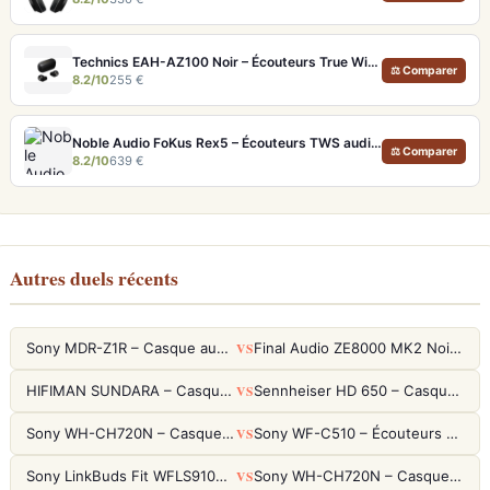
Technics EAH-AZ100 Noir – Écouteurs True Wireless audiophiles avec drivers MFD et autonomie 29h
⚖ Comparer
8.2/10
255 €
Noble Audio FoKus Rex5 – Écouteurs TWS audiophiles tribrides
⚖ Comparer
8.2/10
639 €
Autres duels récents
VS
Sony MDR-Z1R – Casque audiophile fermé haute résolution
Final Audio ZE8000 MK2 Noir – Écouteurs True Wireless audiophiles 8K Sound
VS
HIFIMAN SUNDARA – Casque Planar Magnetic Ouvert Over-Ear Audiophile
Sennheiser HD 650 – Casque audiophile ouvert pour l'écoute analytique
VS
Sony WH-CH720N – Casque ANC 35h, Ultra-léger (192g) avec Processeur V1
Sony WF-C510 – Écouteurs True Wireless compacts, autonomie 22h et multipoint
VS
Sony LinkBuds Fit WFLS910NW Blanc – Écouteurs Sport Ailes ANC
Sony WH-CH720N – Casque ANC 35h, Ultra-léger (192g) avec Processeur V1