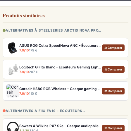
Produits similaires
ALTERNATIVES À STEELSERIES ARCTIS NOVA PRO…
ASUS ROG Cetra SpeedNova ANC – Écouteurs Gaming Latence <40 ms 24 bits
⚖ Comparer
7.9/10
179 €
Logitech G Fits Blanc – Écouteurs Gaming Lightform Moulage UV LIGHTSPEED
⚖ Comparer
7.9/10
207 €
Corsair HS80 RGB Wireless – Casque gaming sans fil avec micro broadcast
⚖ Comparer
7.9/10
110 €
ALTERNATIVES À FIIO FA19 – ÉCOUTEURS…
Bowers & Wilkins PX7 S2e – Casque audiophile sans fil ANC 30h
⚖ Comparer
8.2/10
330 €