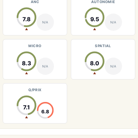
ANC
AUTONOMIE
7.8
9.5
N/A
N/A
▲
▲
MICRO
SPATIAL
8.3
8.0
N/A
N/A
▲
▲
Q/PRIX
7.1
6.8
▲