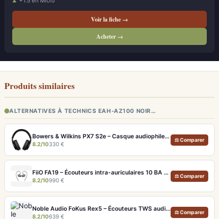
+1.5 en Micro
Voir la fiche →
Acheter →
Produits similaires
ALTERNATIVES À TECHNICS EAH-AZ100 NOIR…
Bowers & Wilkins PX7 S2e – Casque audiophile sans fil ANC 30h
⚖ Comparer
8.2/10
330 €
FiiO FA19 – Écouteurs intra-auriculaires 10 BA Knowles avec technologie S.Turbo
⚖ Comparer
8.2/10
990 €
Noble Audio FoKus Rex5 – Écouteurs TWS audiophiles tribrides
⚖ Comparer
8.2/10
639 €