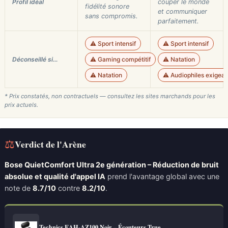
Profil idéal
couper le monde
fidélité sonore
et communiquer
sans compromis.
parfaitement.
⚠️ Sport intensif
⚠️ Sport intensif
Déconseillé si…
⚠️ Gaming compétitif
⚠️ Natation
⚠️ Natation
⚠️ Audiophiles exigean
* Prix constatés, non contractuels — consultez les sites marchands pour les
prix actuels.
⚖
Verdict de l'Arène
Bose QuietComfort Ultra 2e génération – Réduction de bruit
absolue et qualité d'appel IA
prend l'avantage global avec une
note de
8.7/10
contre
8.2/10
.
Technics EAH-AZ100 Noir – Écouteurs True…