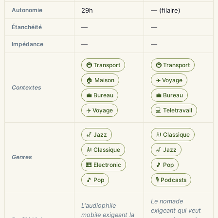
Autonomie
29h
— (filaire)
Étanchéité
—
—
Impédance
—
—
🚇 Transport
🚇 Transport
🏠 Maison
✈️ Voyage
Contextes
💼 Bureau
💼 Bureau
✈️ Voyage
💻 Teletravail
🎷 Jazz
🎻 Classique
🎻 Classique
🎷 Jazz
Genres
🎹 Electronic
🎵 Pop
🎵 Pop
🎙️ Podcasts
Le nomade
L'audiophile
exigeant qui veut
mobile exigeant la