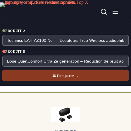
Passer
au
contenu
PRODUIT A
PRODUIT B
⚖ Comparer →