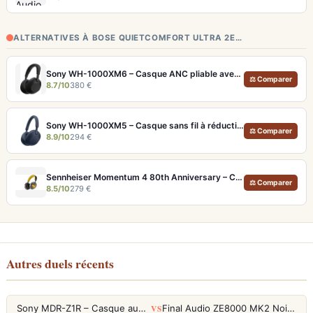
ALTERNATIVES À BOSE QUIETCOMFORT ULTRA 2E…
Sony WH-1000XM6 – Casque ANC pliable avec son amélioré et égaliseur réglable
⚖ Comparer
8.7/10
380 €
Sony WH-1000XM5 – Casque sans fil à réduction de bruit active et Hi-Res LDAC
⚖ Comparer
8.9/10
294 €
Sennheiser Momentum 4 80th Anniversary – Casque Bluetooth édition limitée 60h
⚖ Comparer
8.5/10
279 €
Autres duels récents
VS
Sony MDR-Z1R – Casque audiophile fermé haute résolution
Final Audio ZE8000 MK2 Noir – Écouteurs True Wireless audiophiles 8K Sound