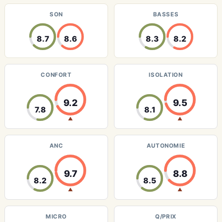
SON
BASSES
8.7
8.6
8.3
8.2
CONFORT
ISOLATION
9.2
9.5
7.8
8.1
▲
▲
ANC
AUTONOMIE
9.7
8.8
8.2
8.5
▲
▲
MICRO
Q/PRIX