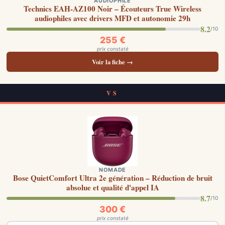
AUDIOPHILE
Technics EAH-AZ100 Noir – Écouteurs True Wireless
audiophiles avec drivers MFD et autonomie 29h
8.2
/10
255 €
prix constaté
Voir la fiche →
VS
NOMADE
Bose QuietComfort Ultra 2e génération – Réduction de bruit
absolue et qualité d'appel IA
8.7
/10
300 €
prix constaté