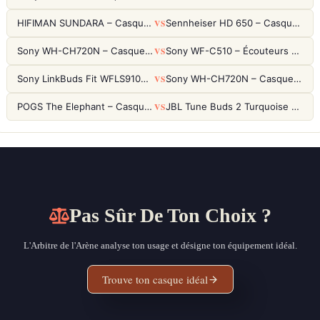
VS
HIFIMAN SUNDARA – Casque Planar Magnetic Ouvert Over-Ear Audiophile
Sennheiser HD 650 – Casque audiophile ouvert pour l'écoute analytique
VS
Sony WH-CH720N – Casque ANC 35h, Ultra-léger (192g) avec Processeur V1
Sony WF-C510 – Écouteurs True Wireless compacts, autonomie 22h et multipoint
VS
Sony LinkBuds Fit WFLS910NW Blanc – Écouteurs Sport Ailes ANC
Sony WH-CH720N – Casque ANC 35h, Ultra-léger (192g) avec Processeur V1
VS
POGS The Elephant – Casque Filaire Enfants 85dB POGS-Safe™ (Éco-Responsable)
JBL Tune Buds 2 Turquoise – Écouteurs True Wireless avec ANC et autonomie 48h
Pas Sûr De Ton Choix ?
L'Arbitre de l'Arène analyse ton usage et désigne ton équipement idéal.
Trouve ton casque idéal