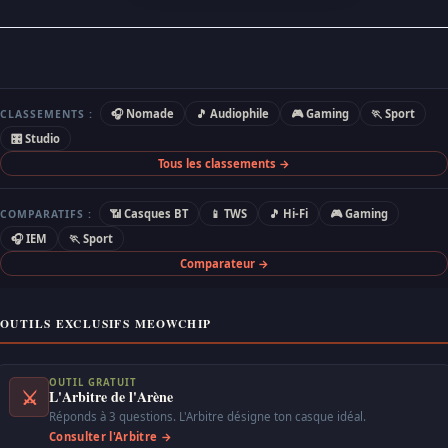
🎧 Nomade
🎵 Audiophile
🎮 Gaming
🏃 Sport
CLASSEMENTS :
🎛 Studio
Tous les classements →
📶 Casques BT
📱 TWS
🎵 Hi-Fi
🎮 Gaming
COMPARATIFS :
🎧 IEM
🏃 Sport
Comparateur →
OUTILS EXCLUSIFS MEOWCHIP
OUTIL GRATUIT
⚔
L'Arbitre de l'Arène
Réponds à 3 questions. L'Arbitre désigne ton casque idéal.
Consulter l'Arbitre →