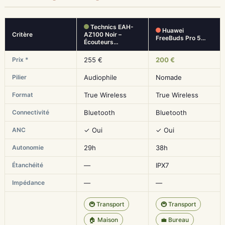
Technics EAH-
Huawei
Critère
AZ100 Noir –
FreeBuds Pro 5…
Écouteurs…
Prix *
255 €
200 €
Pilier
Audiophile
Nomade
Format
True Wireless
True Wireless
Connectivité
Bluetooth
Bluetooth
ANC
✓ Oui
✓ Oui
Autonomie
29h
38h
Étanchéité
—
IPX7
Impédance
—
—
🚇 Transport
🚇 Transport
🏠 Maison
💼 Bureau