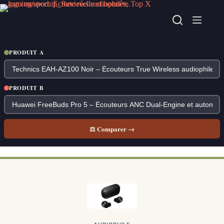
Passer
au
contenu
PRODUIT A
PRODUIT B
⚖ Comparer →