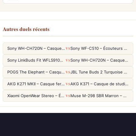
Autres duels récents
VS
Sony WH-CH720N – Casque ANC 35h, Ultra-léger (192g) avec Processeur V1
Sony WF-C510 – Écouteurs True Wireless compacts, autonomie 22h et multipoint
VS
Sony LinkBuds Fit WFLS910NW Blanc – Écouteurs Sport Ailes ANC
Sony WH-CH720N – Casque ANC 35h, Ultra-léger (192g) avec Processeur V1
VS
POGS The Elephant – Casque Filaire Enfants 85dB POGS-Safe™ (Éco-Responsable)
JBL Tune Buds 2 Turquoise – Écouteurs True Wireless avec ANC et autonomie 48h
VS
AKG K271 MKII – Casque fermé studio fiable pour une écoute neutre
AKG K371 – Casque de studio fermé 50mm titane, réponse 5Hz-50kHz
VS
Xiaomi OpenWear Stereo – Écouteurs Open-Ear Hi-Res avec réduction de fuite sonore
Muse M-298 SBR Marron – Casque Bluetooth ANC avec 66h d'autonomie