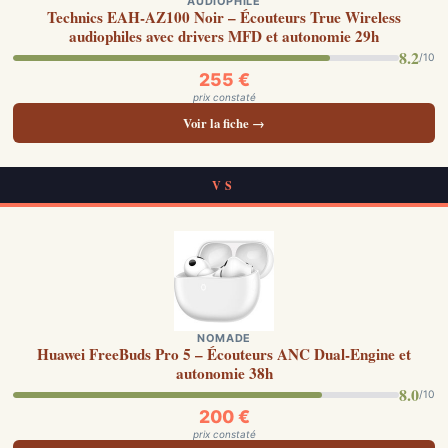
AUDIOPHILE
Technics EAH-AZ100 Noir – Écouteurs True Wireless
audiophiles avec drivers MFD et autonomie 29h
8.2
/10
255 €
prix constaté
Voir la fiche →
VS
NOMADE
Huawei FreeBuds Pro 5 – Écouteurs ANC Dual-Engine et
autonomie 38h
8.0
/10
200 €
prix constaté