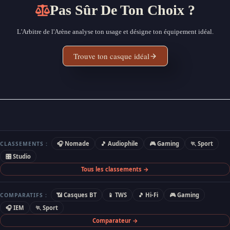
Pas Sûr De Ton Choix ?
L'Arbitre de l'Arène analyse ton usage et désigne ton équipement idéal.
Trouve ton casque idéal
🎧 Nomade
🎵 Audiophile
🎮 Gaming
🏃 Sport
CLASSEMENTS :
🎛 Studio
Tous les classements →
📶 Casques BT
📱 TWS
🎵 Hi-Fi
🎮 Gaming
COMPARATIFS :
🎧 IEM
🏃 Sport
Comparateur →