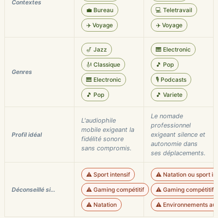
Contextes
💼 Bureau
💻 Teletravail
✈️ Voyage
✈️ Voyage
🎷 Jazz
🎹 Electronic
🎻 Classique
🎵 Pop
Genres
🎹 Electronic
🎙️ Podcasts
🎵 Pop
🎵 Variete
Le nomade
L'audiophile
professionnel
mobile exigeant la
Profil idéal
exigeant silence et
fidélité sonore
autonomie dans
sans compromis.
ses déplacements.
⚠️ Sport intensif
⚠️ Natation ou sport in
Déconseillé si…
⚠️ Gaming compétitif
⚠️ Gaming compétitif
⚠️ Natation
⚠️ Environnements audi