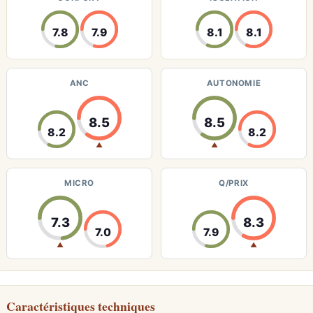
7.8
7.9
8.1
8.1
ANC
AUTONOMIE
8.5
8.5
8.2
8.2
▲
▲
MICRO
Q/PRIX
7.3
8.3
7.0
7.9
▲
▲
Caractéristiques techniques