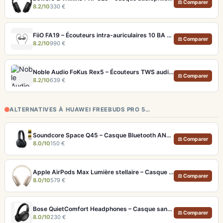
⚖ Comparer
8.2/10
330 €
FiiO FA19 – Écouteurs intra-auriculaires 10 BA Knowles avec technologie S.Turbo
⚖ Comparer
8.2/10
990 €
Noble Audio FoKus Rex5 – Écouteurs TWS audiophiles tribrides
⚖ Comparer
8.2/10
639 €
ALTERNATIVES À HUAWEI FREEBUDS PRO 5…
Soundcore Space Q45 – Casque Bluetooth ANC 50h d'autonomie et LDAC Hi-Res
⚖ Comparer
8.0/10
150 €
Apple AirPods Max Lumière stellaire – Casque Hi-Fi ANC pro et audio spatial immersif
⚖ Comparer
8.0/10
579 €
Bose QuietComfort Headphones – Casque sans fil à réduction de bruit légendaire
⚖ Comparer
8.0/10
230 €