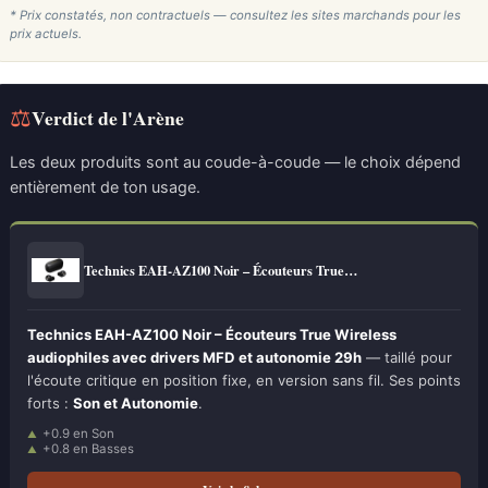
* Prix constatés, non contractuels — consultez les sites marchands pour les
prix actuels.
⚖
Verdict de l'Arène
Les deux produits sont au coude-à-coude — le choix dépend
entièrement de ton usage.
Technics EAH-AZ100 Noir – Écouteurs True…
Technics EAH-AZ100 Noir – Écouteurs True Wireless
audiophiles avec drivers MFD et autonomie 29h
— taillé pour
l'écoute critique en position fixe, en version sans fil. Ses points
forts :
Son et Autonomie
.
+0.9 en Son
+0.8 en Basses