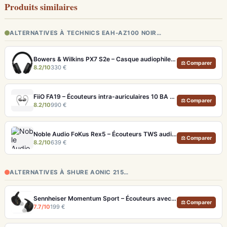
Produits similaires
ALTERNATIVES À TECHNICS EAH-AZ100 NOIR…
Bowers & Wilkins PX7 S2e – Casque audiophile sans fil ANC 30h
⚖ Comparer
8.2/10
330 €
FiiO FA19 – Écouteurs intra-auriculaires 10 BA Knowles avec technologie S.Turbo
⚖ Comparer
8.2/10
990 €
Noble Audio FoKus Rex5 – Écouteurs TWS audiophiles tribrides
⚖ Comparer
8.2/10
639 €
ALTERNATIVES À SHURE AONIC 215…
Sennheiser Momentum Sport – Écouteurs avec capteurs de fréquence cardiaque et température
⚖ Comparer
7.7/10
199 €