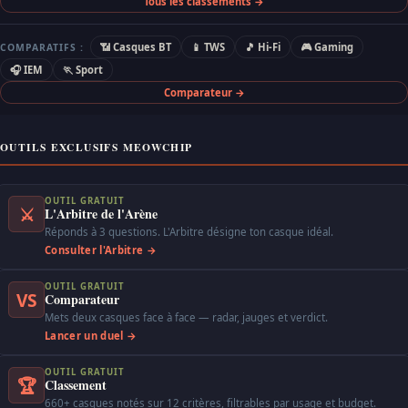
Tous les classements →
📶 Casques BT
📱 TWS
🎵 Hi-Fi
🎮 Gaming
COMPARATIFS :
🎧 IEM
🏃 Sport
Comparateur →
OUTILS EXCLUSIFS MEOWCHIP
OUTIL GRATUIT
⚔
L'Arbitre de l'Arène
Réponds à 3 questions. L'Arbitre désigne ton casque idéal.
Consulter l'Arbitre →
OUTIL GRATUIT
VS
Comparateur
Mets deux casques face à face — radar, jauges et verdict.
Lancer un duel →
OUTIL GRATUIT
🏆
Classement
660+ casques notés sur 12 critères, filtrables par usage et budget.