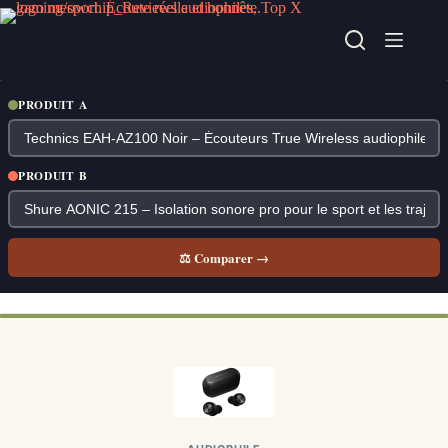
Passer
au
contenu
PRODUIT A
PRODUIT B
⚖ Comparer →