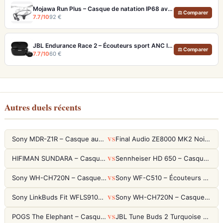
Mojawa Run Plus – Casque de natation IP68 avec MP3 32 Go et basses renforcées
⚖ Comparer
7.7/10
92 €
JBL Endurance Race 2 – Écouteurs sport ANC IP68 avec maintien TwistLock
⚖ Comparer
7.7/10
60 €
Autres duels récents
VS
Sony MDR-Z1R – Casque audiophile fermé haute résolution
Final Audio ZE8000 MK2 Noir – Écouteurs True Wireless audiophiles 8K Sound
VS
HIFIMAN SUNDARA – Casque Planar Magnetic Ouvert Over-Ear Audiophile
Sennheiser HD 650 – Casque audiophile ouvert pour l'écoute analytique
VS
Sony WH-CH720N – Casque ANC 35h, Ultra-léger (192g) avec Processeur V1
Sony WF-C510 – Écouteurs True Wireless compacts, autonomie 22h et multipoint
VS
Sony LinkBuds Fit WFLS910NW Blanc – Écouteurs Sport Ailes ANC
Sony WH-CH720N – Casque ANC 35h, Ultra-léger (192g) avec Processeur V1
VS
POGS The Elephant – Casque Filaire Enfants 85dB POGS-Safe™ (Éco-Responsable)
JBL Tune Buds 2 Turquoise – Écouteurs True Wireless avec ANC et autonomie 48h