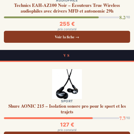
AUDIOPHILE
Technics EAH-AZ100 Noir – Écouteurs True Wireless
audiophiles avec drivers MFD et autonomie 29h
8.2
/10
255 €
prix constaté
Voir la fiche →
VS
SPORT
Shure AONIC 215 – Isolation sonore pro pour le sport et les
trajets
7.7
/10
127 €
prix constaté