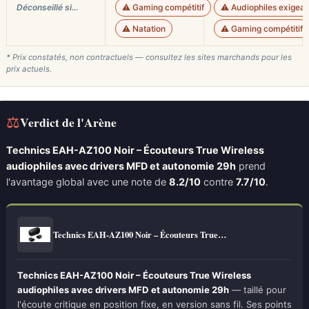
Déconseillé si…
⚠️ Gaming compétitif
⚠️ Audiophiles exigean
⚠️ Natation
⚠️ Gaming compétitif
* Prix constatés, non contractuels — consultez les sites marchands pour les
prix actuels.
⚖
Verdict de l'Arène
Technics EAH-AZ100 Noir – Écouteurs True Wireless
audiophiles avec drivers MFD et autonomie 29h
prend
l'avantage global avec une note de
8.2/10
contre
7.7/10
.
Technics EAH-AZ100 Noir – Écouteurs True…
Technics EAH-AZ100 Noir – Écouteurs True Wireless
audiophiles avec drivers MFD et autonomie 29h
— taillé pour
l'écoute critique en position fixe, en version sans fil. Ses points