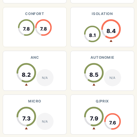
CONFORT
ISOLATION
7.8
7.8
8.4
8.1
▲
ANC
AUTONOMIE
8.2
8.5
N/A
N/A
▲
▲
MICRO
Q/PRIX
7.3
7.9
N/A
7.6
▲
▲