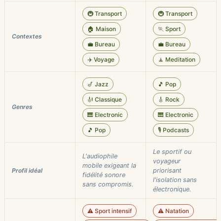
🚇 Transport
🚇 Transport
🏠 Maison
🏃 Sport
Contextes
💼 Bureau
💼 Bureau
✈️ Voyage
🧘 Meditation
🎷 Jazz
🎵 Pop
🎻 Classique
🎸 Rock
Genres
🎹 Electronic
🎹 Electronic
🎵 Pop
🎙️ Podcasts
Le sportif ou
L'audiophile
voyageur
mobile exigeant la
Profil idéal
priorisant
fidélité sonore
l'isolation sans
sans compromis.
électronique.
⚠️ Sport intensif
⚠️ Natation