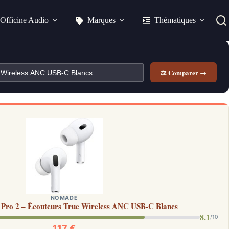
Officine Audio
Marques
Thématiques
⚖ Comparer →
NOMADE
 Pro 2 – Écouteurs True Wireless ANC USB-C Blancs
8.1
/10
117 €