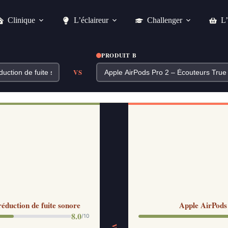
Clinique
L’éclaireur
Challenger
L’
PRODUIT B
VS
duction de fuite sonore
Apple AirPods
8.0
/10