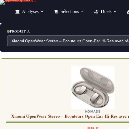
Passer
au
Analyses
Sélections
Duels
contenu
PRODUIT A
NOMADE
Xiaomi OpenWear Stereo – Écouteurs Open-Ear Hi-Res avec ré
99 €