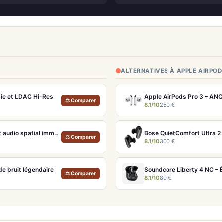
ALTERNATIVES À APPLE AIRPOD
ie et LDAC Hi-Res
Apple AirPods Pro 3 – ANC
⚖ Comparer
8.1/10
250 €
Apple AirPods Max Lumière stellaire – Casque Hi-Fi ANC pro et audio spatial immersif
Bose QuietComfort Ultra 2 
⚖ Comparer
8.1/10
300 €
e bruit légendaire
Soundcore Liberty 4 NC – É
⚖ Comparer
8.1/10
80 €