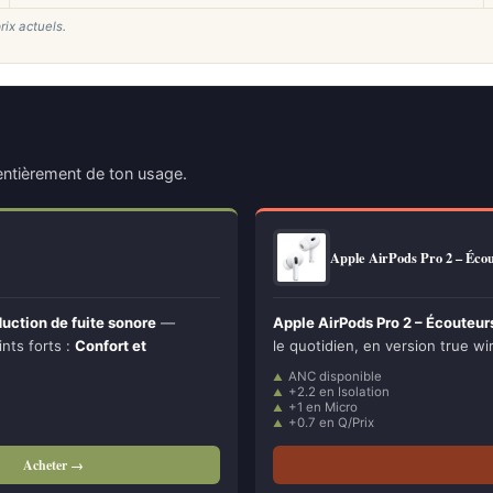
rix actuels.
ntièrement de ton usage.
Apple AirPods Pro 2 – Éc
ction de fuite sonore
—
Apple AirPods Pro 2 – Écouteu
ints forts :
Confort et
le quotidien, en version true wi
ANC disponible
+2.2 en Isolation
+1 en Micro
+0.7 en Q/Prix
Acheter →