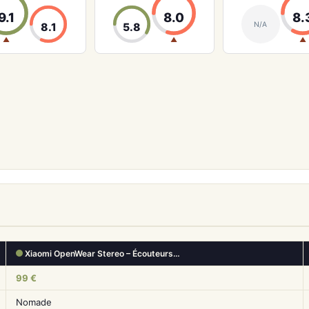
9.1
8.0
8.
N/A
8.1
5.8
▲
▲
▲
Xiaomi OpenWear Stereo – Écouteurs…
99 €
Nomade