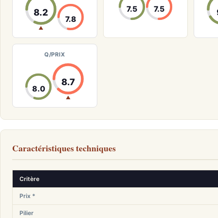
7.5
7.5
8.2
7.8
▲
Q/PRIX
8.7
8.0
▲
Caractéristiques techniques
Critère
Prix *
Pilier