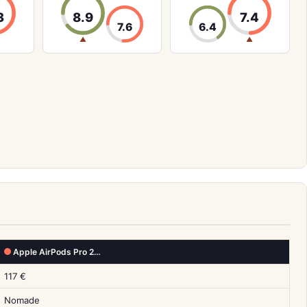
3
8.9
7.4
7.6
6.4
▲
▲
Apple AirPods Pro 2…
117 €
Nomade