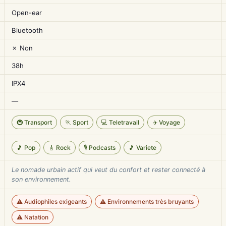
Open-ear
Bluetooth
✗ Non
38h
IPX4
—
🚇 Transport
🏃 Sport
💻 Teletravail
✈️ Voyage
🎵 Pop
🎸 Rock
🎙️ Podcasts
🎵 Variete
Le nomade urbain actif qui veut du confort et rester connecté à
son environnement.
⚠️ Audiophiles exigeants
⚠️ Environnements très bruyants
⚠️ Natation