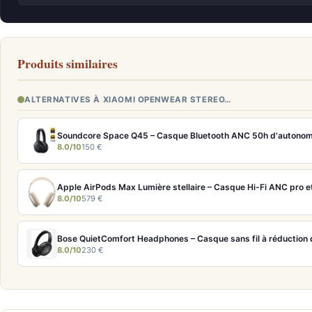
Produits similaires
ALTERNATIVES À XIAOMI OPENWEAR STEREO…
Soundcore Space Q45 – Casque Bluetooth ANC 50h d'autonom
8.0/10
150 €
8.0/10
579 €
Bose QuietComfort Headphones – Casque sans fil à réduction d
8.0/10
230 €