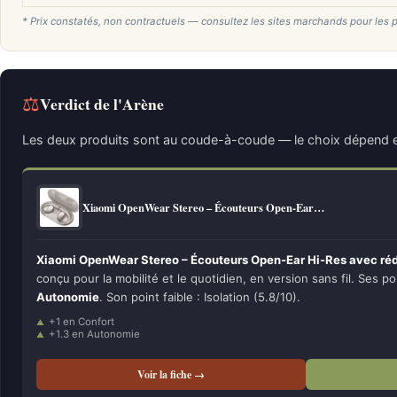
* Prix constatés, non contractuels — consultez les sites marchands pour les p
⚖
Verdict de l'Arène
Les deux produits sont au coude-à-coude — le choix dépend e
Xiaomi OpenWear Stereo – Écouteurs Open-Ear…
Xiaomi OpenWear Stereo – Écouteurs Open-Ear Hi-Res avec rédu
conçu pour la mobilité et le quotidien, en version sans fil. Ses po
Autonomie
. Son point faible : Isolation (5.8/10).
+1 en Confort
+1.3 en Autonomie
Voir la fiche →