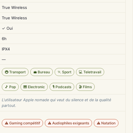
True Wireless
True Wireless
✓ Oui
6h
IPX4
—
🚇 Transport
💼 Bureau
🏃 Sport
💻 Teletravail
🎵 Pop
🎹 Electronic
🎙️ Podcasts
🎬 Films
L'utilisateur Apple nomade qui veut du silence et de la qualité
partout.
⚠️ Gaming compétitif
⚠️ Audiophiles exigeants
⚠️ Natation